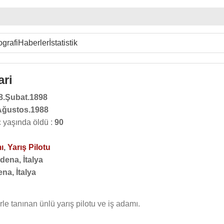
ografi
Haberler
İstatistik
ari
8.Şubat.1898
Ağustos.1988
ç yaşında öldü :
90
ı
,
Yarış Pilotu
dena, İtalya
na, İtalya
le tanınan ünlü yarış pilotu ve iş adamı.