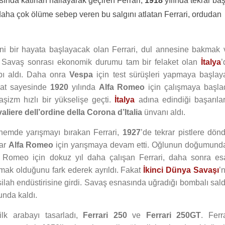
sında katırları nallayarak geçiren Ferrari,
1918
yılında tekrar ba
daha çok ölüme sebep veren bu salgını atlatan Ferrari, ordudan
ni bir hayata başlayacak olan Ferrari, dul annesine bakmak 
. Savaş sonrası ekonomik durumu tam bir felaket olan
İtalya
’
abı aldı. Daha onra
Vespa
için test sürüşleri yapmaya başlay
ikkat sayesinde
1920
yılında
Alfa Romeo
için çalışmaya başlad
faşizm hızlı bir yükselişe geçti.
İtalya
adına edindiği başarılar
aliere dell’ordine della Corona d’Italia
ünvanı aldı.
dönemde yarışmayı bırakan Ferrari,
1927
’de tekrar pistlere dönd
dar
Alfa Romeo
için yarışmaya devam etti. Oğlunun doğumund
fa Romeo için dokuz yıl daha çalışan Ferrari, daha sonra es
lamak olduğunu fark ederek ayrıldı. Fakat
İkinci Dünya Savaşı
’
silah endüstirisine girdi. Savaş esnasında uğradığı bombalı sald
unda kaldı.
ilk arabayı tasarladı,
Ferrari 250
ve
Ferrari 250GT
. Ferr