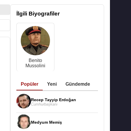
İlgili Biyografiler
Benito
Mussolini
Popüler
Yeni
Gündemde
Recep Tayyip Erdoğan
Cumhurbaşkanı
Medyum Memiş