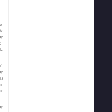
ş
ve
da
an
ı.
la
ü.
an
as
nın
ırı
ari