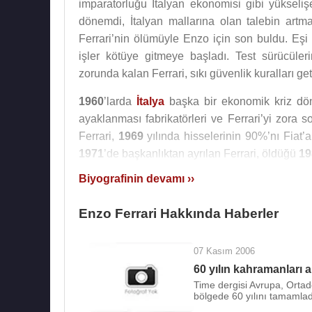
imparatorluğu İtalyan ekonomisi gibi yükseli
dönemdi, İtalyan mallarına olan talebin art
Ferrari’nin ölümüyle Enzo için son buldu. Eşi
işler kötüye gitmeye başladı. Test sürücüle
zorunda kalan Ferrari, sıkı güvenlik kuralları ge
1960
’larda
İtalya
başka bir ekonomik kriz döne
ayaklanması fabrikatörleri ve Ferrari’yi zora s
Ferrari,
1969
yılında hisselerinin 90%’nı Fiat’
1971
’de başkanlıktan ayrılan Ferrari, öldüğü
19
Biyografinin devamı ››
Enzo Ferrari
, 30 Haziran 1956 rarihinde Mode
Enzo Ferrari Hakkında Haberler
Kaynak:Biyografiler.com
07 Kasım 2006
60 yılın kahramanları 
Time dergisi Avrupa, Ortad
bölgede 60 yılını tamamlad