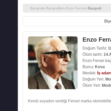
Biyografi
›
Biyografiler
›
Enzo Ferrari
› Biyografi
Biy
Enzo Ferr
Doğum Tarihi:
1
Ölüm tarihi:
14.
Enzo Ferrari ka
Burcu:
Kova
Meslek:
İş adam
Doğum Yeri:
Mo
Ölüm Yeri:
Mode
Kendi soyadını verdiği Ferrari marka otomobiller