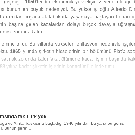
şe geçmişti.
1950
’ler bu ekonomik yükselişin zirvede olduğu b
ması bunun en büyük nedeniydi. Bu yükseliş, oğlu Alfredo Di
Laura
’dan boşanarak fabrikada yaşamaya başlayan Ferrari iç
rinin başına gelen kazalardan dolayı birçok davayla uğraşm
tirmek zorunda kaldı.
mine girdi. Bu yıllarda yükselen enflasyon nedeniyle işçiler
oktu.
1965
yılında şirketin hisselerinin bir bölümünü
Fiat
’a sat
a satmak zorunda kaldı fakat ölümüne kadar işinin başında kald
88
yılına kadar şirketin işlerinin kontrolünü elinde tuttu.
na,
İtalya
'da 90 yaşında ölmüştür.
arasında tek Türk yok
oğu ve Afrika baskısına başladığı 1946 yılından bu yana bu geniş
ı. Bunun şeref...