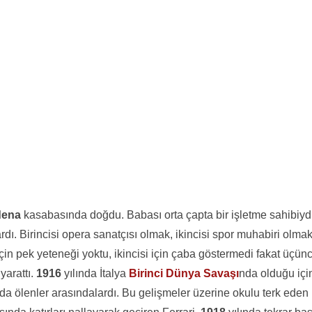
ena
kasabasında doğdu. Babası orta çapta bir işletme sahibiydi
ardı. Birincisi opera sanatçısı olmak, ikincisi spor muhabiri olma
için pek yeteneği yoktu, ikincisi için çaba göstermedi fakat üçün
yarattı.
1916
yılında İtalya
Birinci Dünya Savaşı
nda olduğu içi
nda ölenler arasındalardı. Bu gelişmeler üzerine okulu terk eden