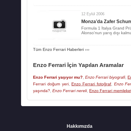
12 Eylül 2006
Monza’da Zafer Schum
Formula 1 İtalya Grand Pri
Alonso’nun yarış dışı kalmas
Tüm Enzo Ferrari Haberleri ›››
Enzo Ferrari İçin Yapılan Aramalar
Enzo Ferrari yaşıyor mu?
,
Enzo Ferrari biyografi
,
E
Ferrari doğum yeri
,
Enzo Ferrari fotoğraf
,
Enzo Fer
yaşında?
,
Enzo Ferrari nereli
,
Enzo Ferrari memleket
Hakkımızda