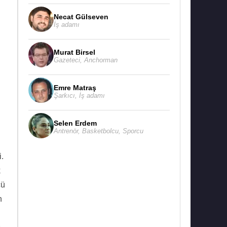
Necat Gülseven
İş adamı
Murat Birsel
Gazeteci
,
Anchorman
Emre Matraş
Şarkıcı
,
İş adamı
Selen Erdem
Antrenör
,
Basketbolcu
,
Sporcu
.
k
cü
n