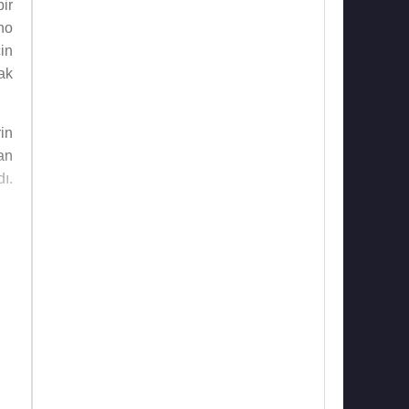
ir
no
in
ak
in
an
ı.