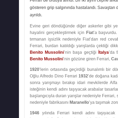
Ferrari de orduya alındı. Bir iki ayını cephe arka
gösteren grip salgınında hastalandı. Savaştan 
ayrıldı.
Evine geri döndüğünde diğer askerler gibi ye
hayalini gerçekleştirmek için
Fiat
’a başvurdu
tırmanan işsizlik nedeniyle Fiat’dan red cev
Ferrari, burdan katıldığı yarışlarda çektiği d
Benito Mussolini
’nin başa geçtiği
İtalya
’da 
Benito Mussolini
’nin gözüne giren Ferrari,
Cav
1920
’lerin ortasında geçirdiği bunalımlı bir 
Oğlu Alfredo Dino Ferrari
1932
’de doğana ka
sonra yarışmayı bırakıp idari mevkilerde Al
isteğinin kendi adını taşıyacak arabalar tasar
başlangıcıyla duran yarışlar nedeniyle Ferrari, 
nedeniyle fabrikasını
Maranello
’ya taşımak zor
1946
yılında Ferrari kendi adını taşıyacak 