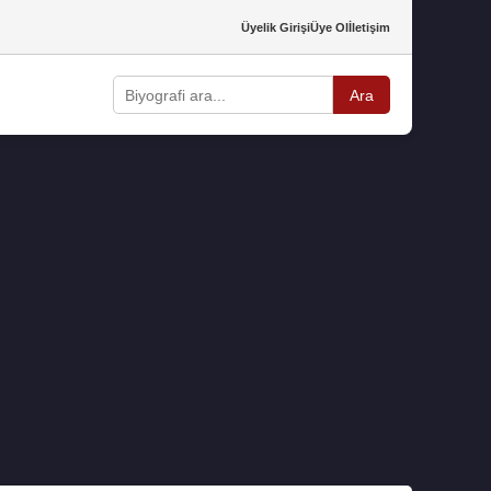
Üyelik Girişi
Üye Ol
İletişim
Ara