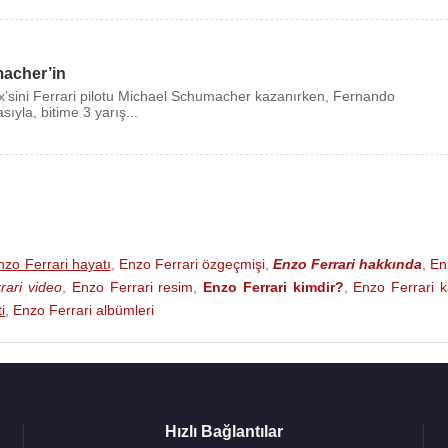
acher’in
x’sini Ferrari pilotu Michael Schumacher kazanırken, Fernando
ıyla, bitime 3 yarış...
nzo Ferrari hayatı
,
Enzo Ferrari özgeçmişi
,
Enzo Ferrari hakkında
,
En
rari video
,
Enzo Ferrari resim
,
Enzo Ferrari kimdir?
,
Enzo Ferrari 
i
,
Enzo Ferrari albümleri
Hızlı Bağlantılar