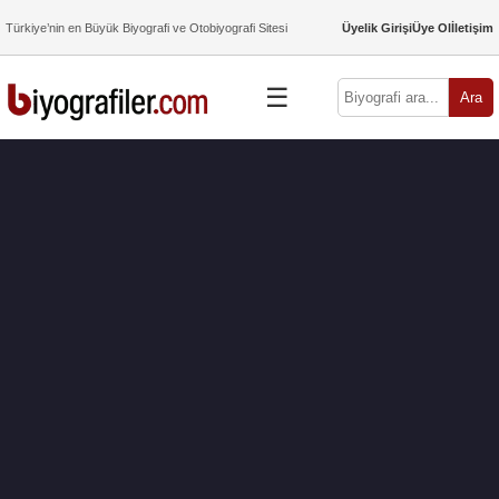
Türkiye’nin en Büyük Biyografi ve Otobiyografi Sitesi
Üyelik Girişi
Üye Ol
İletişim
☰
Ara