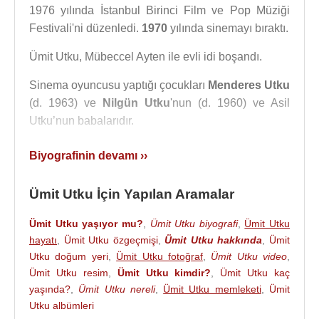
1976 yılında İstanbul Birinci Film ve Pop Müziği
Festivali'ni düzenledi.
1970
yılında sinemayı bıraktı.
Ümit Utku, Mübeccel Ayten ile evli idi boşandı.
Sinema oyuncusu yaptığı çocukları
Menderes Utku
(d. 1963) ve
Nilgün Utku
'nun (d. 1960) ve Asil
Utku’nun babalarıdır.
Ümit Utku, 14 Ekim
2016
tarihine İstanbul’da 87
Biyografinin devamı ››
yaşında öldü.
Ümit Utku İçin Yapılan Aramalar
Filmleri ve Dizileri :
Yönetmen :
Ümit Utku yaşıyor mu?
,
Ümit Utku biyografi
,
Ümit Utku
- Yaban Gülü (Sinema Filmi) 1970
hayatı
,
Ümit Utku özgeçmişi
,
Ümit Utku hakkında
,
Ümit
- Şen Ola Düğün Şen Ola (Sinema Filmi) 1969
Utku doğum yeri
,
Ümit Utku fotoğraf
,
Ümit Utku video
,
- İffet (Sinema Filmi) 1969
Ümit Utku resim
,
Ümit Utku kimdir?
,
Ümit Utku kaç
- Vatan Borcu (Sinema Filmi) 1969
yaşında?
,
Ümit Utku nereli
,
Ümit Utku memleketi
,
Ümit
- Sabır Taşı (Sinema Filmi) 1969
Utku albümleri