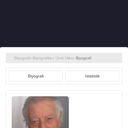
Biyografi
›
Biyografiler
›
Ümit Utku
› Biyografi
Biyografi
İstatistik