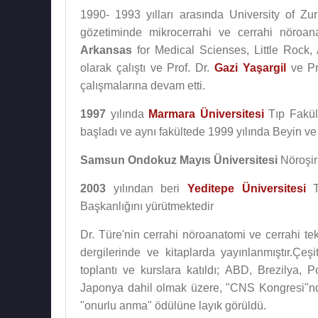
1990- 1993 yılları arasında University of Zu
gözetiminde mikrocerrahi ve cerrahi nöroan
Arkansas
for Medical Scienses, Little Rock,
olarak çalıştı ve Prof. Dr.
Gazi Yaşargil
ve Pro
çalışmalarına devam etti.
1997
yılında
Marmara Üniversitesi
Tıp Fakült
başladı ve aynı fakültede 1999 yılında Beyin ve 
Samsun Ondokuz Mayıs Üniversitesi
Nöroşirü
2003
yılından beri
Yeditepe Üniversitesi
Tı
Başkanlığını yürütmektedir
Dr. Türe'nin cerrahi nöroanatomi ve cerrahi tek
dergilerinde ve kitaplarda yayınlanmıştır.Çeş
toplantı ve kurslara katıldı; ABD, Brezilya, P
Japonya dahil olmak üzere, "CNS Kongresi"nde
"onurlu anma" ödülüne layık görüldü.