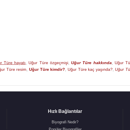
r Türe hayatı
,
Uğur Türe özgeçmişi
,
Uğur Türe hakkında
,
Uğur Tü
ğur Türe resim
,
Uğur Türe kimdir?
,
Uğur Türe kaç yaşında?
,
Uğur Tü
Hızlı Bağlantılar
Biyografi Nedir?
Popüler Biyografiler