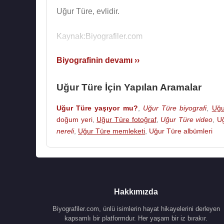
Uğur Türe, evlidir.
Kaynak:Biyografiler.com
Biyografinin devamı ››
Uğur Türe İçin Yapılan Aramalar
Uğur Türe yaşıyor mu?
,
Uğur Türe biyografi
,
Uğu
doğum yeri
,
Uğur Türe fotoğraf
,
Uğur Türe video
,
U
nereli
,
Uğur Türe memleketi
,
Uğur Türe albümleri
Hakkımızda
Biyografiler.com, ünlü isimlerin hayat hikayelerini derleyen
kapsamlı bir platformdur. Her yaşam bir iz bırakır.