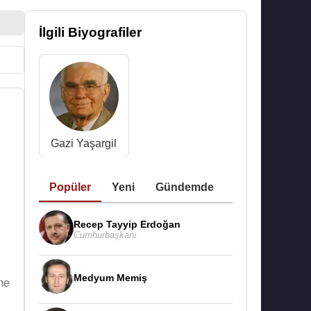
İlgili Biyografiler
Gazi Yaşargil
Popüler
Yeni
Gündemde
Recep Tayyip Erdoğan
Cumhurbaşkanı
Medyum Memiş
me