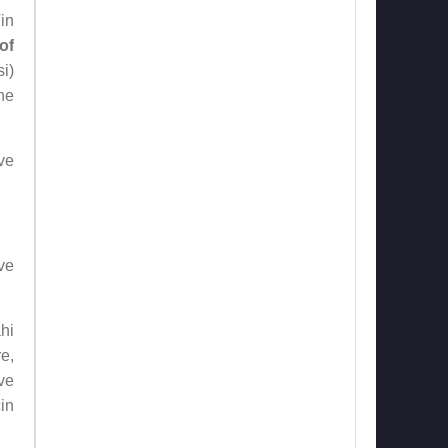
'in
of
i)
ne
ve
ve
hi
e,
ve
in