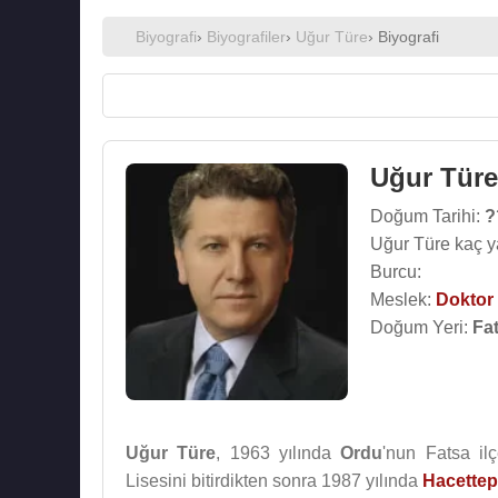
Biyografi
›
Biyografiler
›
Uğur Türe
› Biyografi
Uğur Türe
Doğum Tarihi:
?
Uğur Türe kaç y
Burcu:
Meslek:
Doktor
Doğum Yeri:
Fa
Uğur Türe
, 1963 yılında
Ordu
'nun Fatsa il
Lisesini bitirdikten sonra 1987 yılında
Hacettep