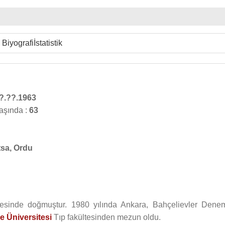
Biyografi
İstatistik
?.??.1963
aşında :
63
tsa, Ordu
çesinde doğmuştur. 1980 yılında Ankara, Bahçelievler Dene
e Üniversitesi
Tıp fakültesinden mezun oldu.