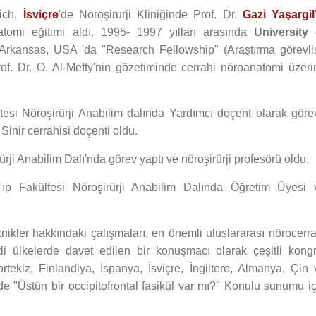
rich,
İsviçre
'de Nöroşirurji Kliniğinde Prof. Dr.
Gazi Yaşargil
atomi eğitimi aldı. 1995- 1997 yılları arasında
University 
 Arkansas, USA 'da "Research Fellowship" (Araştırma görevlis
f. Dr. O. Al-Mefty'nin gözetiminde cerrahi nöroanatomi üzeri
esi Nöroşirürji Anabilim dalında Yardımcı doçent olarak göre
Sinir cerrahisi doçenti oldu.
rji Anabilim Dalı'nda görev yaptı ve nöroşirürji profesörü oldu.
p Fakültesi Nöroşirürji Anabilim Dalında Öğretim Üyesi 
nikler hakkındaki çalışmaları, en önemli uluslararası nörocerra
itli ülkelerde davet edilen bir konuşmacı olarak çeşitli kongr
ortekiz, Finlandiya, İspanya, İsviçre, İngiltere, Almanya, Çin 
 "Üstün bir occipitofrontal fasikül var mı?" Konulu sunumu iç