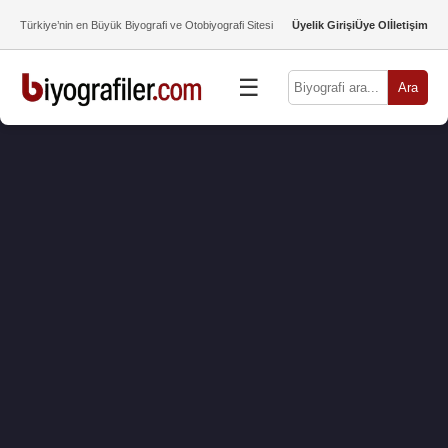
Türkiye’nin en Büyük Biyografi ve Otobiyografi Sitesi
Üyelik Girişi
Üye Ol
İletişim
☰
Ara