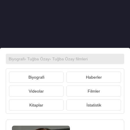
Biyografi
›
Tuğba Özay
›
Tuğba Özay filmleri
Biyografi
Haberler
Videolar
Filmler
Kitaplar
İstatistik