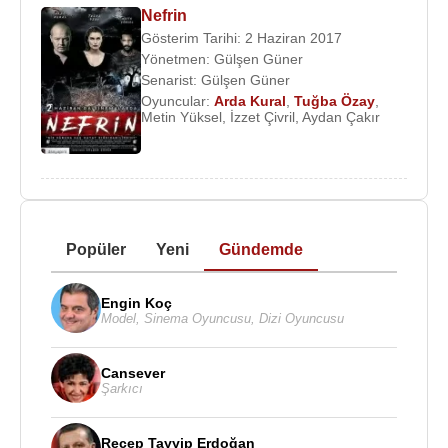
Nefrin
Gösterim Tarihi: 2 Haziran 2017
Yönetmen:
Gülşen Güner
Senarist:
Gülşen Güner
Oyuncular:
Arda Kural
,
Tuğba Özay
,
Metin Yüksel
,
İzzet Çivril
,
Aydan Çakır
Popüler
Yeni
Gündemde
Engin Koç
Model
,
Sinema Oyuncusu
,
Dizi Oyuncusu
Cansever
Şarkıcı
Recep Tayyip Erdoğan