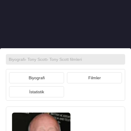
Biyografi
›
Tony Scott
›
Tony Scott filmleri
Biyografi
Filmler
İstatistik