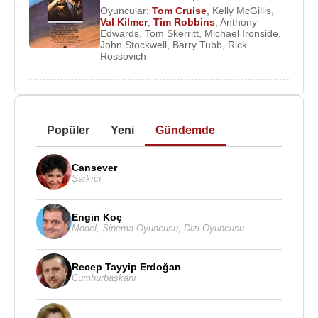
Oyuncular:
Tom Cruise
,
Kelly McGillis
,
Val Kilmer
,
Tim Robbins
,
Anthony
Edwards
,
Tom Skerritt
,
Michael Ironside
,
John Stockwell
,
Barry Tubb
,
Rick
Rossovich
Popüler
Yeni
Gündemde
Cansever
Şarkıcı
Engin Koç
Model
,
Sinema Oyuncusu
,
Dizi Oyuncusu
Recep Tayyip Erdoğan
Cumhurbaşkanı