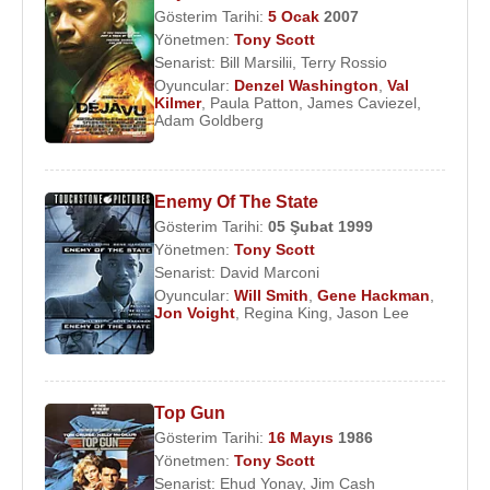
Gösterim Tarihi:
5 Ocak
2007
Yönetmen:
Tony Scott
Senarist:
Bill Marsilii
,
Terry Rossio
Oyuncular:
Denzel Washington
,
Val
Kilmer
,
Paula Patton
,
James Caviezel
,
Adam Goldberg
Enemy Of The State
Gösterim Tarihi:
05 Şubat
1999
Yönetmen:
Tony Scott
Senarist:
David Marconi
Oyuncular:
Will Smith
,
Gene Hackman
,
Jon Voight
,
Regina King
,
Jason Lee
Top Gun
Gösterim Tarihi:
16 Mayıs
1986
Yönetmen:
Tony Scott
Senarist:
Ehud Yonay
,
Jim Cash