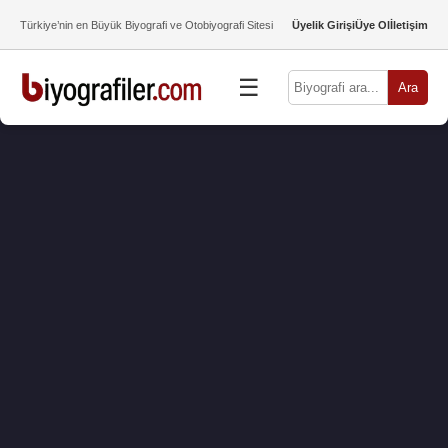
Türkiye’nin en Büyük Biyografi ve Otobiyografi Sitesi
Üyelik Girişi
Üye Ol
İletişim
☰
Ara