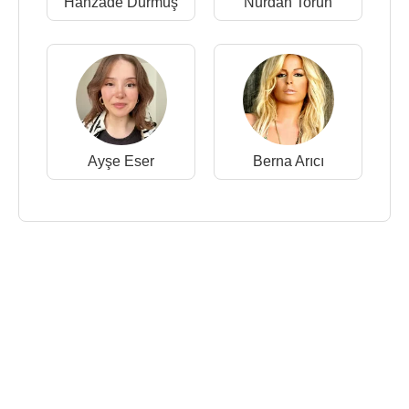
Hanzade Durmuş
Nurdan Torun
Ayşe Eser
Berna Arıcı