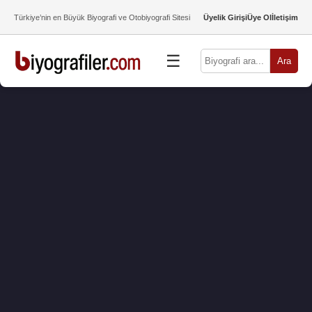
Türkiye’nin en Büyük Biyografi ve Otobiyografi Sitesi
Üyelik Girişi
Üye Ol
İletişim
☰
Ara