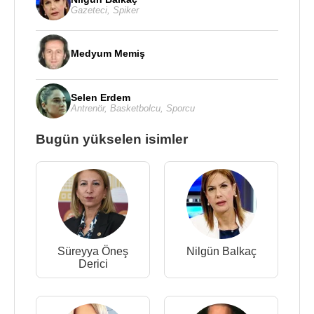
Gazeteci
,
Spiker
Medyum Memiş
Selen Erdem
Antrenör
,
Basketbolcu
,
Sporcu
Bugün yükselen isimler
Süreyya Öneş
Nilgün Balkaç
Derici