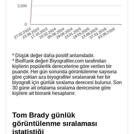
2,000
0
27.02.2023
17.10.2023
05.06.2024
23.01.2025
13.09.2025
03.05.2026
23.06.2023
10.02.2024
29.09.2024
19.05.2025
07.01.2026
* Düşük değer daha positif anlamdadır.
* BioRank değeri Biyografiler.com tarafından
kişilerin popülerlik derecelerine göre verilen bir
puandır. Her gün sonunda görüntülenme sayısına
göre çoktan aza biyografiler sıralanarak her bir
biyografi için günlük sıralama derecesi bulunur. Son
30 güne ait ortalama sıralama derecesine göre
kişilere ait biorank hesaplanır.
Tom Brady günlük
görüntülenme sıralaması
istatistiği