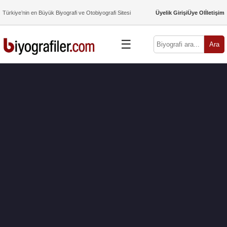
Türkiye’nin en Büyük Biyografi ve Otobiyografi Sitesi
Üyelik Girişi
Üye Ol
İletişim
☰
Ara