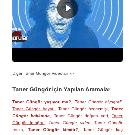
Kaynak:Biyografiler.com
Diğer Taner Güngör Videoları ›››
Taner Güngör İçin Yapılan Aramalar
Taner Güngör yaşıyor mu?
,
Taner Güngör biyografi
,
Taner Güngör hayatı
,
Taner Güngör özgeçmişi
,
Taner
Güngör hakkında
,
Taner Güngör doğum yeri
,
Taner
Güngör fotoğraf
,
Taner Güngör video
,
Taner Güngör
resim
,
Taner Güngör kimdir?
,
Taner Güngör kaç