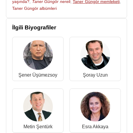
yaşında?
,
Taner Güngör nereli
,
Taner Güngör memleketi
,
Taner Güngör albümleri
İlgili Biyografiler
Şener Üşümezsoy
Şoray Uzun
Metin Şentürk
Esra Akkaya