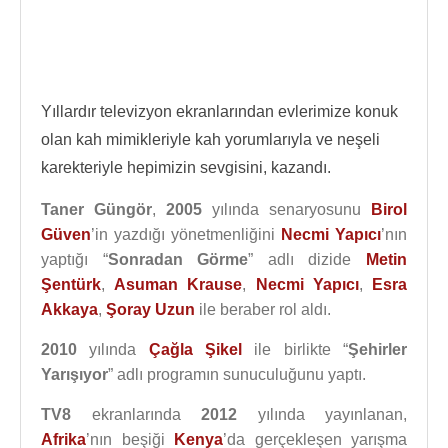
Yıllardır televizyon ekranlarından evlerimize konuk
olan kah mimikleriyle kah yorumlarıyla ve neşeli
karekteriyle hepimizin sevgisini, kazandı.
Taner Güngör
,
2005
yılında senaryosunu
Birol
Güven
’in yazdığı yönetmenliğini
Necmi Yapıcı
’nın
yaptığı “
Sonradan Görme
” adlı dizide
Metin
Şentürk
,
Asuman Krause
,
Necmi Yapıcı
,
Esra
Akkaya
,
Şoray Uzun
ile beraber rol aldı.
2010
yılında
Çağla Şikel
ile birlikte “
Şehirler
Yarışıyor
” adlı programın sunuculuğunu yaptı.
TV8
ekranlarında
2012
yılında yayınlanan,
Afrika
’nın beşiği
Kenya
’da gerçekleşen yarışma