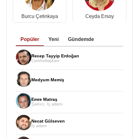
Burcu Çetinkaya
Ceyda Ersoy
Popüler
Yeni
Gündemde
Recep Tayyip Erdoğan
Cumhurbaşkanı
Medyum Memiş
Emre Matraş
Şarkıcı
,
İş adamı
Necat Gülseven
İş adamı