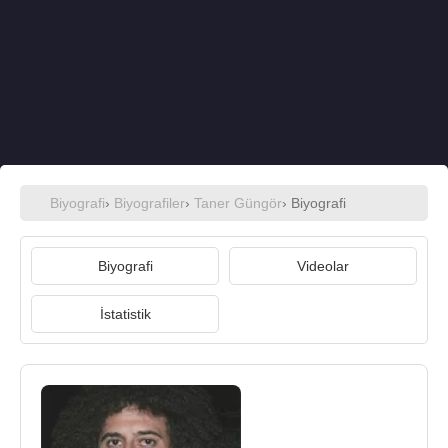
Biyografi
›
Biyografiler
›
Taner Güngör
› Biyografi
Biyografi
Videolar
İstatistik