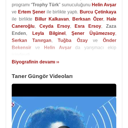
programı “
Trophy Türk
” sunuculuğunu
Helin Avşar
ve
Ertem Şener
ile birlikte yaptı.
Burcu Çetinkaya
ile birlikte
Billur Kalkavan
,
Berksan Özer
,
Hale
Caneroğlu
,
Ceyda Ersoy
,
Esra Ersoy
,
Zaza
Enden
,
Leyla Bilginel
,
Şener Üşümezsoy
,
Serkan Tanırgan
,
Tuğba Özay
ve
Önder
Bekensir
ve
Helin Avşar
da yarışmacı ekip
içindeydi.
Biyografinin devamı ››
2013
yılında
TV8
'de "
Para Konuşur
" adlı programı
sundu. Ekim
2016
tarihinden itibaren
360
Taner Güngör Videoları
ekranlarında “
Tanerle Çılgın Sorular
” adlı programı
yapmaya başladı.
Filmleri ve Dizileri
:
Oyuncu
:
2005 - Sonradan Görme (Gültekin) (TV Dizisi)