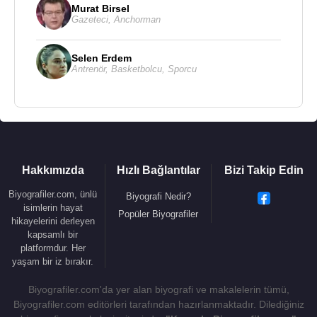
Murat Birsel
Gazeteci
,
Anchorman
Selen Erdem
Antrenör
,
Basketbolcu
,
Sporcu
Hakkımızda
Hızlı Bağlantılar
Bizi Takip Edin
Biyografiler.com, ünlü
Biyografi Nedir?
isimlerin hayat
Popüler Biyografiler
hikayelerini derleyen
kapsamlı bir
platformdur. Her
yaşam bir iz bırakır.
Biyografiler.com'da yer alan biyografi ve makalelerin tümü,
Biyografiler.com editörleri tarafından hazırlanmaktadır. Dilediğiniz