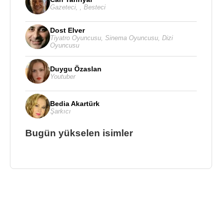
Gazeteci
,
,
Besteci
Dost Elver
Tiyatro Oyuncusu
,
Sinema Oyuncusu
,
Dizi
Oyuncusu
Duygu Özaslan
Youtuber
Bedia Akartürk
Şarkıcı
Bugün yükselen isimler