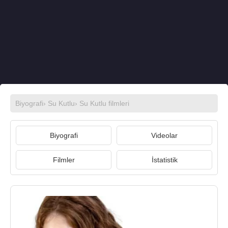
Biyografi
›
Su Kutlu
›
Su Kutlu filmleri
Biyografi
Videolar
Filmler
İstatistik