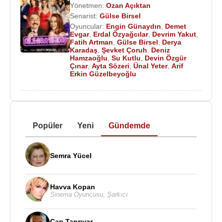
Yönetmen:
Ozan Açıktan
Senarist:
Gülse Birsel
Oyuncular:
Engin Günaydın
,
Demet
Evgar
,
Erdal Özyağcılar
,
Devrim Yakut
,
Fatih Artman
,
Gülse Birsel
,
Derya
Karadaş
,
Şevket Çoruh
,
Deniz
Hamzaoğlu
,
Su Kutlu
,
Devin Özgür
Çınar
,
Ayta Sözeri
,
Ünal Yeter
,
Arif
Erkin Güzelbeyoğlu
Popüler
Yeni
Gündemde
Semra Yücel
Havva Kopan
Sinema Oyuncusu
,
Şarkıcı
Can Tanrıyar