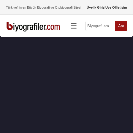
Türkiye’nin en Büyük Biyografi ve Otobiyografi Sitesi
Üyelik Girişi
Üye Ol
İletişim
☰
Ara