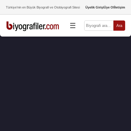
Türkiye’nin en Büyük Biyografi ve Otobiyografi Sitesi
Üyelik Girişi
Üye Ol
İletişim
☰
Ara