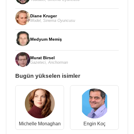
Diane Kruger
Model
,
Sinema Oyuncusu
Medyum Memiş
Murat Birsel
Gazeteci
,
Anchorman
Bugün yükselen isimler
Michelle Monaghan
Engin Koç