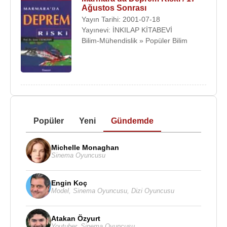
Ağustos Sonrası
Yayın Tarihi: 2001-07-18
Yayınevi: İNKILAP KİTABEVİ
Bilim-Mühendislik » Popüler Bilim
Popüler
Yeni
Gündemde
Michelle Monaghan
Sinema Oyuncusu
Engin Koç
Model
,
Sinema Oyuncusu
,
Dizi Oyuncusu
Atakan Özyurt
Youtuber
,
Sinema Oyuncusu