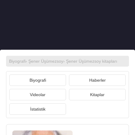
Biyografi
›
Şener Üşümezsoy
›
Şener Üşümezsoy kitapları
Biyografi
Haberler
Videolar
Kitaplar
İstatistik