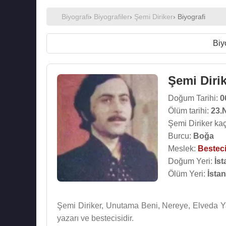
Biyografi
›
Biyografiler
›
Şemi Diriker
› Biyografi
Biy
Şemi Diri
Doğum Tarihi:
0
Ölüm tarihi:
23.
Şemi Diriker ka
Burcu:
Boğa
Meslek:
Bestec
Doğum Yeri:
İst
Ölüm Yeri:
İsta
Şemi Diriker, Unutama Beni, Nereye, Elveda Y
yazarı ve bestecisidir.