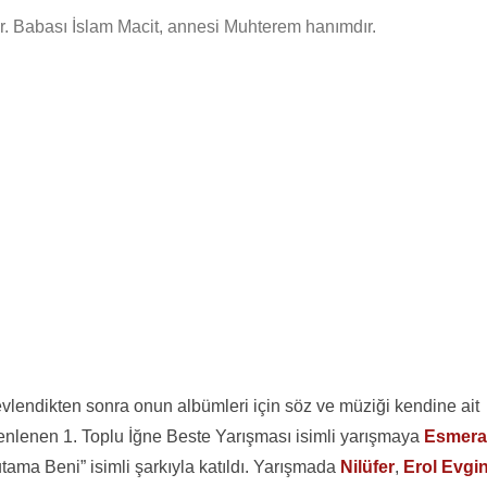
. Babası İslam Macit, annesi Muhterem hanımdır.
evlendikten sonra onun albümleri için söz ve müziği kendine ait
enlenen 1. Toplu İğne Beste Yarışması isimli yarışmaya
Esmera
utama Beni” isimli şarkıyla katıldı. Yarışmada
Nilüfer
,
Erol Evgi