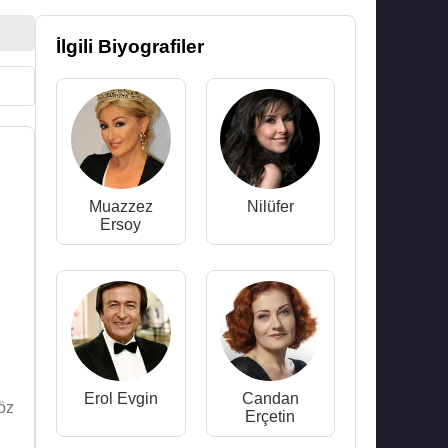
İlgili Biyografiler
Muazzez
Nilüfer
Ersoy
Erol Evgin
Candan
söz
Erçetin