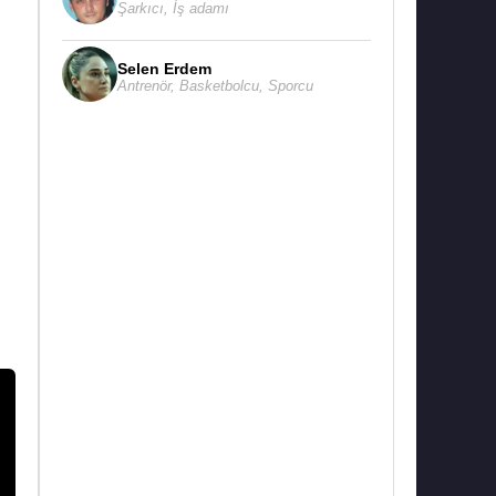
Şarkıcı
,
İş adamı
Selen Erdem
Antrenör
,
Basketbolcu
,
Sporcu