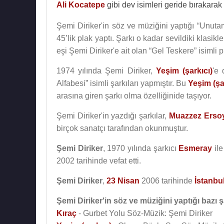
Ali Kocatepe
gibi dev isimleri geride bırakarak 
Şemi Diriker'in söz ve müziğini yaptığı “Unuta
45’lik plak yaptı. Şarkı o kadar sevildiki klasikl
eşi Şemi Diriker'e ait olan “Gel Teskere” isimli 
1974 yılında Şemi Diriker,
Yeşim (şarkıcı)
'e
Alfabesi” isimli şarkıları yapmıştır. Bu
Yeşim (şa
arasına giren şarkı olma özelliğinide taşıyor.
Şemi Diriker'in yazdığı şarkılar,
Muazzez Erso
birçok sanatçı tarafından okunmuştur.
Şemi Diriker
, 1970 yılında şarkıcı
Esmeray
ile
2002 tarihinde vefat etti.
Şemi Diriker
,
23 Nisan
2006 tarihinde
İstanbu
Şemi Diriker'in söz ve müziğini yaptığı bazı ş
Kıraç
- Gurbet Yolu Söz-Müzik: Şemi Diriker