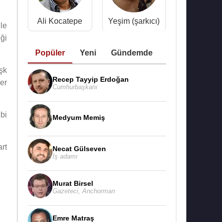
Ali Kocatepe
Yeşim (şarkıcı)
ile
ği
Popüler
Yeni
Gündemde
şk
Recep Tayyip Erdoğan
ler
Cumhurbaşkanı
bi
Medyum Memiş
art
Necat Gülseven
İş adamı
Murat Birsel
Gazeteci
,
Anchorman
Emre Matraş