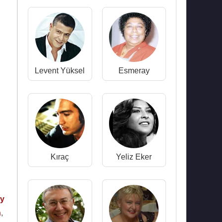
Levent Yüksel
Esmeray
Kıraç
Yeliz Eker
y
n
,