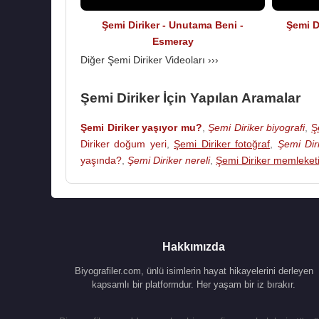
Şemi Diriker - Unutama Beni -
Şemi D
Esmeray
Diğer Şemi Diriker Videoları ›››
Şemi Diriker İçin Yapılan Aramalar
Şemi Diriker yaşıyor mu?
,
Şemi Diriker biyografi
,
Ş
Diriker doğum yeri
,
Şemi Diriker fotoğraf
,
Şemi Dir
yaşında?
,
Şemi Diriker nereli
,
Şemi Diriker memleket
Hakkımızda
Biyografiler.com, ünlü isimlerin hayat hikayelerini derleyen
kapsamlı bir platformdur. Her yaşam bir iz bırakır.