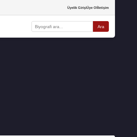
Üyelik Girişi
Üye Ol
İletişim
Ara