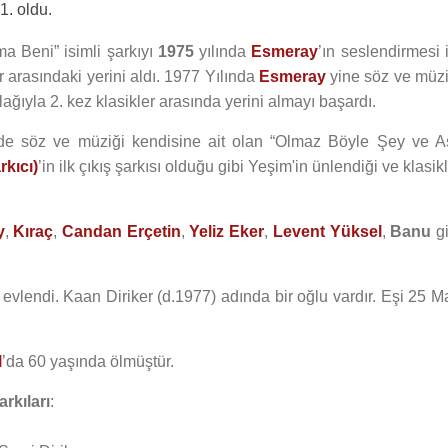
1. oldu.
ma Beni” isimli şarkıyı
1975
yılında
Esmeray
’ın seslendirmesi 
er arasındaki yerini aldı. 1977 Yılında
Esmeray
yine söz ve müzi
plağıyla 2. kez klasikler arasında yerini almayı başardı.
 de söz ve müziği kendisine ait olan “Olmaz Böyle Şey ve A
rkıcı)
’in ilk çıkış şarkısı olduğu gibi Yeşim'in ünlendiği ve klasik
y
,
Kıraç
,
Candan Erçetin
,
Yeliz Eker
,
Levent Yüksel
,
Banu
gi
 evlendi. Kaan Diriker (d.1977) adında bir oğlu vardır. Eşi 25 M
l
’da 60 yaşında ölmüştür.
arkıları
: