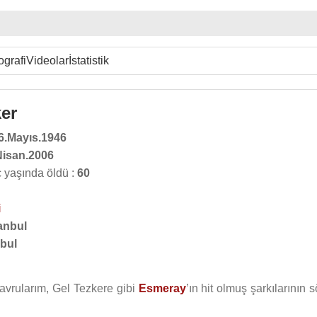
ografi
Videolar
İstatistik
ker
6.Mayıs.1946
Nisan.2006
ç yaşında öldü :
60
i
anbul
nbul
avrularım, Gel Tezkere gibi
Esmeray
’ın hit olmuş şarkılarının 