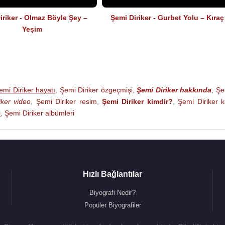
iriker - Olmaz Böyle Şey –
Şemi Diriker - Gurbet Yolu – Kıraç
Yeşim
emi Diriker hayatı
,
Şemi Diriker özgeçmişi
,
Şemi Diriker hakkında
,
Şe
iker video
,
Şemi Diriker resim
,
Şemi Diriker kimdir?
,
Şemi Diriker 
i
,
Şemi Diriker albümleri
Hızlı Bağlantılar
Biyografi Nedir?
Popüler Biyografiler