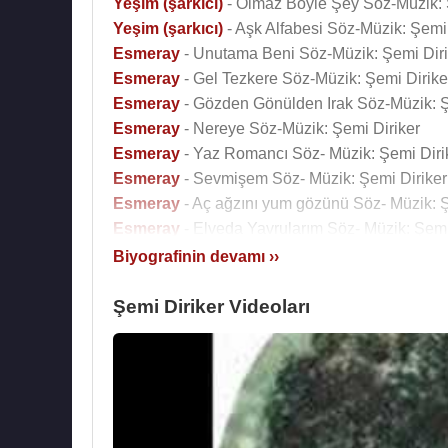
Yeşim (şarkıcı)
- Olmaz Böyle Şey Söz-Müzik: 
Yeşim (şarkıcı)
- Aşk Alfabesi Söz-Müzik: Şemi 
Esmeray
- Unutama Beni Söz-Müzik: Şemi Diri
Esmeray
- Gel Tezkere Söz-Müzik: Şemi Dirike
Esmeray
- Gözden Gönülden Irak Söz-Müzik: Ş
Esmeray
- Nereye Söz-Müzik: Şemi Diriker
Esmeray
- Yaz Romancı Söz- Müzik: Şemi Diri
Esmeray
- Sevmişem Söz- Müzik: Şemi Diriker
Esmeray
- Aç ağzını yum gözünü Söz- Müzik: Ş
Esmeray
- Elveda Yavrularım Söz- Müzik: Şemi
Biyografinin devamı ››
Kaynak:Biyografiler.com
Şemi Diriker Videoları