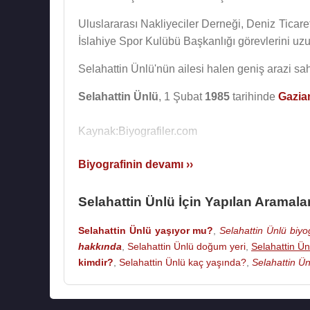
Uluslararası Nakliyeciler Derneği, Deniz Ticare
İslahiye Spor Kulübü Başkanlığı görevlerini uzun 
Selahattin Ünlü'nün ailesi halen geniş arazi sah
Selahattin Ünlü
, 1 Şubat
1985
tarihinde
Gazia
Kaynak:Biyografiler.com
Biyografinin devamı ››
Selahattin Ünlü İçin Yapılan Aramala
Selahattin Ünlü yaşıyor mu?
,
Selahattin Ünlü biyog
hakkında
,
Selahattin Ünlü doğum yeri
,
Selahattin Ün
kimdir?
,
Selahattin Ünlü kaç yaşında?
,
Selahattin Ün