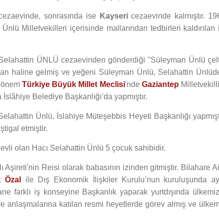
ezaevinde, sonrasında ise
Kayseri
cezaevinde kalmıştır. 19
lü Milletvekilleri içerisinde mallarından tedbirleri kaldırılan 
 Selahattin ÜNLÜ cezaevinden gönderdiği "Süleyman Ünlü çelt
ogan haline gelmiş ve yeğeni Süleyman Ünlü, Selahattin Ünlüd
I Dönem
Türkiye Büyük Millet Meclisi
'nde
Gaziantep
Milletvekill
 İslâhiye Belediye Başkanlığı’da yapmıştır.
Selahattin Ünlü, İslahiye Müteşebbis Heyeti Başkanlığı yapmıştı
tigal etmiştir.
 evli olan Hacı Selahattin Ünlü 5 çocuk sahibidir.
ı Aşireti'nin Reisi olarak babasının izinden gitmiştir. Bilahare A
t Özal
ile Dış Ekonomik İlişkiler Kurulu’nun kuruluşunda ay
ne farklı iş konseyine Başkanlık yaparak yurtdışında ülkemiz
re ve anlaşmalarına katılan resmi heyetlerde görev almış ve ülke