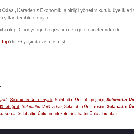
t Odası, Karadeniz Ekonomik İş birliği yönetim kurulu üyelikleri
yıllar deruhte etmiştir.
ibi olup, Güneydoğu bölgesinin ileri gelen ailelerindendir.
ntep
’de 76 yaşında vefat etmiştir.
r
rafi
,
Selahattin Ünlü hayatı
,
Selahattin Ünlü özgeçmişi
,
Selahattin Ün
lü fotoğraf
,
Selahattin Ünlü video
,
Selahattin Ünlü resim
,
Selahattin Ün
lü nereli
,
Selahattin Ünlü memleketi
,
Selahattin Ünlü albümleri