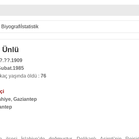
Biyografi
İstatistik
n Ünlü
?.??.1909
Şubat.1985
 kaç yaşında öldü :
76
çi
ahiye, Gaziantep
antep
in ilçesi İslahiye’de doğmuştur. Delikanlı Aşireti'nin Reisidi