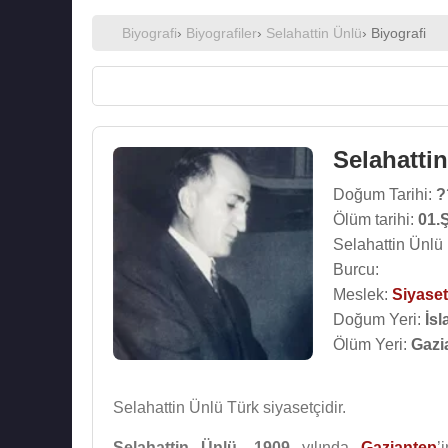
Biyografi
›
Biyografiler
›
Selahattin Ünlü
› Biyografi
Selahatti
Doğum Tarihi:
?
Ölüm tarihi:
01.
Selahattin Ünlü
Burcu:
Meslek:
Siyaset
Doğum Yeri:
İsl
Ölüm Yeri:
Gazi
Selahattin Ünlü Türk siyasetçidir.
Selahattin Ünlü
,
1909
yılında
Gaziantep
’