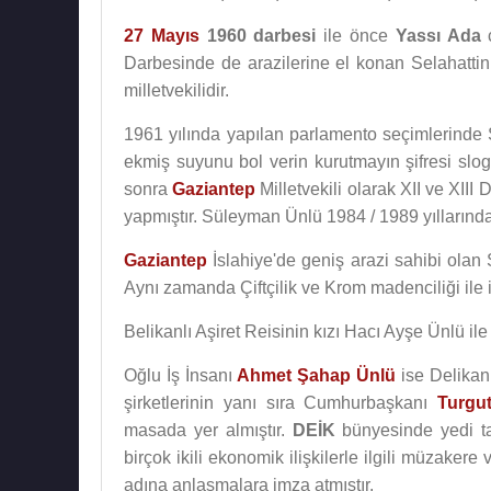
27 Mayıs
1960 darbesi
ile önce
Yassı Ada
c
Darbesinde de arazilerine el konan Selahattin Ün
milletvekilidir.
1961 yılında yapılan parlamento seçimlerinde
ekmiş suyunu bol verin kurutmayın şifresi sl
sonra
Gaziantep
Milletvekili olarak XII ve XII
yapmıştır. Süleyman Ünlü 1984 / 1989 yıllarında
Gaziantep
İslahiye'de geniş arazi sahibi olan 
Aynı zamanda Çiftçilik ve Krom madenciliği ile iş
Belikanlı Aşiret Reisinin kızı Hacı Ayşe Ünlü ile
Oğlu İş İnsanı
Ahmet Şahap Ünlü
ise Delikanl
şirketlerinin yanı sıra Cumhurbaşkanı
Turgu
masada yer almıştır.
DEİK
bünyesinde yedi ta
birçok ikili ekonomik ilişkilerle ilgili müzake
adına anlaşmalara imza atmıştır.