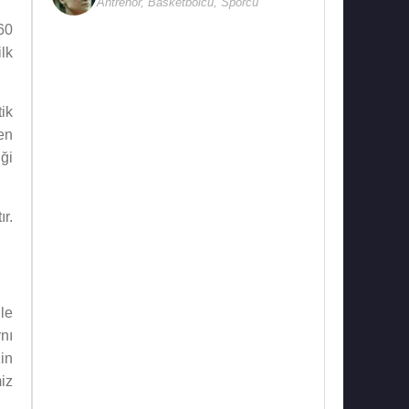
Antrenör
,
Basketbolcu
,
Sporcu
60
ilk
ik
en
iği
r.
ile
nı
in
miz