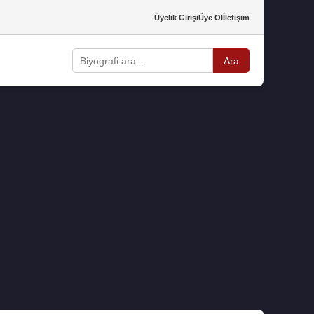
Üyelik Girişi
Üye Ol
İletişim
Ara