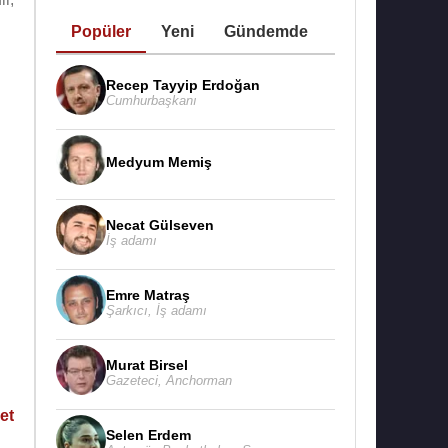
Popüler
Yeni
Gündemde
Recep Tayyip Erdoğan
Cumhurbaşkanı
Medyum Memiş
Necat Gülseven
İş adamı
Emre Matraş
Şarkıcı
,
İş adamı
Murat Birsel
Gazeteci
,
Anchorman
et
Selen Erdem