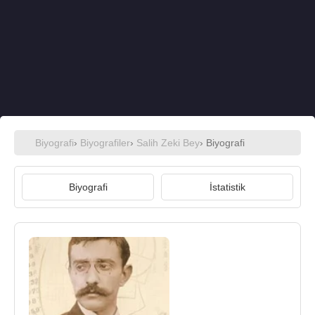
Biyografi
›
Biyografiler
›
Salih Zeki Bey
› Biyografi
Biyografi
İstatistik