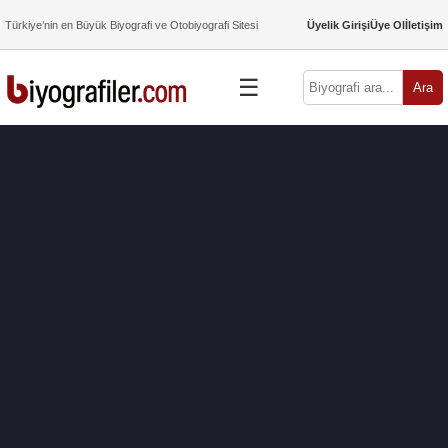
Türkiye’nin en Büyük Biyografi ve Otobiyografi Sitesi
Üyelik Girişi
Üye Ol
İletişim
☰
Ara