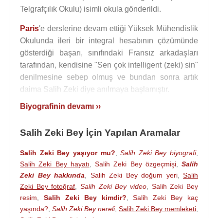
Telgrafçılık Okulu) isimli okula gönderildi.
Paris
'e derslerine devam ettiği Yüksek Mühendislik
Okulunda ileri bir integral hesabının çözümünde
gösterdiği başarı, sınıfındaki Fransız arkadaşları
tarafından, kendisine "Sen çok intelligent (zeki) sin"
denilmesine sebep olmuş ve bundan sonra artık
daima Salih Zeki diye anılmaya başlamıştır.
Biyografinin devamı ››
Fransa
Politeknik Yüksek Okulunda elektrik
mühendisliği öğrenimi görerek 1887'de
İstanbul
'a
Salih Zeki Bey İçin Yapılan Aramalar
döndü.
Salih Zeki Bey
, Posta ve Telgraf idaresinde elektrik
Salih Zeki Bey yaşıyor mu?
,
Salih Zeki Bey biyografi
,
Salih Zeki Bey hayatı
,
Salih Zeki Bey özgeçmişi
,
Salih
mühendisliği ve telgraf müfettişliği görevini
Zeki Bey hakkında
,
Salih Zeki Bey doğum yeri
,
Salih
yürütürken, bir süre
Kıbrıs
’ta, telgraf kablolarının
Zeki Bey fotoğraf
,
Salih Zeki Bey video
,
Salih Zeki Bey
tamiri görevi için bulundu. Nezâret’teki görevine
resim
,
Salih Zeki Bey kimdir?
,
Salih Zeki Bey kaç
döndükten sonra, 1889 yılında Fen Kalemi Müdür
yaşında?
,
Salih Zeki Bey nereli
,
Salih Zeki Bey memleketi
,
Muavinliği’ne tayin edildi. Aynı yıl 1889 yılında ek