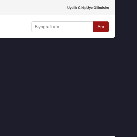
Üyelik Girişi
Üye Ol
İletişim
Ara