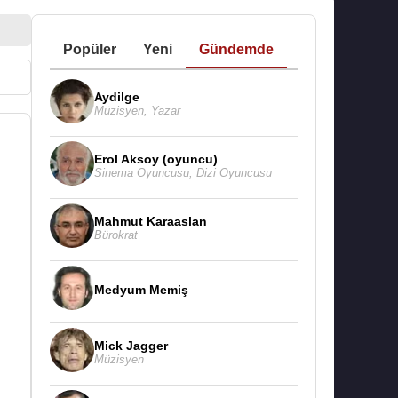
Popüler
Yeni
Gündemde
Aydilge
Müzisyen
,
Yazar
Erol Aksoy (oyuncu)
Sinema Oyuncusu
,
Dizi Oyuncusu
Mahmut Karaaslan
Bürokrat
Medyum Memiş
Mick Jagger
Müzisyen