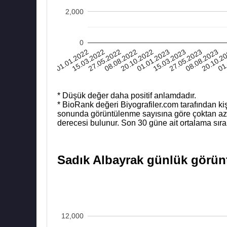
2,000
0
01.01.2022
15.03.2022
27.05.2022
08.08.2022
20.10.2022
01.01.2023
15.03.2023
27.05.2023
08.08.2023
20.10.2
01
* Düşük değer daha positif anlamdadır.
* BioRank değeri Biyografiler.com tarafından kiş
sonunda görüntülenme sayısına göre çoktan aza b
derecesi bulunur. Son 30 güne ait ortalama sıra
Sadık Albayrak günlük görünt
12,000