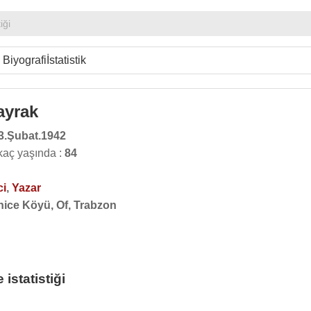
iği
Biyografi
İstatistik
ayrak
3.Şubat.1942
kaç yaşında :
84
ci
,
Yazar
nice Köyü, Of, Trabzon
istatistiği