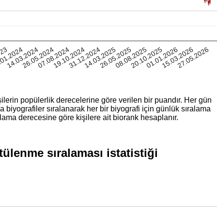
023
.01.2024
14.03.2024
26.05.2024
07.08.2024
19.10.2024
31.12.2024
14.03.2025
26.05.2025
08.08.2025
20.10.2025
01.01.2026
15.03.2026
27.05.2026
ilerin popülerlik derecelerine göre verilen bir puandır. Her gün
iyografiler sıralanarak her bir biyografi için günlük sıralama
lama derecesine göre kişilere ait biorank hesaplanır.
ülenme sıralaması istatistiği