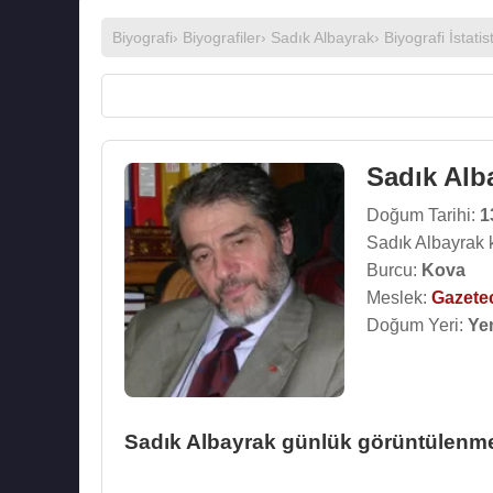
Biyografi
›
Biyografiler
›
Sadık Albayrak
› Biyografi İstatist
Sadık Alb
Doğum Tarihi:
1
Sadık Albayrak 
Burcu:
Kova
Meslek:
Gazete
Doğum Yeri:
Ye
Sadık Albayrak günlük görüntülenme 