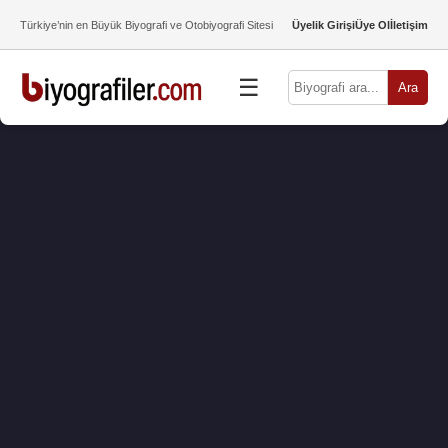
Türkiye’nin en Büyük Biyografi ve Otobiyografi Sitesi
Üyelik Girişi
Üye Ol
İletişim
☰
Ara