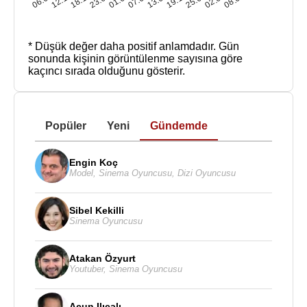
* Düşük değer daha positif anlamdadır.
Gün
sonunda kişinin görüntülenme sayısına göre
kaçıncı sırada olduğunu gösterir.
Popüler
Yeni
Gündemde
Engin Koç
Model
,
Sinema Oyuncusu
,
Dizi Oyuncusu
Sibel Kekilli
Sinema Oyuncusu
Atakan Özyurt
Youtuber
,
Sinema Oyuncusu
Acun Ilıcalı