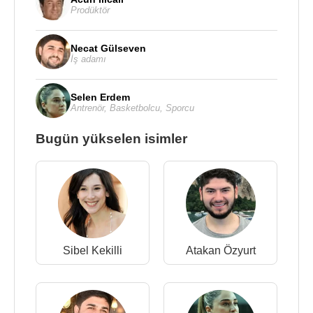
Prodüktör
Necat Gülseven
İş adamı
Selen Erdem
Antrenör
,
Basketbolcu
,
Sporcu
Bugün yükselen isimler
Sibel Kekilli
Atakan Özyurt