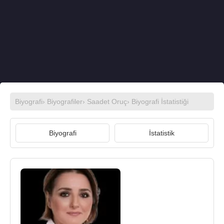
Biyografi
›
Biyografiler
›
Saadet Oruç
› Biyografi İstatistiği
Biyografi
İstatistik