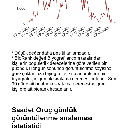
1,000
0
19.10.2025
01.01.2022
05.11.2022
09.09.2023
13.07.2024
17.05.2025
22.03.2026
04.06.2022
08.04.2023
10.02.2024
14.12.2024
* Düşük değer daha positif anlamdadır.
* BioRank değeri Biyografiler.com tarafından
kişilerin popülerlik derecelerine göre verilen bir
puandır. Her gün sonunda görüntülenme sayısına
göre çoktan aza biyografiler sıralanarak her bir
biyografi için günlük sıralama derecesi bulunur. Son
30 güne ait ortalama sıralama derecesine göre
kişilere ait biorank hesaplanır.
Saadet Oruç günlük
görüntülenme sıralaması
istatistiği