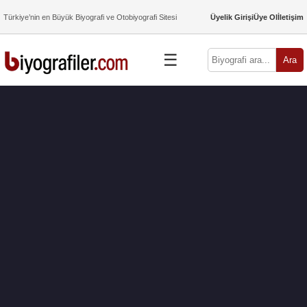
Türkiye’nin en Büyük Biyografi ve Otobiyografi Sitesi
Üyelik Girişi
Üye Ol
İletişim
☰
Ara