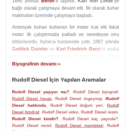
1890 yılında
Berlin
’e taşındı.
Karl von Linde
’ye
bağlı olarak çalışmaya devam etti. İlk olarak buhar
makinaları üzerinde çalışmaya başladı.
Amonyak buharı kullanan bir motor icat etti fakat
motor ilk çalıştırmada patladı ve neredeyse onu
öldürüyordu. Aylarca hastanede yattı. 1887 yılında
Gottlieb Daimler
ve
Karl Friedrich Benz
’in araba
motorunu icat etmesinden hemen sonra Dizel
Motor’un icadı ile ilgili çalışmalarına başladı.
Biyografinin devamı ››
Bir süre asistanlığını yaptığı fizikçi
Karl von
Rudolf Diesel İçin Yapılan Aramalar
Linde
’nin soğutma makinelerinde termodinamiğin
uygulamalarını göstermek istedi. 1879 yılında bir
Rudolf Diesel yaşıyor mu?
,
Rudolf Diesel biyografi
,
İsviçre makine yapım firması olan Sulzar
Rudolf Diesel hayatı
,
Rudolf Diesel özgeçmişi
,
Rudolf
Kardeşler’e katıldı. Daha sonra 1890 yılında Karl
Diesel hakkında
,
Rudolf Diesel doğum yeri
,
Rudolf
von Linde’nin makinelerinin üretildiği Baron
Diesel fotoğraf
,
Rudolf Diesel video
,
Rudolf Diesel resim
,
Rudolf Diesel kimdir?
,
Rudolf Diesel kaç yaşında?
,
Maurice de Hirsch’in firmasına geçti.
1892
yılında
Rudolf Diesel nereli
,
Rudolf Diesel memleketi
,
Rudolf
içten yanmalı makinelerle ilgili tasarımlarının