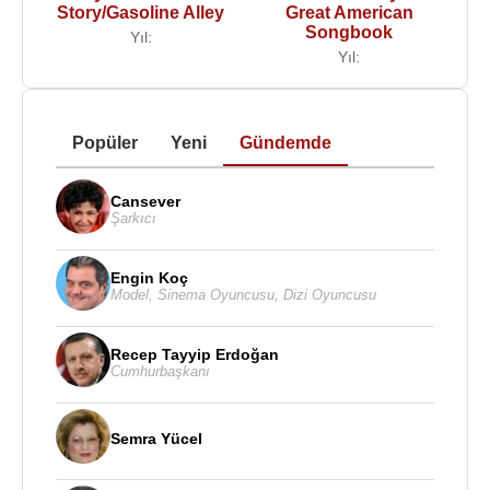
Story/Gasoline Alley
Great American
Songbook
Yıl:
Yıl:
Popüler
Yeni
Gündemde
Cansever
Şarkıcı
Engin Koç
Model
,
Sinema Oyuncusu
,
Dizi Oyuncusu
Recep Tayyip Erdoğan
Cumhurbaşkanı
Semra Yücel