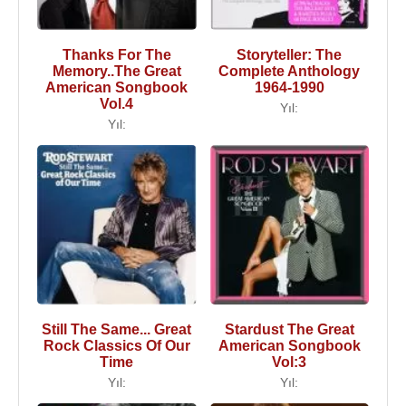
Thanks For The
Storyteller: The
Memory..The Great
Complete Anthology
American Songbook
1964-1990
Vol.4
Yıl:
Yıl:
Still The Same... Great
Stardust The Great
Rock Classics Of Our
American Songbook
Time
Vol:3
Yıl:
Yıl: