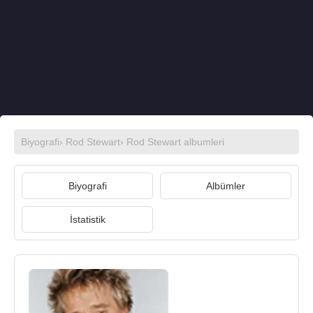
Biyografi
›
Rod Stewart
›
Rod Stewart albumleri
Biyografi
Albümler
İstatistik