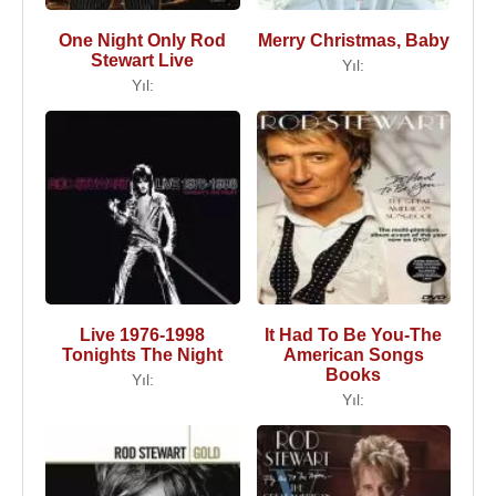
One Night Only Rod
Merry Christmas, Baby
Stewart Live
Yıl:
Yıl:
Live 1976-1998
It Had To Be You-The
Tonights The Night
American Songs
Books
Yıl:
Yıl: