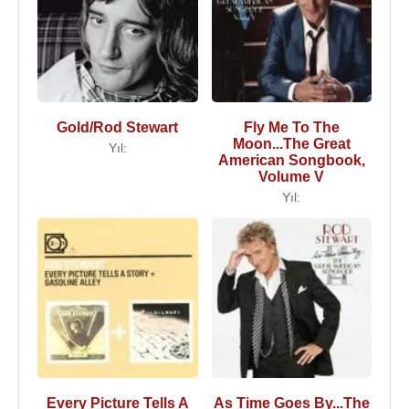
Gold/Rod Stewart
Fly Me To The
Moon...The Great
Yıl:
American Songbook,
Volume V
Yıl:
Every Picture Tells A
As Time Goes By...The