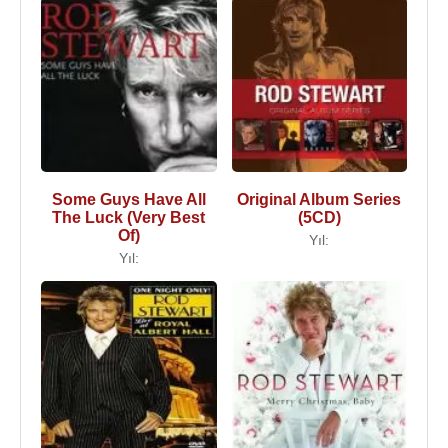
Some Guys Have All
Original Album Series
The Luck (Very Best
(5CD)
Of)
Yıl:
Yıl: