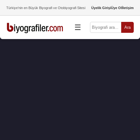
Türkiye’nin en Büyük Biyografi ve Otobiyografi Sitesi
Üyelik Girişi
Üye Ol
İletişim
☰
Ara