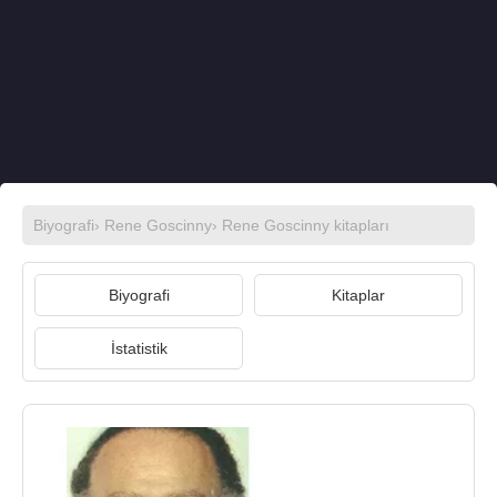
Biyografi
›
Rene Goscinny
›
Rene Goscinny kitapları
Biyografi
Kitaplar
İstatistik