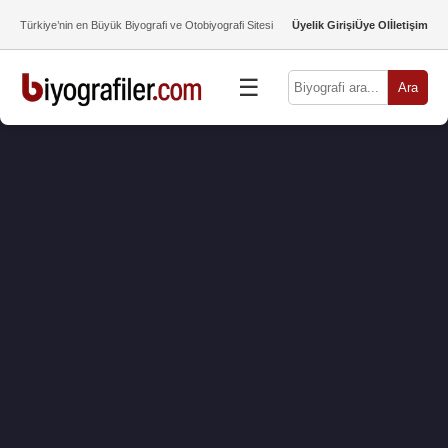
Türkiye’nin en Büyük Biyografi ve Otobiyografi Sitesi
Üyelik Girişi
Üye Ol
İletişim
☰
Ara