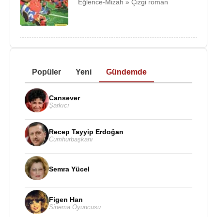
Eğlence-Mizah » Çizgi roman
Popüler
Yeni
Gündemde
Cansever
Şarkıcı
Recep Tayyip Erdoğan
Cumhurbaşkanı
Semra Yücel
Figen Han
Sinema Oyuncusu