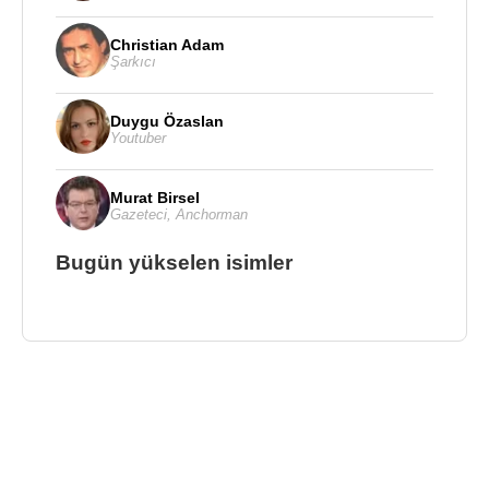
Christian Adam
Şarkıcı
Duygu Özaslan
Youtuber
Murat Birsel
Gazeteci
,
Anchorman
Bugün yükselen isimler