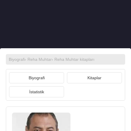
Biyografi
›
Reha Muhtar
›
Reha Muhtar kitapları
Biyografi
Kitaplar
İstatistik