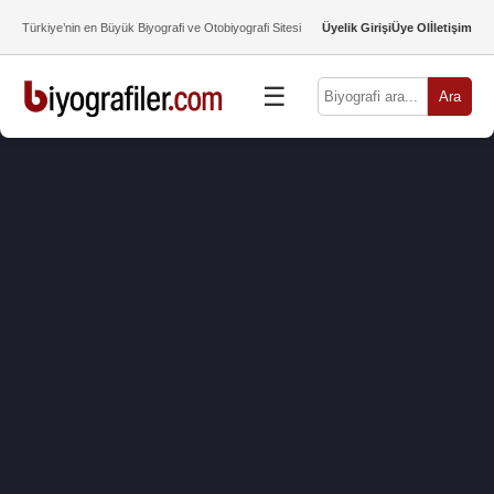
Türkiye’nin en Büyük Biyografi ve Otobiyografi Sitesi
Üyelik Girişi
Üye Ol
İletişim
☰
Ara