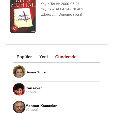
Yayın Tarihi: 2006-07-21
Yayınevi: ALFA YAYINLARI
Edebiyat » Deneme (yerli)
Popüler
Yeni
Gündemde
Semra Yücel
Cansever
Şarkıcı
Mahmut Karaaslan
Bürokrat