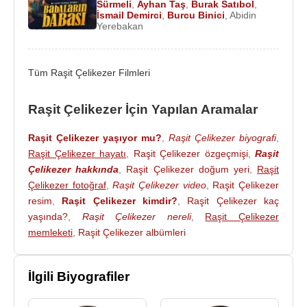
Sürmeli
,
Ayhan Taş
,
Burak Satıbol
,
2000 - Kahkaha Show (TV Dizisi)
İsmail Demirci
,
Burcu Binici
,
Abidin
1999 - 2003 - Ayrılsak da Beraberiz (TV Dizisi)
Yerebakan
1996 - Sıradan Bir Günün Anıları (Kısa Film)
1994 - Koza (Kısa Film)
Tüm Raşit Çelikezer Filmleri
1993 - Düet (Kısa Film)
Senaryo
:
Raşit Çelikezer İçin Yapılan Aramalar
2011 - Can (Sinema Filmi)
2008 - Vicdan (Sinema Filmi)
Raşit Çelikezer yaşıyor mu?
,
Raşit Çelikezer biyografi
,
2008 - Gökten Üç Elma Düştü (Sinema Filmi)
Raşit Çelikezer hayatı
,
Raşit Çelikezer özgeçmişi
,
Raşit
2000 - Gölge (TV Dizisi)
Çelikezer hakkında
,
Raşit Çelikezer doğum yeri
,
Raşit
Çelikezer fotoğraf
,
Raşit Çelikezer video
,
Raşit Çelikezer
1999 - Dilber (TV Filmi)
resim
,
Raşit Çelikezer kimdir?
,
Raşit Çelikezer kaç
Yapımcı
:
yaşında?
,
Raşit Çelikezer nereli
,
Raşit Çelikezer
2011 - Can (Sinema Filmi)
memleketi
,
Raşit Çelikezer albümleri
2008 - Gökten Üç Elma Düştü (Sinema Filmi)
İlgili Biyografiler
Oyuncu
:
2009 - Doludizgin Yıllar 2. Sezon (TV Dizisi)