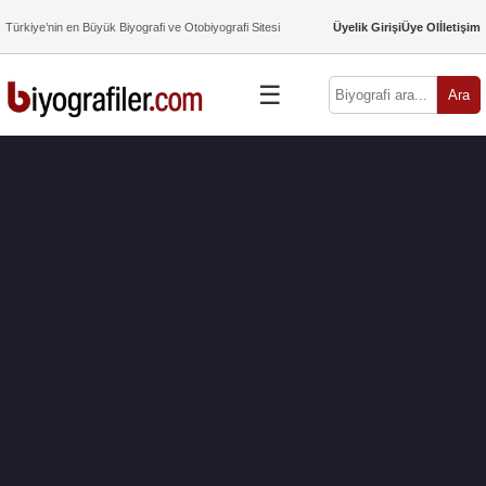
Türkiye’nin en Büyük Biyografi ve Otobiyografi Sitesi
Üyelik Girişi
Üye Ol
İletişim
☰
Ara