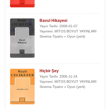
- En İyi Film (Gökten Üç Elma Düştü)
Yazdığı Tiyatro Oyunları
:
2000 - Yağmurum Olsana
Bavul Hikayesi
2001 - Yanlış Adamlar
Yayın Tarihi: 2008-01-07
2001 - Mutlu Beraberlik
Yayınevi: MİTOS BOYUT YAYINLARI
2001 - Bir Kuşluk Vakti
Sinema-Tiyatro » Oyun (yerli)
2002 - Hiçbir Şey
2003 - Otopark Cinayetleri
2005 - Kazan Dairesi
2008 - Bavul Hikayesi
Yönettiği Tiyatro Oyunları
:
Hiçbir Şey
Yayın Tarihi: 2006-11-24
2015 - 2016 - Evet İstiyorum :
Alfanso Paso
–
Yayınevi: MİTOS BOYUT YAYINLARI
DonKişot Tiyatro
Sinema-Tiyatro » Oyun (yerli)
Filmleri ve Dizileri
:
Yönetmen
:
2018 - Eyvah Karım (Sinema Filmi)