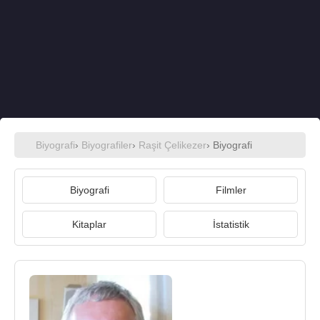
Biyografi
›
Biyografiler
›
Raşit Çelikezer
› Biyografi
Biyografi
Filmler
Kitaplar
İstatistik