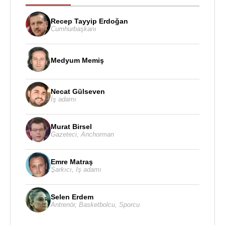
Recep Tayyip Erdoğan
Cumhurbaşkanı
Medyum Memiş
Necat Gülseven
İş adamı
Murat Birsel
Gazeteci
,
Anchorman
Emre Matraş
Şarkıcı
,
İş adamı
Selen Erdem
Antrenör
,
Basketbolcu
,
Sporcu