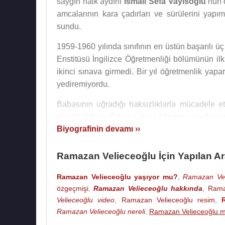
saygın halk aydını
İsmail Sefa Vayisoğlu
’nun 
amcalarının kara çadırları ve sürülerini yapı
sundu.
1959-1960 yılında sınıfının en üstün başarılı ü
Enstitüsü İngilizce Öğretmenliği bölümünün ilk
ikinci sınava girmedi. Bir yıl öğretmenlik yap
yediremiyordu.
Babasının uğradığı haksızlıklarla mücadele 
yılında Adana Erkek Lisesi bitirme sınavlarına
Biyografinin devamı ››
bitirmekten vazgeçti. Çünkü öğrencilerini ve on
yıllarda kendisine önerilen müdür yardımcılıkla
çevirdi.
Ramazan Velieceoğlu İçin Yapılan A
1960-1961 öğretim yılında Adana-Karaisalı-Ka
Ramazan Velieceoğlu yaşıyor mu?
,
Ramazan Veli
yaptı. Ancak o bir yıl boyunca bir kuruş bile 
özgeçmişi
,
Ramazan Velieceoğlu hakkında
,
Rama
sınıf arkadaşı öğretmen Ömer Küçükduran, öğr
Velieceoğlu video
,
Ramazan Velieceoğlu resim
,
Ramazan Velieceoğlu nereli
,
Ramazan Velieceoğlu m
yazıp derdini anlattı. Her birisi üç ayda bir kend