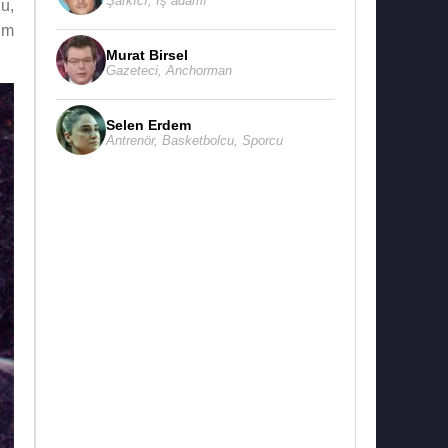
Şarkıcı
,
İş adamı
u,
im
Murat Birsel
Gazeteci
,
Anchorman
Selen Erdem
Antrenör
,
Basketbolcu
,
Sporcu