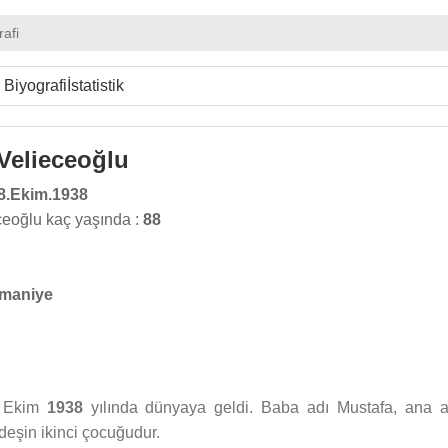
rafi
Biyografi
İstatistik
Velieceoğlu
8.Ekim.1938
eoğlu kaç yaşında :
88
maniye
 Ekim
1938
yılında dünyaya geldi. Baba adı Mustafa, ana a
rdeşin ikinci çocuğudur.