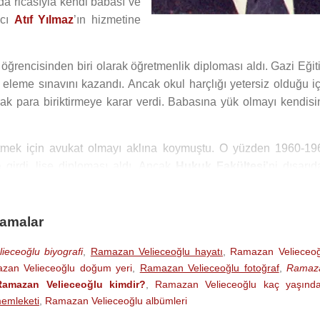
da ricasıyla kendi babası ve
mcı
Atıf Yılmaz
’ın hizmetine
ç öğrencisinden biri olarak öğretmenlik diploması aldı. Gazi Eği
 eleme sınavını kazandı. Ancak okul harçlığı yetersiz olduğu iç
arak para biriktirmeye karar verdi. Babasına yük olmayı kendisi
etmek için avukat olmayı aklına koymuştu. O yüzden 1960-19
 girdi, lise diploması aldı. Ancak
Hukuk Fakültesi
’ni dışarı
lara İngilizce öğretmeyi pek çok sevmişti. Bu yüzden daha sonra
rı, lise müdürlükleri, hatta genel müdürlük tekliflerini hep ge
ramalar
rsantı-Eğner köyü ilkokulunda bir yıl müdürlük ve öğretmenl
eceoğlu biyografi
,
Ramazan Velieceoğlu hayatı
,
Ramazan Velieceoğ
biriktiremedi. Düşündü, taşındı. En sonunda çok değerli üç cand
zan Velieceoğlu doğum yeri
,
Ramazan Velieceoğlu fotoğraf
,
Ramaz
etmen Büyük Ali Kızıltepe ve öğretmen Ali Bilhan’a birer mekt
Ramazan Velieceoğlu kimdir?
,
Ramazan Velieceoğlu kaç yaşınd
emleketi
,
Ramazan Velieceoğlu albümleri
isine beşer (5’er) lira yolladılar Ekim-Haziran ayları arasında.