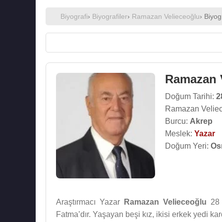
Biyografi
›
Biyografiler
›
Ramazan Velieceoğlu
› Biyog
Ramazan 
Doğum Tarihi:
2
Ramazan Veliec
Burcu:
Akrep
Meslek:
Yazar
Doğum Yeri:
Os
Araştırmacı Yazar
Ramazan Velieceoğlu
28
Fatma’dır. Yaşayan beşi kız, ikisi erkek yedi ka