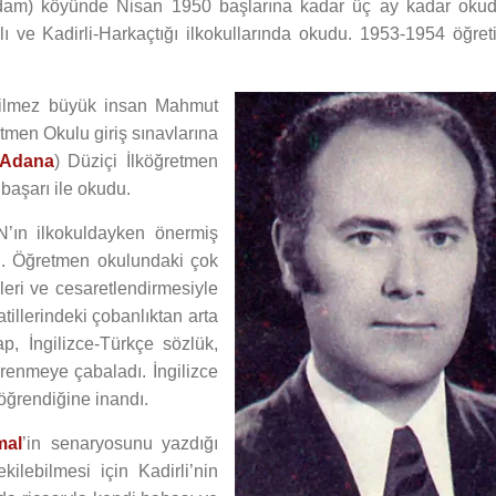
am) köyünde Nisan 1950 başlarına kadar üç ay kadar okud
anlı ve Kadirli-Harkaçtığı ilkokullarında okudu. 1953-1954 öğret
biçilmez büyük insan Mahmut
men Okulu giriş sınavlarına
Adana
) Düziçi İlköğretmen
 başarı ile okudu.
ın ilkokuldayken önermiş
u. Öğretmen okulundaki çok
leri ve cesaretlendirmesiyle
tillerindeki çobanlıktan arta
p, İngilizce-Türkçe sözlük,
öğrenmeye çabaladı. İngilizce
öğrendiğine inandı.
mal
’in senaryosunu yazdığı
kilebilmesi için Kadirli’nin