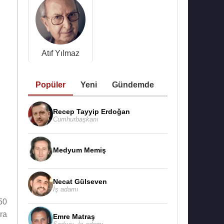
Atıf Yılmaz
Popüler
Yeni
Gündemde
Recep Tayyip Erdoğan
Cumhurbaşkanı
Medyum Memiş
Necat Gülseven
İş adamı
50
ra
Emre Matraş