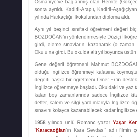
Osmaniye’ye bağlanmış olan Hemite (Gökçed
sonra ayrıldı. Kadirli-Araplı, Kadirli-Aşağıçiy
yılında Harkaçtığı ilkokulundan diploma aldı.
Aynı yıl beşinci sınıftaki öğretmeni değeri 
BOZDOĞAN’ın yönlendirmesiyle Düziçi İlköğret
girdi, eleme sınavlarını kazanarak (o zaman
Okulu’na girdi. Bu okulda altı yıl boyunca üstün
Gene değerli öğretmeni Mahmut BOZDOĞAN’
olduğu İngilizce öğrenmeyi kafasına koymuşt
değerli başka bir öğretmeni Ömer Er’in destek
İngilizce öğrenmeye başladı. Okuldaki ve yaz ta
kalan boş zamanlarında sadece İngilizce kita
defter, kalem ve silgi yardımlarıyla İngilizce 
sınavını kolayca kazanabilecek kadar İngilizce 
1958
yılında ünlü Romancı-yazar
Yaşar Ke
“
Karacaoğlan
’ın Kara Sevdası” adlı filmin çe