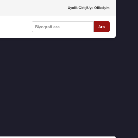
Üyelik Girişi
Üye Ol
İletişim
Ara