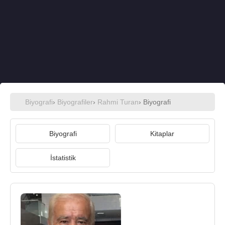
Biyografi
›
Biyografiler
›
Rahmi Turan
› Biyografi
Biyografi
Kitaplar
İstatistik