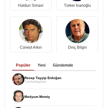
2011 - Meclis Dergisi tarafından “Yılın Gazetecisi”
Haldun Simavi
Türker İnanoğlu
ödülü.
Kitapları
:
1983 - Kara Murat (dizi) 18 cilt
1987 - Kara Murat 1 Vahşi Ve Güzel
1987 - Kara Murat 2 Ölüm Yolu
1988 - Kara Murat 3 Aşk Ve Kan
Cüneyt Arkın
Dinç Bilgin
1992 - Kara Murat 4 Kardeş Kanı
2002 - Kara Murat 5 Kızlar Manastrı
1995 - Demirel'den dinlediğim fıkralar
Popüler
Yeni
Gündemde
1996 - İnsan kanatsız bir kuştur: gezi yazıları
1996 - Dağların Sesi Jülide'nin Romanı(roman)
Recep Tayyip Erdoğan
2000 - Baba'dan Fıkralar
Cumhurbaşkanı
2000 - Söz Konusu Vatan İse
2002 - Biz Bu Ülkeyi Sokakta Bulmadık !
Medyum Memiş
2013 - Fatih'in Fedaisi Kara Murat - Aşk Ve Kan
Kazıklı Voyvoda'ya Karşı