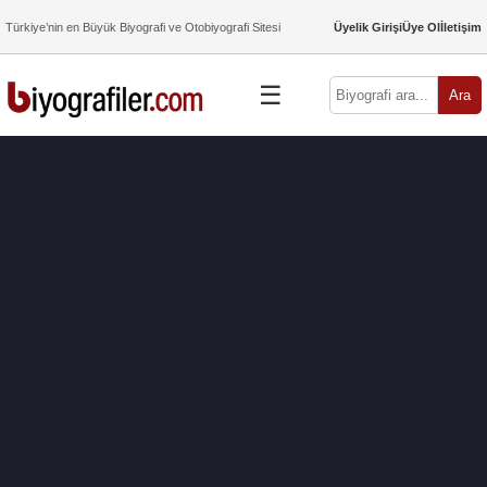
Türkiye’nin en Büyük Biyografi ve Otobiyografi Sitesi
Üyelik Girişi
Üye Ol
İletişim
☰
Ara