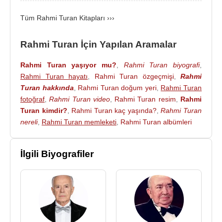
Rahmi Turan, evlidir. Murat adında oğlu ve Pınar
Tüm Rahmi Turan Kitapları ›››
adında kızı vardır.
Rahmi Turan İçin Yapılan Aramalar
Rahmi Turan'ın hayatı "Tirajların efendisi" adıyla
kitap oldu. Togan yayıncılık tarafından yayımlanan
Rahmi Turan yaşıyor mu?
,
Rahmi Turan biyografi
,
kitabı, gazeteci
Faruk Mangırcı
kaleme aldı.
Rahmi Turan hayatı
,
Rahmi Turan özgeçmişi
,
Rahmi
Turan hakkında
,
Rahmi Turan doğum yeri
,
Rahmi Turan
Ödüllerinden Bazıları
:
fotoğraf
,
Rahmi Turan video
,
Rahmi Turan resim
,
Rahmi
1967 - Türkiye Spor Yazarları Derneği mizanpaj
Turan kimdir?
,
Rahmi Turan kaç yaşında?
,
Rahmi Turan
birincisi.
nereli
,
Rahmi Turan memleketi
,
Rahmi Turan albümleri
1969 - Türkiye Gazeteciler Cemiyeti’nin en başarılı
mizanpaj ödülü.
İlgili Biyografiler
1987 - Ankara Gazeteciler Cemiyeti tarafından
verilen “Yılın en başarılı gazetecisi” ödülü.
2000 - Yolsuzlukla Mücadele Derneği’nin “Onur
ödülü”
2001 - Hukukun Egemenliği Derneği’nin “Şeref
Ödülü”