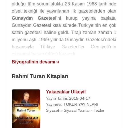
olduğu tüm sorumlulukla 26 Kasım 1968 tarihinde
ofset tekniği ile yayınlanan ilk gazetelerden olan
Günaydın Gazetesi
’ni kurup yayına başlattı.
Günaydın Gazetesi kısa sürede Türkiye’nin en çok
satan gazetesi haline geldi. Tirajı zaman zaman 1
milyonu aştı. 1969 yılında Günaydın Gazetesi’ndeki
başarısıyla Türkiye Gazeteciler Cemiyeti’nin
mizanpaj başarı ödünü kazandı.
Biyografinin devamı ››
1983 yılında, Günaydın’ın yan yayını olan Tan
Gazetesi’ni çıkardı. 1980'li yıllarda Veb Ofset
Rahmi Turan Kitapları
Yayınları tarafından dergi halinde basılan Kara
Murat romanları 140 bin net satışa ulaşarak kendi
Yakacaklar Ülkeyi!
alanında büyük rekor kırdı.
Yayın Tarihi: 2015-04-17
Yayınevi: TOKER YAYINLARI
1985 yılında Yeni Asır Grubu’nun patronu
Dinç
Siyaset » Siyasal Yazılar - Tezler
Bilgin
’le anlaşan
Rahmi Turan
, Sabah Gazetesi’ni
hazırlayıp yayın hayatına soktu.