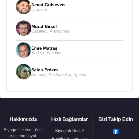
2015 - Yakacaklar Ülkeyi!
Necat Gülseven
2017 - İnsanlık onuru için yürüyelim arkadaşlar
İş adamı
2018 - Roman tadında müthiş anılar memleketim
Murat Birsel
Gazeteci
,
Anchorman
Kaynak:Biyografiler.com
Emre Matraş
Şarkıcı
,
İş adamı
Selen Erdem
Antrenör
,
Basketbolcu
,
Sporcu
Hakkımızda
Hızlı Bağlantılar
Bizi Takip Edin
Biyografiler.com, ünlü
Biyografi Nedir?
isimlerin hayat
Popüler Biyografiler