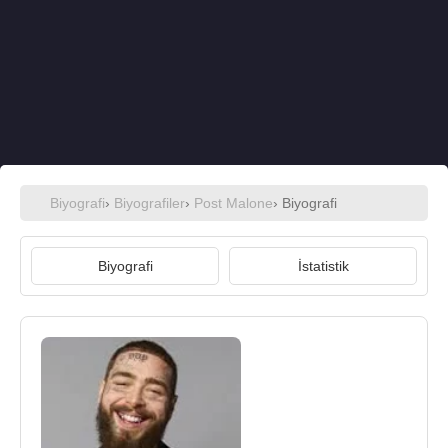
Biyografi
›
Biyografiler
›
Post Malone
› Biyografi
Biyografi
İstatistik