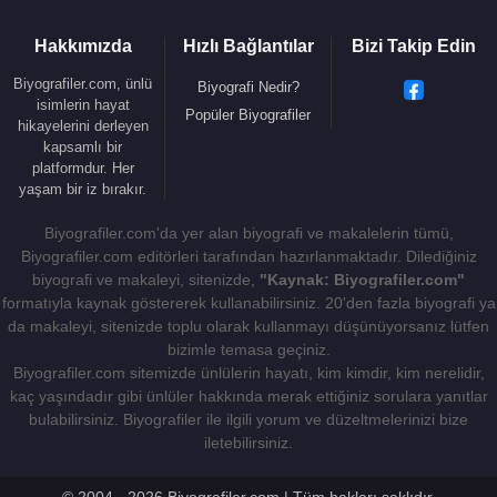
Combs
,
Chris Stapleton
,
Lainey Wilson
,
Tim
McGraw
,
Jelly Roll
ve başka country yıldızlarıyla iş
Hakkımızda
Hızlı Bağlantılar
Bizi Takip Edin
birlikleri yer aldı.
Biyografiler.com, ünlü
Biyografi Nedir?
isimlerin hayat
Post Malone
,
F-1 Trillion
Popüler Biyografiler
döneminde özellikle
hikayelerini derleyen
Morgan Wallen
ile yaptığı
I Had Some Help
kapsamlı bir
platformdur. Her
şarkısıyla büyük başarı kazandı. Şarkı, Billboard
yaşam bir iz bırakır.
Hot 100 listesine bir numaradan girdi ve onun
altıncı liste birincisi oldu. Aynı albümden
Pour Me a
Biyografiler.com'da yer alan biyografi ve makalelerin tümü,
Drink
ve
Guy for That
şarkıları da listelerde güçlü
Biyografiler.com editörleri tarafından hazırlanmaktadır. Dilediğiniz
biyografi ve makaleyi, sitenizde,
"Kaynak: Biyografiler.com"
sonuçlar elde etti.
formatıyla kaynak göstererek kullanabilirsiniz. 20'den fazla biyografi ya
da makaleyi, sitenizde toplu olarak kullanmayı düşünüyorsanız lütfen
Post Malone
, 2024’te
Beyonce Knowles
ile
bizimle temasa geçiniz.
Levii’s Jeans
ve
Taylor Swift
ile
Fortnight
Biyografiler.com sitemizde ünlülerin hayatı, kim kimdir, kim nerelidir,
şarkılarında yer aldı.
Fortnight
, Amerika listelerinde
kaç yaşındadır gibi ünlüler hakkında merak ettiğiniz sorulara yanıtlar
bir numaraya yükselerek onun kariyerindeki önemli
bulabilirsiniz. Biyografiler ile ilgili yorum ve düzeltmelerinizi bize
iş birliklerinden biri oldu. Bu dönem,
Post
iletebilirsiniz.
Malone
’un yalnızca hip-hop ve pop sahnesinde
değil, country ve ana akım popun en büyük