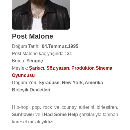
Post Malone
Doğum Tarihi:
04.Temmuz.1995
Post Malone kaç yaşında :
31
Burcu:
Yengeç
Meslek:
Şarkıcı
,
Söz yazarı
,
Prodüktör
,
Sinema
Oyuncusu
Doğum Yeri:
Syracuse, New York, Amerika
Birleşik Devletleri
Hip-hop, pop, rock ve country türlerini birleştiren,
Sunflower
ve
I Had Some Help
şarkılarıyla tanınan
küresel müzik yıldızı