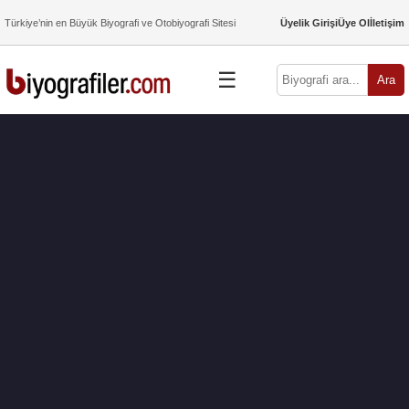
Türkiye’nin en Büyük Biyografi ve Otobiyografi Sitesi
Üyelik Girişi
Üye Ol
İletişim
☰
Ara