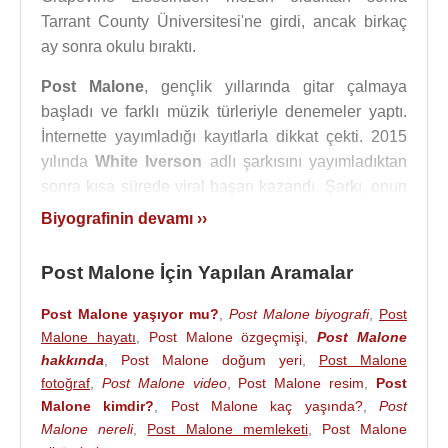
Tarrant County Üniversitesi'ne girdi, ancak birkaç
ay sonra okulu bıraktı.
Post Malone
, gençlik yıllarında gitar çalmaya
başladı ve farklı müzik türleriyle denemeler yaptı.
İnternette yayımladığı kayıtlarla dikkat çekti. 2015
yılında
White Iverson
adlı şarkısını yayımladıktan
sonra kısa sürede viral başarı kazandı. Şarkı, onun
melankolik vokal tarzını, trap ritimlerini ve melodik
Biyografinin devamı ››
rap yaklaşımını geniş kitlelere tanıttı.
Post Malone İçin Yapılan Aramalar
2015 yılında şarkıcı Ashlen Diaz ile ilişkiye başladı.
Çift, 2018 yılında ayrıldı.
Post Malone yaşıyor mu?
,
Post Malone biyografi
,
Post
Malone hayatı
,
Post Malone özgeçmişi
,
Post Malone
Post Malone
, 2016 yılında ilk stüdyo albümü
hakkında
,
Post Malone doğum yeri
,
Post Malone
Stoney
’i yayımladı. Albümde
White Iverson
,
fotoğraf
,
Post Malone video
,
Post Malone resim
,
Post
Congratulations
ve
Go Flex
gibi şarkılar yer aldı.
Malone kimdir?
,
Post Malone kaç yaşında?
,
Post
Congratulations
,
Quavo
ile yapılan iş birliği
Malone nereli
,
Post Malone memleketi
,
Post Malone
sayesinde büyük bir hit haline geldi. Bu albüm,