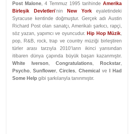
Post Malone
, 4 Temmuz 1995 tarihinde
Amerika
Birleşik Devletleri
’nin
New York
eyaletindeki
Syracuse kentinde doğmuştur. Gerçek adı Austin
Richard Post olan sanatçı, Amerikalı şarkıcı, rapçi,
söz yazarı, yapımcı ve oyuncudur.
Hip Hop Müzik
,
pop, R&B, rock, trap ve country müziği birleştiren
türler arası tarzıyla 2010’ların ikinci yarısından
itibaren dünya çapında büyük başarı kazanmıştır.
White Iverson
,
Congratulations
,
Rockstar
,
Psycho
,
Sunflower
,
Circles
,
Chemical
ve
I Had
Some Help
gibi şarkılarıyla tanınmıştır.