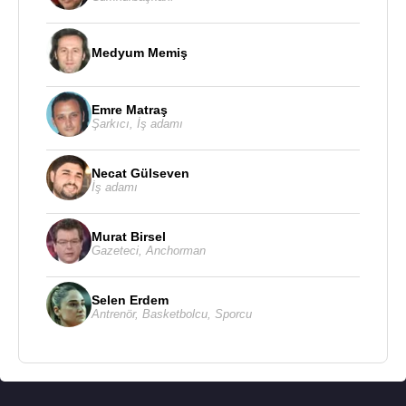
Like You (A Happier Song)
Amerika listelerinde ilk
ona girmiş,
Cooped Up
ise ilk yirmiye ulaşmıştır.
Medyum Memiş
Post Malone
, 2023 yılında beşinci stüdyo albümü
Austin
’i yayımladı. Bu albümde kendi gerçek adını
Emre Matraş
başlık olarak kullanarak daha kişisel, gitar odaklı ve
Şarkıcı
,
İş adamı
pop-rock etkili bir çalışma sundu. Albümden çıkan
Chemical
ve
Mourning
şarkıları, onun rap merkezli
Necat Gülseven
çıkıştan daha melodik ve içe dönük bir şarkı
İş adamı
yazarlığına yöneldiğini gösterdi. Diskografi kayıtları,
Austin
albümünün Billboard 200 listesinde ikinci
Murat Birsel
sıraya kadar yükseldiğini belirtmektedir.
Gazeteci
,
Anchorman
Post Malone
, 2024 yılında country müziğe yöneldi
Selen Erdem
ve altıncı stüdyo albümü
F-1 Trillion
’ı yayımladı.
Antrenör
,
Basketbolcu
,
Sporcu
Albüm, 16 Ağustos 2024’te Mercury ve Republic
Records tarafından yayımlandı ve country ile
country-pop türlerinde hazırlandı. Albümde
Morgan
Wallen
,
Blake Shelton
,
Dolly Parton
,
Luke