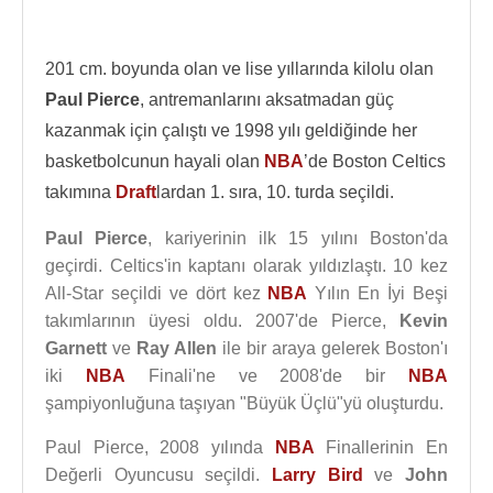
201 cm. boyunda olan ve lise yıllarında kilolu olan
Paul Pierce
, antremanlarını aksatmadan güç
kazanmak için çalıştı ve 1998 yılı geldiğinde her
basketbolcunun hayali olan
NBA
’de Boston Celtics
takımına
Draft
lardan 1. sıra, 10. turda seçildi.
Paul Pierce
, kariyerinin ilk 15 yılını Boston'da
geçirdi. Celtics'in kaptanı olarak yıldızlaştı. 10 kez
All-Star seçildi ve dört kez
NBA
Yılın En İyi Beşi
takımlarının üyesi oldu. 2007'de Pierce,
Kevin
Garnett
ve
Ray Allen
ile bir araya gelerek Boston'ı
iki
NBA
Finali'ne ve 2008'de bir
NBA
şampiyonluğuna taşıyan "Büyük Üçlü"yü oluşturdu.
Paul Pierce, 2008 yılında
NBA
Finallerinin En
Değerli Oyuncusu seçildi.
Larry Bird
ve
John