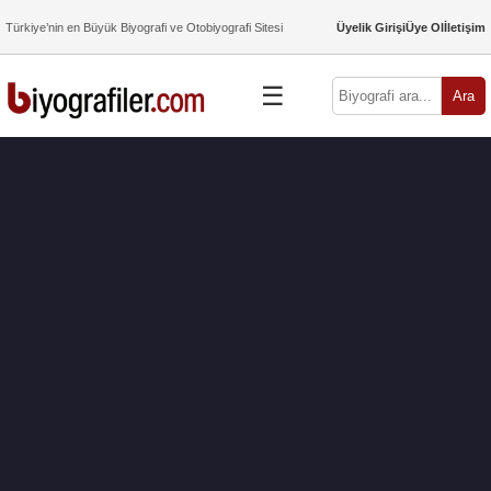
Türkiye’nin en Büyük Biyografi ve Otobiyografi Sitesi
Üyelik Girişi
Üye Ol
İletişim
☰
Ara