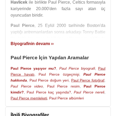
Havlicek
ile birlikte Paul Pierce, Celtics formasıyla
kariyerinde 20.000'den fazla sayı atan üç
oyuncudan biridir.
Paul Pierce
, 25 Eylül 2000 tarihinde Boston'da
yaptığı antremanlardan sonra arkadaşı Tonny Battie
ile ünlü bir gece kulübüne eğlenmeye gitiğinde
Biyografinin devamı ››
istemeden karıştığı bir kavgada tam 11 kez bıçak
darbesi almış halde hastane kaldırıldı. Ölümcül
Paul Pierce İçin Yapılan Aramalar
yaralardan doktorların cerrahi müdahalesiyle
çabucak iyileşmiş ve hayata tutunmuştur. Paul
Paul Pierce yaşıyor mu?
,
Paul Pierce biyografi
,
Paul
Pierce 2003 yılında ise kendisini kurtaran
Pierce hayatı
,
Paul Pierce özgeçmişi
,
Paul Pierce
hastaneye yüklü miktarda bağış yaptı.
hakkında
,
Paul Pierce doğum yeri
,
Paul Pierce fotoğraf
,
Paul Pierce video
,
Paul Pierce resim
,
Paul Pierce
Kariyeri boyunca 10 kez All-Star olan
Paul Pierce
,
kimdir?
,
Paul Pierce kaç yaşında?
,
Paul Pierce nereli
,
2017 yılında emekliye ayrıldı.
Paul Pierce memleketi
,
Paul Pierce albümleri
2017 yılında emekli olmadan önce Los Angeles
Clippers'ta iki sezon geçirdi. 17 Temmuz 2017
İlgili Biyografiler