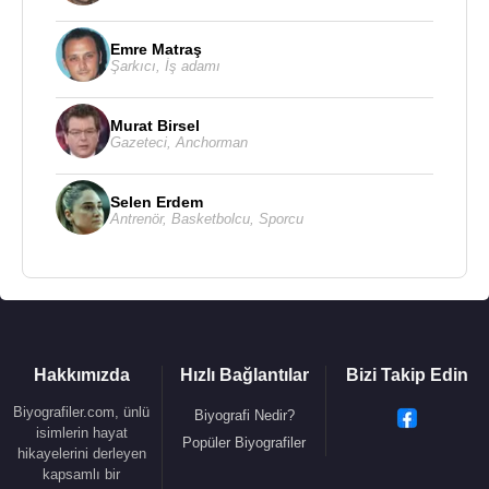
analist olarak görev aldı.
Profesyonel Basketbol Kariyeri
:
Emre Matraş
Şarkıcı
,
İş adamı
1998-2013 - Boston Celtics
2013-2014 - Brooklyn Nets
Murat Birsel
2014-2015 - Washington Wizards
Gazeteci
,
Anchorman
2015-2017 - Los Angeles Clippers
2001 yılında Boston Celtics takımı, Los Angeles
Selen Erdem
Antrenör
,
Basketbolcu
,
Sporcu
Lakers takımı ile karşılaşıp maçı sonrası galip gelen
Los Angeles Lakers takımının efsanevi oyuncusu
Shaquille O Neal
(Shaq) gazetecilere verdiği
demeçte şöyle söyler.
“Bu andan sonra Paul Pierce bir gerçektir. (Paul
Pierce is the truth)”
Hakkımızda
Hızlı Bağlantılar
Bizi Takip Edin
Biyografiler.com, ünlü
Biyografi Nedir?
Kaynak:Biyografiler.com
isimlerin hayat
Popüler Biyografiler
hikayelerini derleyen
kapsamlı bir