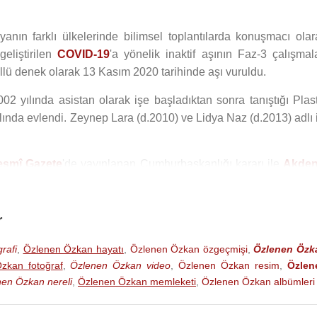
nın farklı ülkelerinde bilimsel toplantılarda konuşmacı olar
geliştirilen
COVID-19
'a yönelik inaktif aşının Faz-3 çalışmala
lü denek olarak 13 Kasım 2020 tarihinde aşı vuruldu.
002 yılında asistan olarak işe başladıktan sonra tanıştığı Plast
lında evlendi. Zeynep Lara (d.2010) ve Lidya Naz (d.2013) adlı i
esmî Gazete
'de yayınlanan Cumhurbaşkanlığı kararı ile
Akden
r
rafi
,
Özlenen Özkan hayatı
,
Özlenen Özkan özgeçmişi
,
Özlenen Özk
zkan fotoğraf
,
Özlenen Özkan video
,
Özlenen Özkan resim
,
Özlen
en Özkan nereli
,
Özlenen Özkan memleketi
,
Özlenen Özkan albümleri