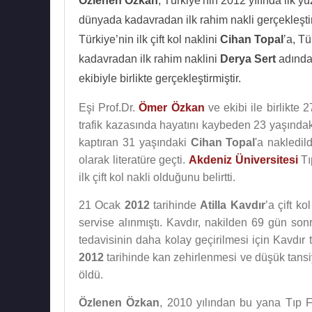
Özlenen Özkan
, Türkiye'nin 2012 yılında ilk yü
dünyada kadavradan ilk rahim nakli gerçekleştir
Türkiye’nin ilk çift kol naklini
Cihan Topal
’a, Tü
kadavradan ilk rahim naklini
Derya Sert
adında 
ekibiyle birlikte gerçekleştirmiştir.
Eşi Prof.Dr.
Ömer Özkan
ve ekibi ile birlikte 
trafik kazasında hayatını kaybeden 23 yaşındaki 
kaptıran 31 yaşındaki
Cihan Topal
'a nakledil
olarak literatüre geçti.
Akdeniz Üniversitesi
Tı
ilk çift kol nakli olduğunu belirtti.
21 Ocak
2012
tarihinde
Atilla Kavdır
’a çift k
servise alınmıştı. Kavdır, nakilden 69 gün sonr
tedavisinin daha kolay geçirilmesi için Kavdır 
2012
tarihinde kan zehirlenmesi ve düşük tans
öldü.
Özlenen Özkan
, 2010 yılından bu yana Tıp Fa