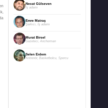
Necat Gülseven
en
İş adamı
k,
da
Emre Matraş
Şarkıcı
,
İş adamı
Murat Birsel
Gazeteci
,
Anchorman
Selen Erdem
Antrenör
,
Basketbolcu
,
Sporcu