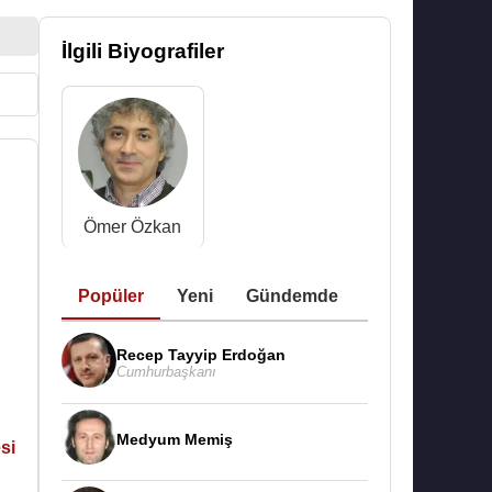
İlgili Biyografiler
Ömer Özkan
Popüler
Yeni
Gündemde
Recep Tayyip Erdoğan
Cumhurbaşkanı
Medyum Memiş
si