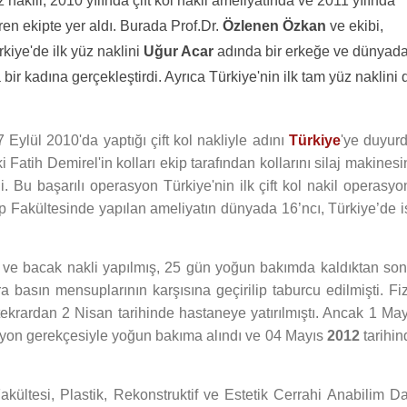
z nakili, 2010 yılında çift kol nakil ameliyatında ve 2011 yılında
en ekipte yer aldı. Burada Prof.Dr.
Özlenen Özkan
ve ekibi,
rkiye'de ilk yüz naklini
Uğur Acar
adında bir erkeğe ve dünyad
bir kadına gerçekleştirdi. Ayrıca Türkiye'nin ilk tam yüz naklini 
27 Eylül 2010'da yaptığı çift kol nakliyle adını
Türkiye
'ye duyurd
Fatih Demirel'in kolları ekip tarafından kollarını silaj makines
di. Bu başarılı operasyon Türkiye'nin ilk çift kol nakil operasy
p Fakültesinde yapılan ameliyatın dünyada 16’ncı, Türkiye’de i
ol ve bacak nakli yapılmış, 25 gün yoğun bakımda kaldıktan son
a basın mensuplarının karşısına geçirilip taburcu edilmişti. Fiz
tekrardan 2 Nisan tarihinde hastaneye yatırılmıştı. Ancak 1 May
iyon gerekçesiyle yoğun bakıma alındı ve 04 Mayıs
2012
tarihin
kültesi, Plastik, Rekonstruktif ve Estetik Cerrahi Anabilim Dal