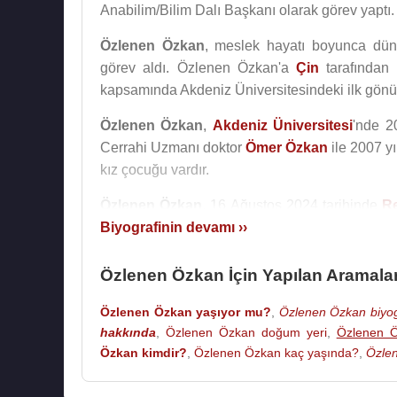
Anabilim/Bilim Dalı Başkanı olarak görev yaptı.
Özlenen Özkan
, meslek hayatı boyunca dünya
görev aldı. Özlenen Özkan'a
Çin
tarafından 
kapsamında Akdeniz Üniversitesindeki ilk gönül
Özlenen Özkan
,
Akdeniz Üniversitesi
'nde 2
Cerrahi Uzmanı doktor
Ömer Özkan
ile 2007 yı
kız çocuğu vardır.
Özlenen Özkan
, 16 Ağustos 2024 tarihinde
R
Üniversitesi
Biyografinin devamı ››
Rektörü olarak atandı.
Kaynak:Biyografiler.com
Özlenen Özkan İçin Yapılan Aramala
Özlenen Özkan yaşıyor mu?
,
Özlenen Özkan biyog
hakkında
,
Özlenen Özkan doğum yeri
,
Özlenen Ö
Özkan kimdir?
,
Özlenen Özkan kaç yaşında?
,
Özlen