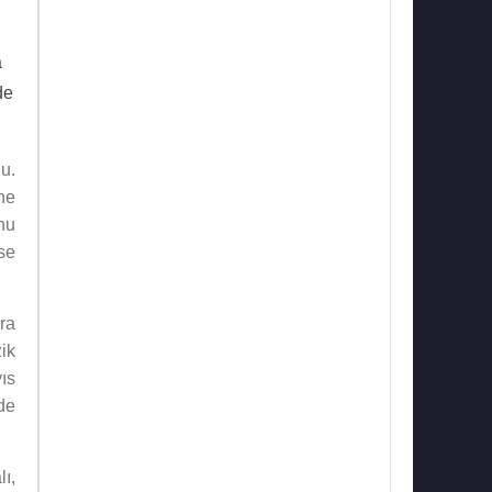
a
de
u.
ine
onu
se
ra
ik
ıs
de
ı,