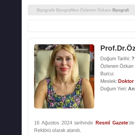
Biyografi
›
Biyografiler
›
Özlenen Özkan
› Biyografi
Prof.Dr.Ö
Doğum Tarihi:
?
Özlenen Özkan 
Burcu:
Meslek:
Doktor
Doğum Yeri:
An
16 Ağustos 2024 tarihinde
Resmî Gazete
'd
Rektörü olarak atandı.