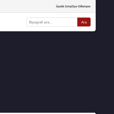
Üyelik Girişi
Üye Ol
İletişim
Ara