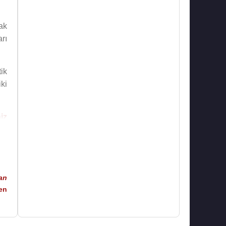
ak
rı
ik
ki
iz
an
en