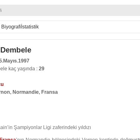
i
Biyografi
İstatistik
Dembele
5.Mayıs.1997
le kaç yaşında :
29
cu
rnon, Normandie, Fransa
n’in Şampiyonlar Ligi zaferindeki yıldızı
Fransa
’nın Normandie bölgesindeki Vernon kentinde doğmuştu