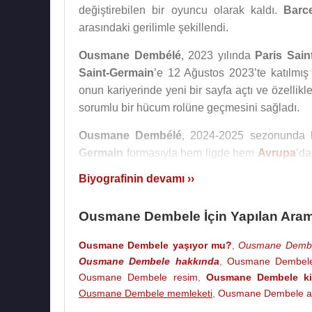
değiştirebilen bir oyuncu olarak kaldı.
Barc
arasındaki gerilimle şekillendi.
Ousmane Dembélé
, 2023 yılında
Paris Sain
Saint-Germain
’e 12 Ağustos 2023’te katılmış
onun kariyerinde yeni bir sayfa açtı ve özellikl
sorumlu bir hücum rolüne geçmesini sağladı.
Ousmane Dembélé
, 2024-2025 sezonunda k
Germain
formasıyla hem ligde hem
Avrupa
’da
goller, yaptığı asistler, pres gücü ve hücu
Biyografinin devamı ››
sezonunda tüm kulvarlarda 35 gol ve 16 asist ür
Ousmane Dembele İçin Yapılan Aram
Ousmane Dembélé
, 2024-2025 sezonunda
P
Avrupa
başarılarını bir araya getirerek bü
Ousmane Dembele yaşıyor mu?
,
Ousmane Dembel
seçilmiş,
UEFA
Şampiyonlar Ligi’nde sezonu
Ousmane Dembele hakkında
,
Ousmane Dembele
PSG’nin resmî açıklaması, 22 Eylül 2025’t
Ousmane Dembele resim
,
Ousmane Dembele ki
duyurmuştur.
Ousmane Dembele memleketi
,
Ousmane Dembele al