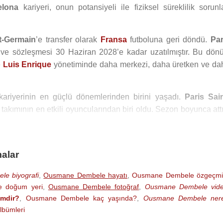
elona
kariyeri, onun potansiyeli ile fiziksel süreklilik sorunla
t-Germain
’e transfer olarak
Fransa
futboluna geri döndü.
Par
 ve sözleşmesi 30 Haziran 2028’e kadar uzatılmıştır. Bu dönü
e
Luis Enrique
yönetiminde daha merkezi, daha üretken ve da
ariyerinin en güçlü dönemlerinden birini yaşadı.
Paris Sain
 takımının en etkili oyuncularından biri oldu. Sezon boyunca att
mdaki liderliğiyle takımın oyun merkezine yerleşti. 2024-20
etti.
alar
aris Saint-Germain
ile tarihî bir başarı yaşadı. Takım, yerel 
yük bir sezon geçirdi. Dembélé, Ligue 1’de sezonun oyuncu
e biyografi
,
Ousmane Dembele hayatı
,
Ousmane Dembele özgeçmi
n oyuncusu olmuş ve 2025 Ballon d’Or ödülünü kazanmıştı
 doğum yeri
,
Ousmane Dembele fotoğraf
,
Ousmane Dembele vid
e
Ousmane Dembélé
’nin dünyanın en iyi oyuncusu seçildiği
mdir?
,
Ousmane Dembele kaç yaşında?
,
Ousmane Dembele nere
bümleri