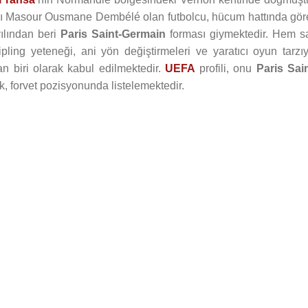
dı Masour Ousmane Dembélé olan futbolcu, hücum hattında gör
ılından beri
Paris Saint-Germain
forması giymektedir. Hem s
ipling yeteneği, ani yön değiştirmeleri ve yaratıcı oyun tarzıy
 biri olarak kabul edilmektedir.
UEFA
profili, onu
Paris Sain
k, forvet pozisyonunda listelemektedir.