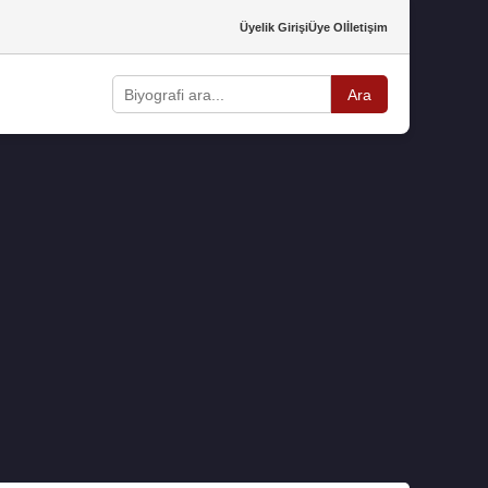
Üyelik Girişi
Üye Ol
İletişim
Ara