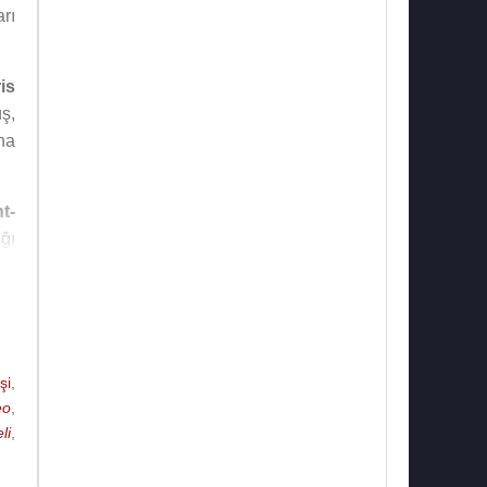
rı
is
ş,
ha
t-
ığı
25
ve
su
şi
,
r.
eo
,
ni
li
,