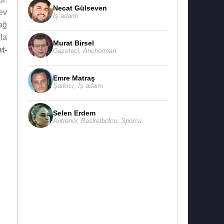
Necat Gülseven
ev
İş adamı
ağ
la
Murat Birsel
t-
Gazeteci
,
Anchorman
Emre Matraş
Şarkıcı
,
İş adamı
Selen Erdem
Antrenör
,
Basketbolcu
,
Sporcu