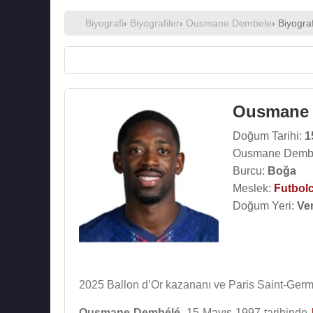
Biyografi
›
Biyografiler
›
Ousmane Dembele
› Biyograf
Ousmane 
Doğum Tarihi:
1
Ousmane Dembe
Burcu:
Boğa
Meslek:
Futbol
Doğum Yeri:
Ve
2025 Ballon d’Or kazananı ve Paris Saint-Germai
Ousmane Dembélé
, 15 Mayıs 1997 tarihinde