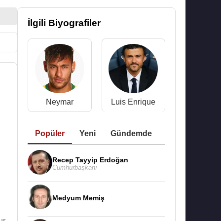
İlgili Biyografiler
Neymar
Luis Enrique
Popüler
Yeni
Gündemde
Recep Tayyip Erdoğan
Cumhurbaşkanı
Medyum Memiş
r.