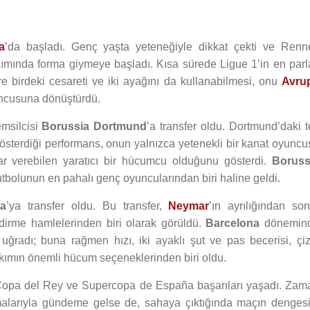
a
’da başladı. Genç yaşta yeteneğiyle dikkat çekti ve Renn
ımında forma giymeye başladı. Kısa sürede Ligue 1’in en parl
ire birdeki cesareti ve iki ayağını da kullanabilmesi, onu
Avru
uncusuna dönüştürdü.
msilcisi
Borussia Dortmund
’a transfer oldu. Dortmund’daki t
österdiği performans, onun yalnızca yetenekli bir kanat oyuncu
r verebilen yaratıcı bir hücumcu olduğunu gösterdi.
Boruss
utbolunun en pahalı genç oyuncularından biri haline geldi.
na
’ya transfer oldu. Bu transfer,
Neymar
’ın ayrılığından son
ndirme hamlelerinden biri olarak görüldü.
Barcelona
dönemin
 uğradı; buna rağmen hızı, iki ayaklı şut ve pas becerisi, çiz
takımın önemli hücum seçeneklerinden biri oldu.
Copa del Rey ve Supercopa de España başarıları yaşadı. Zam
tışmalarıyla gündeme gelse de, sahaya çıktığında maçın dengesi