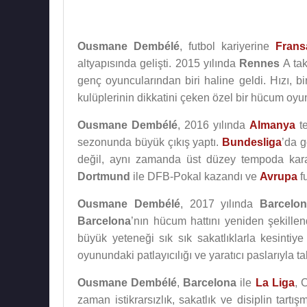
Ousmane Dembélé
, futbol kariyerine
Frans
altyapısında gelişti. 2015 yılında
Rennes
A tak
genç oyuncularından biri haline geldi. Hızı, b
kulüplerinin dikkatini çeken özel bir hücum oy
Ousmane Dembélé
, 2016 yılında
Almanya
te
sezonunda büyük çıkış yaptı.
Bundesliga
’da g
değil, aynı zamanda üst düzey tempoda kara
Dortmund
ile DFB-Pokal kazandı ve
Avrupa
f
Ousmane Dembélé
, 2017 yılında
Barcelo
Barcelona
’nın hücum hattını yeniden şekille
büyük yeteneği sık sık sakatlıklarla kesintiye
oyunundaki patlayıcılığı ve yaratıcı paslarıyla 
Ousmane Dembélé
,
Barcelona
ile
La Liga
, 
zaman istikrarsızlık, sakatlık ve disiplin tar