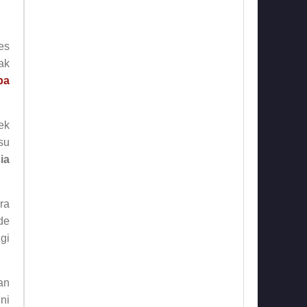
es
ak
pa
ek
su
ia
ra
de
gi
an
ni