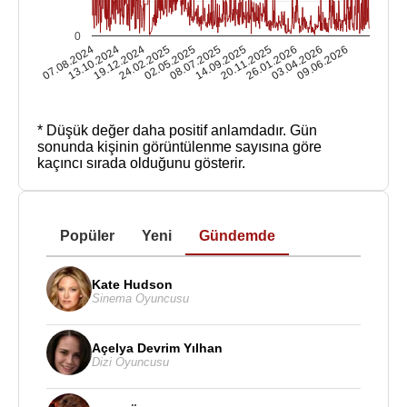
0
07.08.2024
13.10.2024
19.12.2024
24.02.2025
02.05.2025
08.07.2025
14.09.2025
20.11.2025
26.01.2026
03.04.2026
09.06.2026
* Düşük değer daha positif anlamdadır.
Gün
sonunda kişinin görüntülenme sayısına göre
kaçıncı sırada olduğunu gösterir.
Popüler
Yeni
Gündemde
Kate Hudson
Sinema Oyuncusu
Açelya Devrim Yılhan
Dizi Oyuncusu