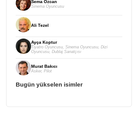
Sema Özcan
Sinema Oyuncusu
Ali Tezel
Ayça Koptur
Tiyatro Oyuncusu
,
Sinema Oyuncusu
,
Dizi
Oyuncusu
,
Dublaj Sanatçısı
Murat Bakıcı
Asker
,
Pilot
Bugün yükselen isimler