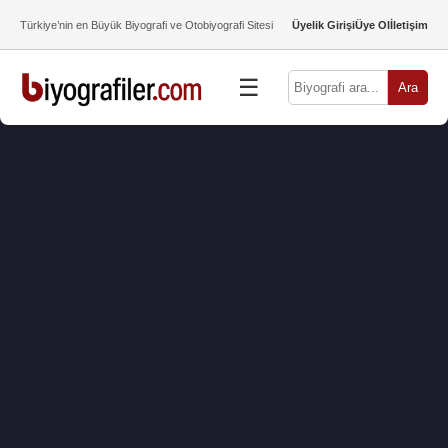
Türkiye’nin en Büyük Biyografi ve Otobiyografi Sitesi
Üyelik Girişi
Üye Ol
İletişim
☰
Ara