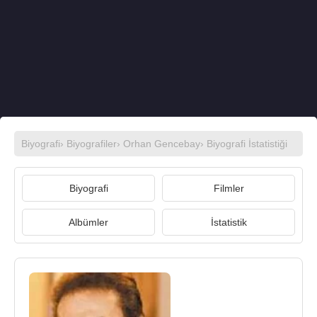
Biyografi
›
Biyografiler
›
Orhan Gencebay
› Biyografi İstatistiği
Biyografi
Filmler
Albümler
İstatistik