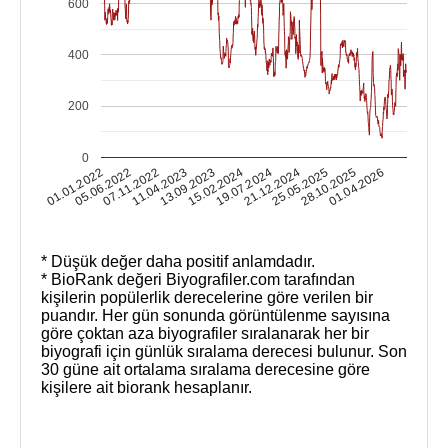
600
400
200
0
25.05.2025
28.10.2025
01.01.2022
01.04.2026
05.06.2022
07.11.2022
11.04.2023
13.09.2023
15.02.2024
19.07.2024
21.12.2024
* Düşük değer daha positif anlamdadır.
* BioRank değeri Biyografiler.com tarafından
kişilerin popülerlik derecelerine göre verilen bir
puandır. Her gün sonunda görüntülenme sayısına
göre çoktan aza biyografiler sıralanarak her bir
biyografi için günlük sıralama derecesi bulunur. Son
30 güne ait ortalama sıralama derecesine göre
kişilere ait biorank hesaplanır.