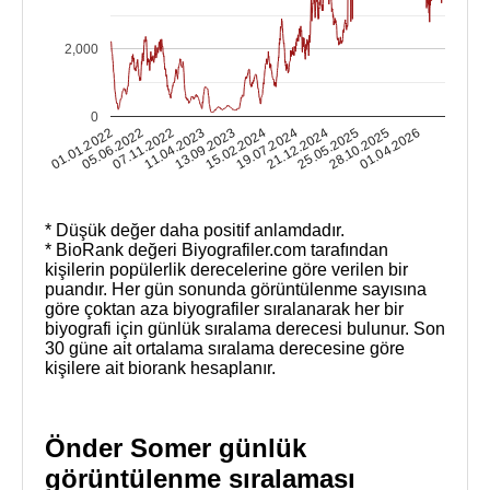
2,000
0
25.05.2025
28.10.2025
01.01.2022
01.04.2026
05.06.2022
07.11.2022
11.04.2023
13.09.2023
15.02.2024
19.07.2024
21.12.2024
* Düşük değer daha positif anlamdadır.
* BioRank değeri Biyografiler.com tarafından
kişilerin popülerlik derecelerine göre verilen bir
puandır. Her gün sonunda görüntülenme sayısına
göre çoktan aza biyografiler sıralanarak her bir
biyografi için günlük sıralama derecesi bulunur. Son
30 güne ait ortalama sıralama derecesine göre
kişilere ait biorank hesaplanır.
Önder Somer günlük
görüntülenme sıralaması