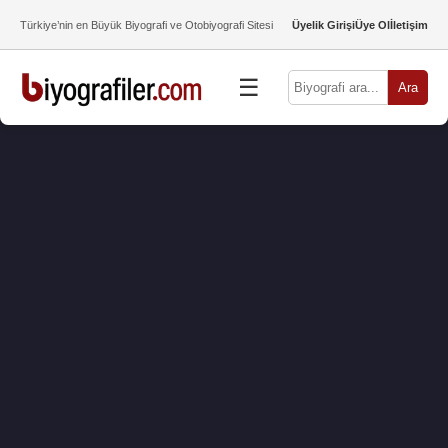
Türkiye’nin en Büyük Biyografi ve Otobiyografi Sitesi
Üyelik Girişi
Üye Ol
İletişim
☰
Ara