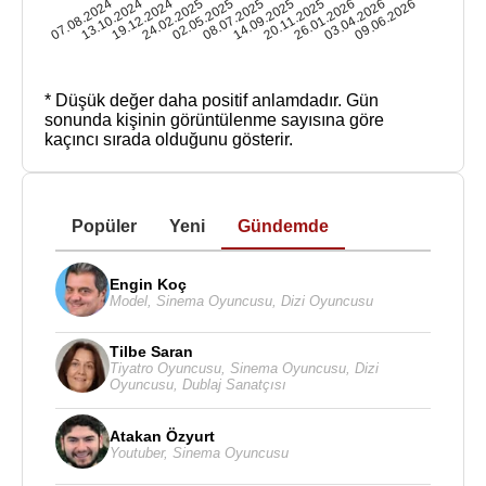
07.08.2024
13.10.2024
19.12.2024
24.02.2025
02.05.2025
08.07.2025
14.09.2025
20.11.2025
26.01.2026
03.04.2026
09.06.2026
* Düşük değer daha positif anlamdadır.
Gün
sonunda kişinin görüntülenme sayısına göre
kaçıncı sırada olduğunu gösterir.
Popüler
Yeni
Gündemde
Engin Koç
Model
,
Sinema Oyuncusu
,
Dizi Oyuncusu
Tilbe Saran
Tiyatro Oyuncusu
,
Sinema Oyuncusu
,
Dizi
Oyuncusu
,
Dublaj Sanatçısı
Atakan Özyurt
Youtuber
,
Sinema Oyuncusu