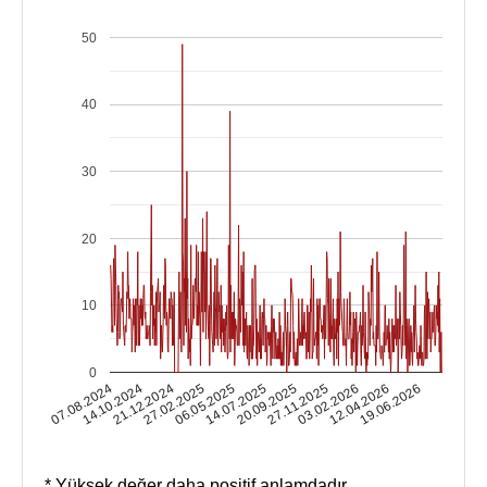
50
40
30
20
10
0
14.10.2024
03.02.2026
14.07.2025
21.12.2024
12.04.2026
20.09.2025
27.02.2025
07.08.2024
19.06.2026
27.11.2025
06.05.2025
* Yüksek değer daha positif anlamdadır.