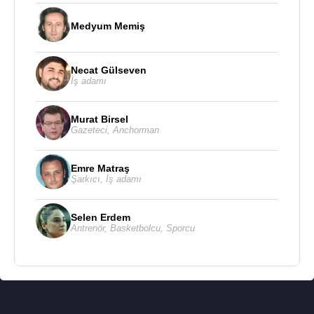
Medyum Memiş
Necat Gülseven
İş adamı
Murat Birsel
Gazeteci
,
Anchorman
Emre Matraş
Şarkıcı
,
İş adamı
Selen Erdem
Antrenör
,
Basketbolcu
,
Sporcu