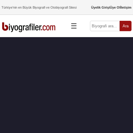
Türkiye’nin en Büyük Biyografi ve Otobiyografi Sitesi
Üyelik Girişi
Üye Ol
İletişim
☰
Ara