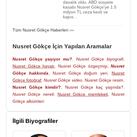
davalık oldu. ABD sosyete
2017
yılının Mart ayında
Kolombiya
, başkent
kasabı Nusret Gökçe’ye 1.5
Bogota
’da çekilen ünlü uyuşturucu kaçakcısı
milyon TL ceza kesti ve
kapıs...
Pablo Escobar
'ın hayatını anlatan ve
Pedro
Pascal
'ın da rol aldığı '
Narcos
" dizisinin 3. sezon
Tüm Nusret Gökçe Haberleri ›››
tanıtım filminde konuk oyuncu olarak rol aldı.
Nusret Gökçe İçin Yapılan Aramalar
Nusret Gökçe de 23 Mayıs
2019
tarihinde 72.
Cannes Film Festivali
'ne katıldı ve kırmızı halı
Nusret Gökçe yaşıyor mu?
,
Nusret Gökçe biyografi
,
üzerinde kendisiyle özdeşleşen
Saltbae
hareketini
Nusret Gökçe hayatı
,
Nusret Gökçe özgeçmişi
,
Nusret
yaptı.
Gökçe hakkında
,
Nusret Gökçe doğum yeri
,
Nusret
Gökçe fotoğraf
,
Nusret Gökçe video
,
Nusret Gökçe resim
,
Filmleri ve Dizileri
:
Nusret Gökçe kimdir?
,
Nusret Gökçe kaç yaşında?
,
2017 - Narcos (Konuk Oyuncu) (Tv Dizisi)
Nusret Gökçe nereli
,
Nusret Gökçe memleketi
,
Nusret
Gökçe albümleri
Kaynak:Biyografiler.com
İlgili Biyografiler