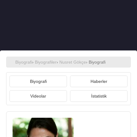
Biyografi
›
Biyografiler
›
Nusret Gökçe
› Biyografi
Biyografi
Haberler
Videolar
İstatistik