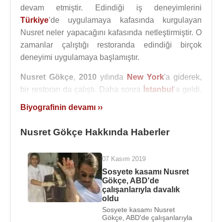
devam etmiştir. Edindiği iş deneyimlerini
Türkiye
’de uygulamaya kafasında kurgulayan
Nusret neler yapacağını kafasında netleştirmiştir. O
zamanlar çalıştığı restoranda edindiği birçok
deneyimi uygulamaya başlamıştır.
Nusret Gökçe
,
2010
yılında
New York
'a giderek,
bir restoran da çalıştı. Daha sonra
İstanbul
’a geldi.
Eski dostu olan Mithat Erdem ile birlikte ortak bir
Biyografinin devamı ››
“
Nusr-et
” adında dükkan açarak ilk adımı attı. Daha
sonra Doğuş Grubu’nun patronu
Ferit Şahenk
de
Nusret Gökçe Hakkında Haberler
ortaklarından biri oldu.
Nusret çok kısa bir sürede iş için yatırdığı parayı
07 Kasım 2019
çıkardıktan başka, yalnızca Türkiye’de değil
Sosyete kasamı Nusret
Gökçe, ABD'de
dünyanın değişik yerlerinde kasap ve restoran
çalışanlarıyla davalık
dükkanı açtı. Eskiden maaşlı bir çalışan bir eleman
oldu
idi şimdi iş yerlerinde en az 400 çalışanı var.
Sosyete kasamı Nusret
Gökçe, ABD'de çalışanlarıyla