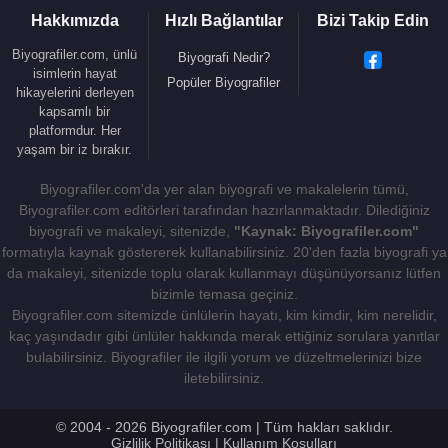
Hakkımızda
Hızlı Bağlantılar
Bizi Takip Edin
Biyografiler.com, ünlü
Biyografi Nedir?
isimlerin hayat
Popüler Biyografiler
hikayelerini derleyen
kapsamlı bir
platformdur. Her
yaşam bir iz bırakır.
Biyografiler.com'da yer alan biyografi ve makalelerin tümü,
Biyografiler.com editörleri tarafından hazırlanmaktadır. Dilediğiniz
biyografi ve makaleyi, sitenizde,
"Kaynak: Biyografiler.com"
formatıyla kaynak göstererek kullanabilirsiniz. 20'den fazla biyografi ya
da makaleyi, sitenizde toplu olarak kullanmayı düşünüyorsanız lütfen
bizimle temasa geçiniz.
Biyografiler.com sitemizde ünlülerin hayatı, kim kimdir, kim nerelidir,
kaç yaşındadır gibi ünlüler hakkında merak ettiğiniz sorulara yanıtlar
bulabilirsiniz. Biyografiler ile ilgili yorum ve düzeltmelerinizi bize
iletebilirsiniz.
© 2004 - 2026 Biyografiler.com | Tüm hakları saklıdır.
Gizlilik Politikası
|
Kullanım Koşulları