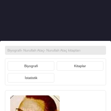
Biyografi
›
Nurullah Ataç
›
Nurullah Ataç kitapları
Biyografi
Kitaplar
İstatistik