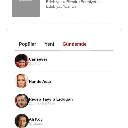
Edebiyat » Eleştiri»Edebiyat »
Edebiyat Yazıları
Popüler
Yeni
Gündemde
Cansever
Şarkıcı
Hande Acar
Recep Tayyip Erdoğan
Cumhurbaşkanı
Ali Koç
İş adamı