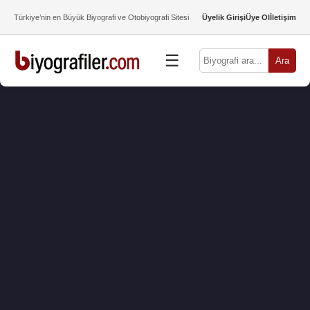
Türkiye’nin en Büyük Biyografi ve Otobiyografi Sitesi
Üyelik Girişi
Üye Ol
İletişim
☰
Ara