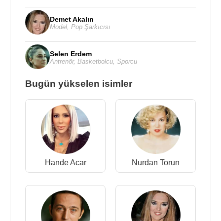
Demet Akalın
Model
,
Pop Şarkıcısı
Selen Erdem
Antrenör
,
Basketbolcu
,
Sporcu
Bugün yükselen isimler
Hande Acar
Nurdan Torun