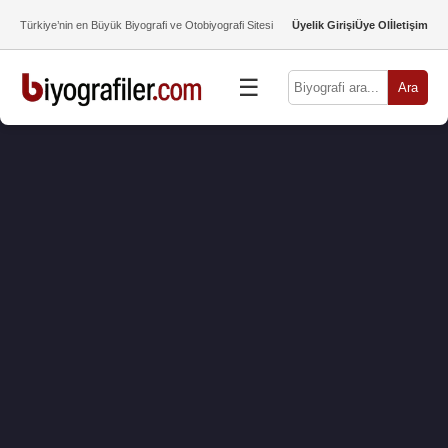
Türkiye’nin en Büyük Biyografi ve Otobiyografi Sitesi
Üyelik Girişi
Üye Ol
İletişim
☰
Ara