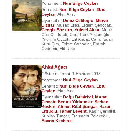
Yönetmen:
Nuri Bilge Ceylan
Senarist:
Nuri Bilge Ceylan
,
Ebru
Ceylan
,
Akın Aksu
Oyuncular:
Deniz Celiloğlu
,
Merve
Dizdar
,
Musab Ekici
,
Erdem Şenocak
,
Cengiz Bozkurt
,
Yüksel Aksu
,
Münir
Can Cindoruk
,
Onur Berk Arslanoğlu
,
Yıldırım Gücük
,
Elit Andaç Çam
,
Nalan
Kuru Çim
,
Eylem Canpolat
,
Emrah
Özdemir
,
Elif Ürse
Ahlat Ağacı
Gösterim Tarihi: 1 Haziran 2018
Yönetmen:
Nuri Bilge Ceylan
Senarist:
Nuri Bilge Ceylan
,
Ebru
Ceylan
,
Akın Aksu
Oyuncular:
Doğu Demirkol
,
Murat
Cemcir
,
Bennu Yıldırımlar
,
Serkan
Keskin
,
Ahmet Rıfat Şungar
,
Hazar
Ergüçlü
,
Tamer Levent
,
Kadir Çermikli
,
Kubilay Tunçer
,
Ercüment Balakoğlu
,
Asena Keskinci