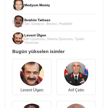
Medyum Memiş
İbrahim Tatlıses
Ses Sanatçısı
,
Besteci
,
Prodüktör
Levent Ülgen
Dizi Oyuncusu
,
Sinema Oyuncusu
,
Tiyatro
Oyuncusu
Bugün yükselen isimler
Levent Ülgen
Arif Çetin