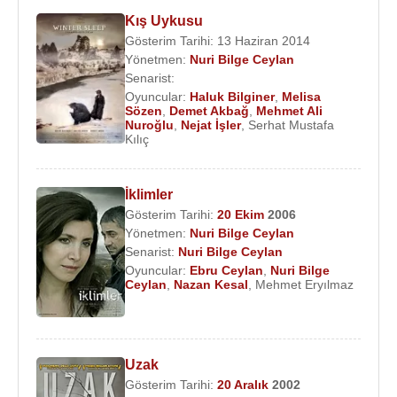
Kış Uykusu
Gösterim Tarihi: 13 Haziran 2014
Yönetmen:
Nuri Bilge Ceylan
Senarist:
Oyuncular:
Haluk Bilginer
,
Melisa
Sözen
,
Demet Akbağ
,
Mehmet Ali
Nuroğlu
,
Nejat İşler
,
Serhat Mustafa
Kılıç
İklimler
Gösterim Tarihi:
20 Ekim
2006
Yönetmen:
Nuri Bilge Ceylan
Senarist:
Nuri Bilge Ceylan
Oyuncular:
Ebru Ceylan
,
Nuri Bilge
Ceylan
,
Nazan Kesal
,
Mehmet Eryılmaz
Uzak
Gösterim Tarihi:
20 Aralık
2002