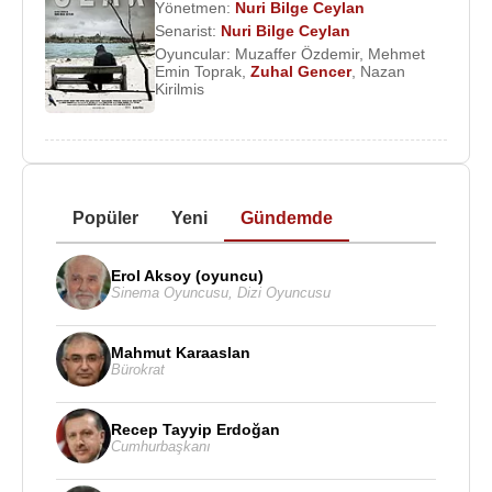
Yönetmen:
Nuri Bilge Ceylan
Senarist:
Nuri Bilge Ceylan
Oyuncular:
Muzaffer Özdemir
,
Mehmet
Emin Toprak
,
Zuhal Gencer
,
Nazan
Kirilmis
Popüler
Yeni
Gündemde
Erol Aksoy (oyuncu)
Sinema Oyuncusu
,
Dizi Oyuncusu
Mahmut Karaaslan
Bürokrat
Recep Tayyip Erdoğan
Cumhurbaşkanı