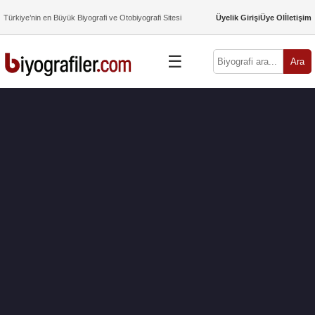
Türkiye’nin en Büyük Biyografi ve Otobiyografi Sitesi
Üyelik Girişi
Üye Ol
İletişim
☰
Ara