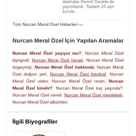
atamalar Resmî Gazete’de
yayımlandı. Toplam 10 ayrı
üstlendi.
kurula ...
2014 – 2022 yılları arasında
nükleer
silahlardan
Tüm Nurcan Meral Özel Haberleri ›››
arınmış bir dünyanın tesis edilmesine ve örgütün
Japonya
ile olan iş birliğinin geliştirilmesine
Nurcan Meral Özel İçin Yapılan Aramalar
sağlamış olduğu önemli katkılarından dolayı,
Türkiye
-
Japonya
diplomatik ilişkilerinin 100.
Nurcan Meral Özel yaşıyor mu?
,
Nurcan Meral Özel
yılında
Japonya
’nın prestijli devlet nişanı “Altın
biyografi
,
Nurcan Meral Özel hayatı
,
Nurcan Meral Özel
Işıklar, Yükselen Güneş Nişanı ve Boyun Bağı"na
özgeçmişi
,
Nurcan Meral Özel hakkında
,
Nurcan Meral
layık görüldü.
Özel doğum yeri
,
Nurcan Meral Özel fotoğraf
,
Nurcan
Meral Özel video
,
Nurcan Meral Özel resim
,
Nurcan
Dünyanın çeşitli yerlerinde çok boyutlu bilimsel
Meral Özel kimdir?
,
Nurcan Meral Özel kaç yaşında?
,
teknolojik projeler ile idari sorumluluklar
Nurcan Meral Özel nereli
,
Nurcan Meral Özel memleketi
,
üstlenmesi, Özel'in yüksek teknolojilerle doğa
Nurcan Meral Özel albümleri
olaylarını izleme konusundaki uzmanlığını ve
tanınırlığını artırdı.
İlgili Biyografiler
Görev süresi boyunca dünya izleme sisteminin
teknolojik ve bilimsel olarak iyileştirilmesi ve