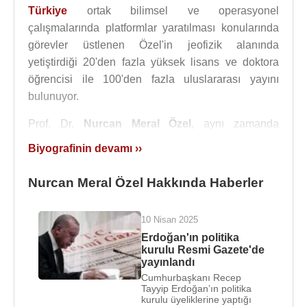
Türkiye
ortak bilimsel ve operasyonel
çalışmalarında platformlar yaratılması konularında
görevler üstlenen Özel'in jeofizik alanında
yetiştirdiği 20'den fazla yüksek lisans ve doktora
öğrencisi ile 100'den fazla uluslararası yayını
bulunuyor.
Prof. Dr.
Nurcan Meral Özel
, aynı zamanda
UNESCO
Hükümetlerarası Oşinografi Komisyonu
Biyografinin devamı ››
çatısı altında, Türkiye'de bölgesel nitelikli Doğu
Akdeniz
,
Ege Denizi
ve
Karadeniz
'e
Tsunami
Nurcan Meral Özel Hakkında Haberler
uyarı hizmeti veren KRDAE Ulusal Tsunami Uyarı
Merkezi'nin kurulmasına öncülük etti.
10 Nisan 2025
Birleşmiş Milletler
(
BM
)
Nükleer
Silahların
Erdoğan'ın politika
kurulu Resmi Gazete'de
Yasaklanması" organizasyonunda 184 devlet
yayınlandı
tarafından göreve seçilen Özel, bu doğrultuda 98
Cumhurbaşkanı Recep
ülkede konuşlanmış 4 ayrı yüksek teknolojiyi içeren
Tayyip Erdoğan’ın politika
kurulu üyeliklerine yaptığı
Uluslararası İzleme Ağı'nın 8 yıl boyunca yönetimini