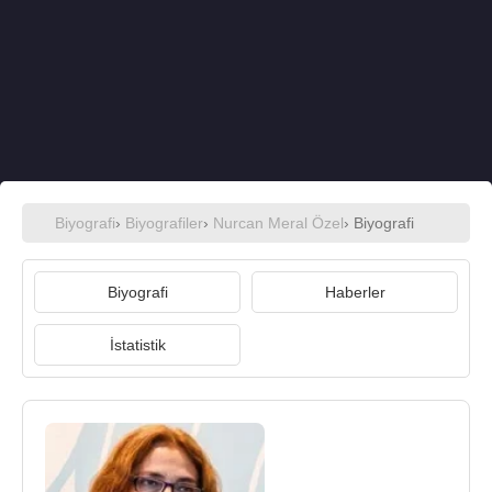
Biyografi
›
Biyografiler
›
Nurcan Meral Özel
› Biyografi
Biyografi
Haberler
İstatistik