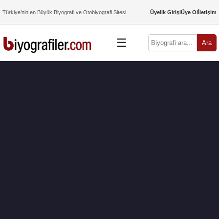
Türkiye’nin en Büyük Biyografi ve Otobiyografi Sitesi
Üyelik Girişi
Üye Ol
İletişim
☰
Ara