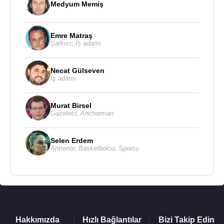
Medyum Memiş
Emre Matraş
Şarkıcı
,
İş adamı
Necat Gülseven
İş adamı
Murat Birsel
Gazeteci
,
Anchorman
Selen Erdem
Antrenör
,
Basketbolcu
,
Sporcu
Hakkımızda
Hızlı Bağlantılar
Bizi Takip Edin