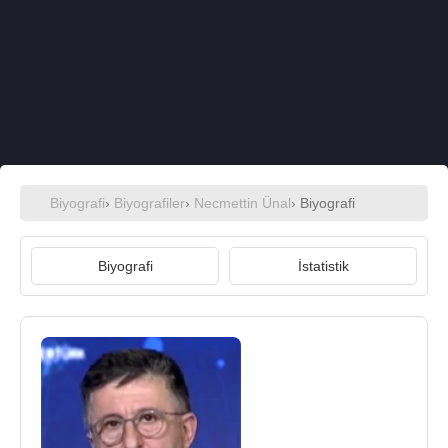
Biyografi
›
Biyografiler
›
Necmettin Ünal
› Biyografi
Biyografi
İstatistik