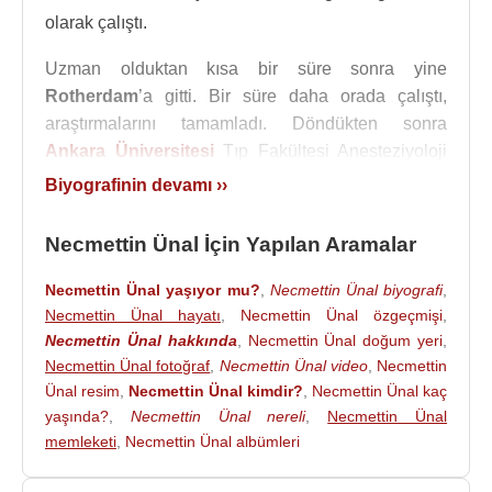
olarak çalıştı.
Uzman olduktan kısa bir süre sonra yine
Rotherdam
’a gitti. Bir süre daha orada çalıştı,
araştırmalarını tamamladı. Döndükten sonra
Ankara Üniversitesi
Tıp Fakültesi Anesteziyoloji
Kliniğinde, değişik yerlerinde çalıştı. Ama ağırlıklı
Biyografinin devamı ››
olarak reanimasyonda çalıştı. Doçentliğini aldıktan
sonra tamamen yoğun bakımda çalışmaya başladı.
Necmettin Ünal İçin Yapılan Aramalar
O gün bugündür akademik hayatı ağırlıklı olarak
yoğun bakımda geçiyor.
Necmettin Ünal yaşıyor mu?
,
Necmettin Ünal biyografi
,
Necmettin Ünal hayatı
,
Necmettin Ünal özgeçmişi
,
2003
yılında Ankara Tıp Fakültesi Anesteziyoloji ve
Necmettin Ünal hakkında
,
Necmettin Ünal doğum yeri
,
Yoğun Bakım Anabilim Dalında Profesör olarak
Necmettin Ünal fotoğraf
,
Necmettin Ünal video
,
Necmettin
çalışmaya başladı.
Ünal resim
,
Necmettin Ünal kimdir?
,
Necmettin Ünal kaç
yaşında?
,
Necmettin Ünal nereli
,
Necmettin Ünal
Avrupa Yoğun Bakım Diplomasının
Türkiye
’deki
memleketi
,
Necmettin Ünal albümleri
birkaç jüri üyesinden birisidir. Avrupa yoğun
bakımındaki, değişik yoğun bakım derneklerindeki