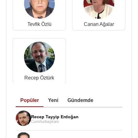
Üye Olduğu kuruluşlar
:
2014 - Turkish Intensive Care Society Başkanı
(Türk Yoğun Bakım Derneği Başkanı)
Tevfik Özlü
Canan Ağalar
Avrupa Yoğun Bakım Derneğinin konsül üyesidir.
Kaynak:Biyografiler.com
Recep Öztürk
Popüler
Yeni
Gündemde
Recep Tayyip Erdoğan
Cumhurbaşkanı