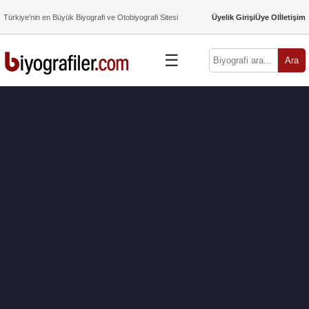
Türkiye’nin en Büyük Biyografi ve Otobiyografi Sitesi
Üyelik Girişi
Üye Ol
İletişim
☰
Ara