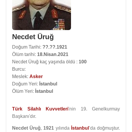
Necdet Üruğ
Doğum Tarihi:
??.??.1921
Ölüm tarihi:
18.Nisan.2021
Necdet Üruğ kaç yaşında öldü :
100
Burcu:
Meslek:
Asker
Doğum Yeri:
İstanbul
Ölüm Yeri:
İstanbul
Türk Silahlı Kuvvetleri
'nin 19. Genelkurmay
Başkanı'dır.
Necdet Üruğ
,
1921
yılında
İstanbul
’da doğmuştur.