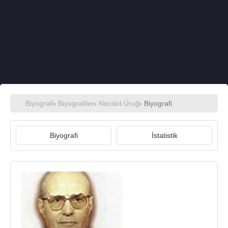
Biyografi
›
Biyografiler
›
Necdet Üruğ
› Biyografi
Biyografi
İstatistik