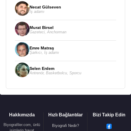
Necat Gülseven
İş adamı
Murat Birsel
Gazeteci
,
Anchorman
Emre Matraş
Şarkıcı
,
İş adamı
Selen Erdem
Antrenör
,
Basketbolcu
,
Sporcu
Hakkımızda
Hızlı Bağlantılar
Bizi Takip Edin
Biyografiler.com, ünlü
Biyografi Nedir?
isimlerin hayat