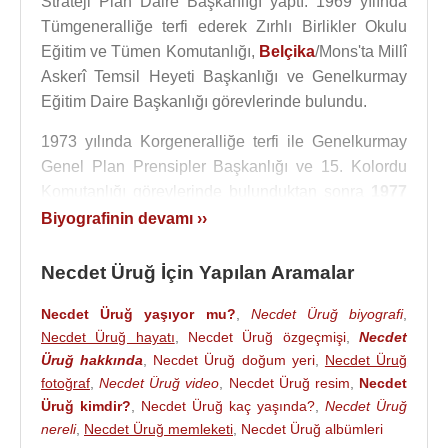
Strateji Plan Daire Başkanlığı yaptı. 1969 yılında
Tümgeneralliğe terfi ederek Zırhlı Birlikler Okulu
Eğitim ve Tümen Komutanlığı,
Belçika
/Mons'ta Millî
Askerî Temsil Heyeti Başkanlığı ve Genelkurmay
Eğitim Daire Başkanlığı görevlerinde bulundu.
1973 yılında Korgeneralliğe terfi ile Genelkurmay
Genel Plan Prensipler Başkanlığı ve 15. Kolordu
Komutanlığı görevlerinde bulunduktan sonra
1977
yılında Orgeneralliğe terfi etti.
Biyografinin devamı ››
Orgeneral rütbesi ile Yüksek Askerî Şûra Üyeliği, 1.
Necdet Üruğ İçin Yapılan Aramalar
Ordu Komutanlığı, Kara Kuvvetleri Komutan
Yardımcılığı yaptıktan sonra, Kara Kuvvetleri
Necdet Üruğ yaşıyor mu?
,
Necdet Üruğ biyografi
,
Komutan Yardımcılığı uhdesinde olmak üzere, 27
Necdet Üruğ hayatı
,
Necdet Üruğ özgeçmişi
,
Necdet
Ağustos 1981 - 15 Kasım 1982 tarihleri arasında
Üruğ hakkında
,
Necdet Üruğ doğum yeri
,
Necdet Üruğ
Devlet Başkanlığı ve Millî Güvenlik Konseyi Genel
fotoğraf
,
Necdet Üruğ video
,
Necdet Üruğ resim
,
Necdet
Sekreterliği, 15 Kasım
Üruğ kimdir?
,
Necdet Üruğ kaç yaşında?
1982
- 1 Temmuz
,
Necdet Üruğ
1983
nereli
,
Necdet Üruğ memleketi
,
Necdet Üruğ albümleri
tarihleri arasında Cumhurbaşkanlığı ve Millî