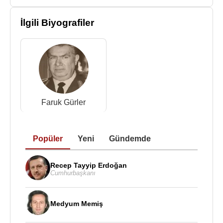
Güvenlik Konseyi Sekreterliği görevlerini, ardından
Kara Kuvvetleri Komutanlığı görevlerini yürüttü.
İlgili Biyografiler
6 Aralık
1983
tarihinde atandığı Genelkurmay
Başkanlığı görevinden 02 Temmuz
1987
tarihinde
kendi isteği ile emekli oldu.
TSK Üstün Hizmet Madalyası sahibi olan Orgeneral
Necdet Üruğ; Fatma Nejla Üruğ ile evli olup iki
Faruk Gürler
çocuk babasıdır.
Necdet Üruğ,
Türk Silahlı Kuvvetleri
'nin 15.
Genelkurmay Başkanı olan
Popüler
Yeni
Gündemde
Faruk Gürler
’in
yeğenidir.
Recep Tayyip Erdoğan
Necdet Üruğ
, 18 Nisan
2021
tarihinde
İstanbul
'da
Cumhurbaşkanı
100 yaşında öldü.
Medyum Memiş
Kaynak:Biyografiler.com