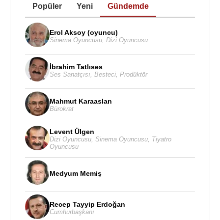
Popüler
Yeni
Gündemde
Erol Aksoy (oyuncu)
Sinema Oyuncusu
,
Dizi Oyuncusu
İbrahim Tatlıses
Ses Sanatçısı
,
Besteci
,
Prodüktör
Mahmut Karaaslan
Bürokrat
Levent Ülgen
Dizi Oyuncusu
,
Sinema Oyuncusu
,
Tiyatro
Oyuncusu
Medyum Memiş
Recep Tayyip Erdoğan
Cumhurbaşkanı