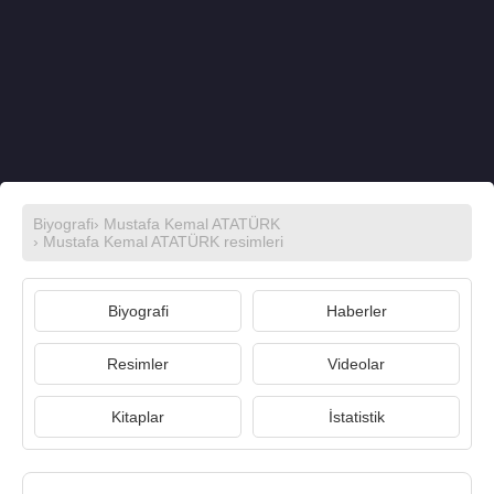
Biyografi
›
Mustafa Kemal ATATÜRK
›
Mustafa Kemal ATATÜRK resimleri
Biyografi
Haberler
Resimler
Videolar
Kitaplar
İstatistik