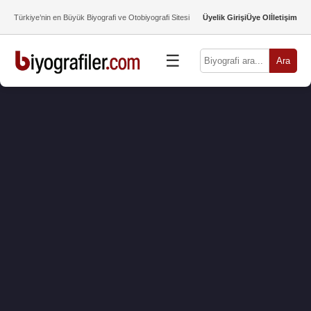
Türkiye’nin en Büyük Biyografi ve Otobiyografi Sitesi
Üyelik Girişi
Üye Ol
İletişim
☰
Ara