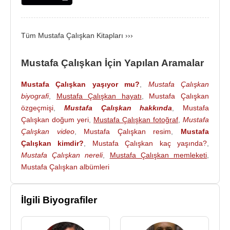
asaleten
İstanbul İl Emniyet Müdürü
oldu.
Mustafa Çalışkan,
15 Temmuz
2016 tarihinde
Tüm Mustafa Çalışkan Kitapları ›››
FETÖ
’cuların kalkıştıkları darbe teşebbüsünde
Boğaziçi Köprüsü
'nün kapatıldığını telsizden
Mustafa Çalışkan İçin Yapılan Aramalar
duyunca, iki korumasıyla bölgeye hareket etti.
İstanbul İl Emniyet Müdürü olarak Mustafa Çalışkan
Mustafa Çalışkan yaşıyor mu?
,
Mustafa Çalışkan
ve yanında bulunan iki korumasına köprüde
biyografi
,
Mustafa Çalışkan hayatı
,
Mustafa Çalışkan
bulunan darbeci askerler tarafından ateş açıldı.
özgeçmişi
,
Mustafa Çalışkan hakkında
,
Mustafa
Çalışkan doğum yeri
,
Mustafa Çalışkan fotoğraf
,
Mustafa
Çalışkan yara almadan olayı atlatırken,
Çalışkan video
,
Mustafa Çalışkan resim
,
Mustafa
korumalarından Terörle Mücadele Şube
Çalışkan kimdir?
,
Mustafa Çalışkan kaç yaşında?
,
Müdürlüğü'nde görevli
Münir Alkan
şehit oldu,
Mustafa Çalışkan nereli
,
Mustafa Çalışkan memleketi
,
diğer polis memuru
Mehmet Önay
ise yaralandı.
Mustafa Çalışkan albümleri
Yara almadan kurtulan Çalışkan, daha sonra
yapılan tüm operasyonları koordine etti.
İlgili Biyografiler
Mustafa Çalışkan
, 16 Haziran
2020
tarihinde
Emniyet Genel Müdür Yardımcılığı görevine atandı.