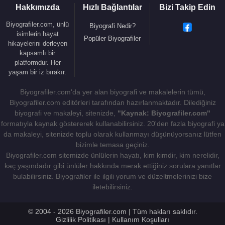
Hakkımızda
Hızlı Bağlantılar
Bizi Takip Edin
Biyografiler.com, ünlü
Biyografi Nedir?
isimlerin hayat
Popüler Biyografiler
hikayelerini derleyen
kapsamlı bir
platformdur. Her
yaşam bir iz bırakır.
Biyografiler.com'da yer alan biyografi ve makalelerin tümü,
Biyografiler.com editörleri tarafından hazırlanmaktadır. Dilediğiniz
biyografi ve makaleyi, sitenizde,
"Kaynak: Biyografiler.com"
formatıyla kaynak göstererek kullanabilirsiniz. 20'den fazla biyografi ya
da makaleyi, sitenizde toplu olarak kullanmayı düşünüyorsanız lütfen
bizimle temasa geçiniz.
Biyografiler.com sitemizde ünlülerin hayatı, kim kimdir, kim nerelidir,
kaç yaşındadır gibi ünlüler hakkında merak ettiğiniz sorulara yanıtlar
bulabilirsiniz. Biyografiler ile ilgili yorum ve düzeltmelerinizi bize
iletebilirsiniz.
© 2004 - 2026 Biyografiler.com | Tüm hakları saklıdır.
Gizlilik Politikası
|
Kullanım Koşulları