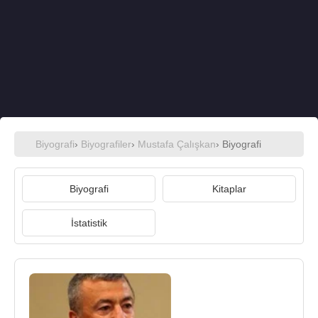
Biyografi
›
Biyografiler
›
Mustafa Çalışkan
› Biyografi
Biyografi
Kitaplar
İstatistik