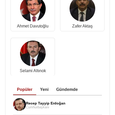
Yerine
Zafer Aktaş
getirildi.
Kaynak:Biyografiler.com
Ahmet Davutoğlu
Zafer Aktaş
Selami Altınok
Popüler
Yeni
Gündemde
Recep Tayyip Erdoğan
Cumhurbaşkanı