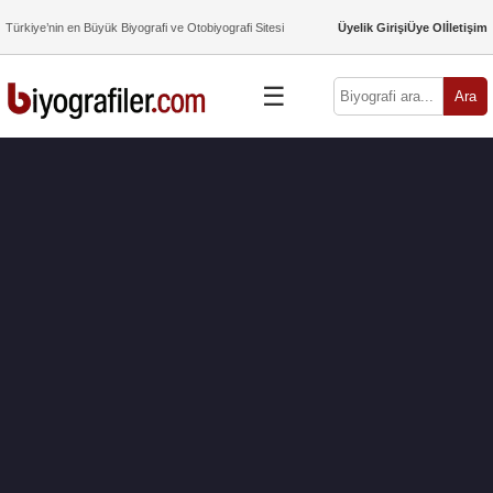
Türkiye’nin en Büyük Biyografi ve Otobiyografi Sitesi
Üyelik Girişi
Üye Ol
İletişim
☰
Ara