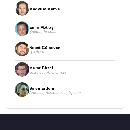
Medyum Memiş
Emre Matraş
Şarkıcı
,
İş adamı
Necat Gülseven
İş adamı
Murat Birsel
Gazeteci
,
Anchorman
Selen Erdem
Antrenör
,
Basketbolcu
,
Sporcu