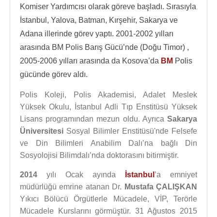
Komiser Yardımcısı olarak göreve başladı. Sırasıyla
İstanbul, Yalova, Batman, Kırşehir, Sakarya ve
Adana illerinde görev yaptı. 2001-2002 yılları
arasında BM Polis Barış Gücü’nde (Doğu Timor) ,
2005-2006 yılları arasında da Kosova’da
BM
Polis
gücünde görev aldı.
Polis Koleji, Polis Akademisi, Adalet Meslek
Yüksek Okulu, İstanbul Adli Tıp Enstitüsü Yüksek
Lisans programından mezun oldu. Ayrıca
Sakarya
Üniversitesi
Sosyal Bilimler Enstitüsü'nde Felsefe
ve Din Bilimleri Anabilim Dalı’na bağlı Din
Sosyolojisi Bilimdalı’nda doktorasını bitirmiştir.
2014
yılı Ocak ayında
İstanbul
’a emniyet
müdürlüğü emrine atanan Dr.
Mustafa ÇALIŞKAN
Yıkıcı Bölücü Örgütlerle Mücadele, VİP, Terörle
Mücadele Kurslarını görmüştür. 31 Ağustos 2015