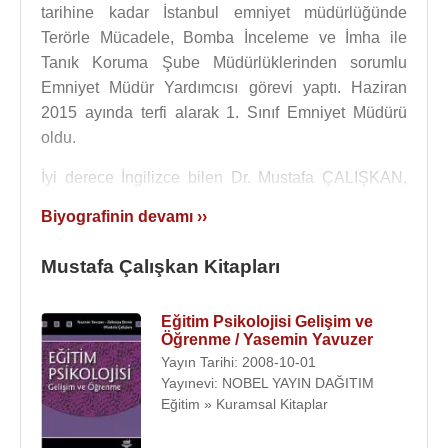
tarihine kadar İstanbul emniyet müdürlüğünde
Terörle Mücadele, Bomba İnceleme ve İmha ile
Tanık Koruma Şube Müdürlüklerinden sorumlu
Emniyet Müdür Yardımcısı görevi yaptı. Haziran
2015 ayında terfi alarak 1. Sınıf Emniyet Müdürü
oldu.
İyi derece İngilizce bilen Dr. Mustafa ÇALIŞKAN,
evli ve 2 çocuk babasıdır.
Biyografinin devamı ››
İstanbul İl Emniyet Müdürü olan
Selami Altınok
’un
Mustafa Çalışkan Kitapları
28 Ağustos
2015
tarihinde Başbakan
Ahmet
Davutoğlu
tarafından erken seçim hükümetinde
içişleri bakanı olarak atanması nedeniyle İstanbul İl
Eğitim Psikolojisi Gelişim ve
Öğrenme / Yasemin Yavuzer
Emniyet Müdürlüğü koltuğu boşalmıştı.
Mustafa
Yayın Tarihi: 2008-10-01
Çalışkan
,
31 Ağustos
2015 tarihinde vekaleten
Yayınevi: NOBEL YAYIN DAĞITIM
İçişleri Bakanı görevine getirilen
Selami Altınok
’tan
Eğitim » Kuramsal Kitaplar
boşalan makama İstanbul İl Emniyet Müdürü olarak
atandı. Hemen ardından
2 Eylül
2015 tarihinde