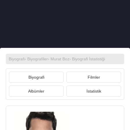
Biyografi
›
Biyografiler
›
Murat Boz
› Biyografi İstatistiği
Biyografi
Filmler
Albümler
İstatistik