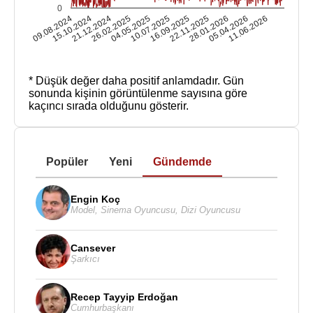
0
09.08.2024
15.10.2024
21.12.2024
26.02.2025
04.05.2025
10.07.2025
16.09.2025
22.11.2025
28.01.2026
05.04.2026
11.06.2026
* Düşük değer daha positif anlamdadır.
Gün
sonunda kişinin görüntülenme sayısına göre
kaçıncı sırada olduğunu gösterir.
Popüler
Yeni
Gündemde
Engin Koç
Model
,
Sinema Oyuncusu
,
Dizi Oyuncusu
Cansever
Şarkıcı
Recep Tayyip Erdoğan
Cumhurbaşkanı