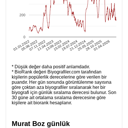
200
0
13.09.2023
11.04.2023
07.11.2022
05.06.2022
01.01.2022
01.04.2026
28.10.2025
25.05.2025
21.12.2024
19.07.2024
15.02.2024
* Düşük değer daha positif anlamdadır.
* BioRank değeri Biyografiler.com tarafından
kişilerin popülerlik derecelerine göre verilen bir
puandır. Her gün sonunda görüntülenme sayısına
göre çoktan aza biyografiler sıralanarak her bir
biyografi için günlük sıralama derecesi bulunur. Son
30 güne ait ortalama sıralama derecesine göre
kişilere ait biorank hesaplanır.
Murat Boz günlük