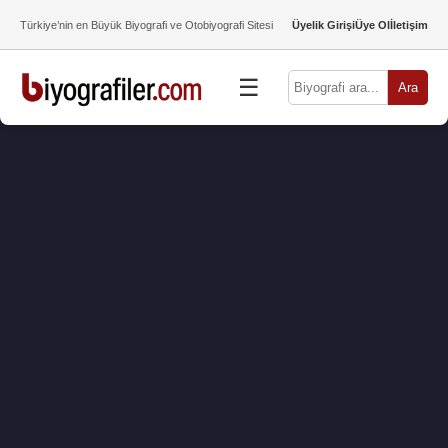
Türkiye’nin en Büyük Biyografi ve Otobiyografi Sitesi
Üyelik Girişi
Üye Ol
İletişim
☰
Ara