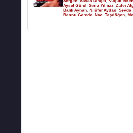
Sergen
,
Savaş Dinçel
,
Küçük İske
Aysel Gürel
,
Serra Yılmaz
,
Zafer Al
Balık Ayhan
,
Nilüfer Aydan
,
Sevda 
Bennu Gerede
,
Naci Taşdöğen
,
Me