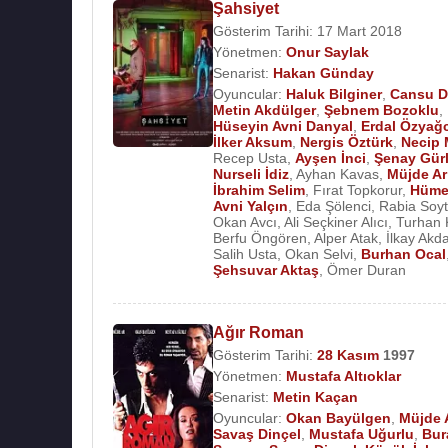
Şahsiyet
Gösterim Tarihi: 17 Mart 2018
Yönetmen:
Onur Saylak
Senarist:
Hakan Günday
Oyuncular:
Haluk Bilginer
,
Cansu D
Metin Akdülger
,
Şebnem Bozoklu
,
Hüseyin Avni Danyal
,
Erdal Özyağc
İlker Aksum
,
Nergis Öztürk
,
Necip 
Recep Usta
,
Ayşen İnci
,
Şenay Gürl
Nurseli İdiz
,
Ayhan Kavas
,
Müjde Ar
İbrahim Selim
,
Fırat Topkorur
,
Hüme
Avni Yalçın
,
Eda Şölenci
,
Rabia Soyt
Okan Avcı
,
Ali Seçkiner Alıcı
,
Turhan 
Berfu Öngören
,
Alper Atak
,
İlkay Akda
Salih Usta
,
Okan Selvi
,
Burhan Ocal
Şehsuvar Aktaş
,
Ömer Duran
Ağır Roman
Gösterim Tarihi:
28 Kasım
1997
Yönetmen:
Mustafa Altıoklar
Senarist:
Metin Kaçan
Oyuncular:
Okan Bayülgen
,
Müjde 
Savaş Dinçel
,
Mustafa Uğurlu
,
Bur