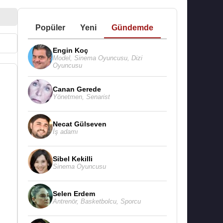
Popüler
Yeni
Gündemde
Engin Koç
Model
,
Sinema Oyuncusu
,
Dizi
Oyuncusu
Canan Gerede
Yönetmen
,
Senarist
Necat Gülseven
İş adamı
Sibel Kekilli
Sinema Oyuncusu
Selen Erdem
Antrenör
,
Basketbolcu
,
Sporcu