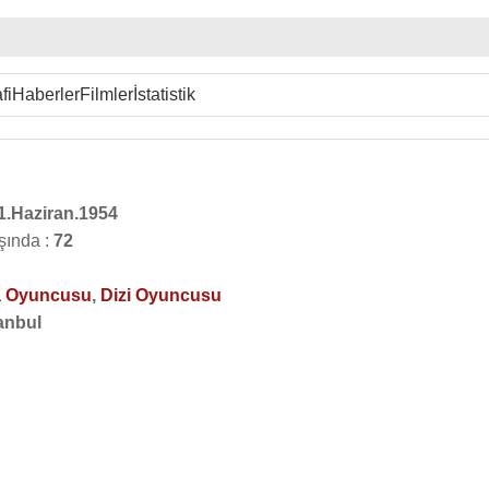
fi
Haberler
Filmler
İstatistik
1.Haziran.1954
şında :
72
 Oyuncusu
,
Dizi Oyuncusu
anbul