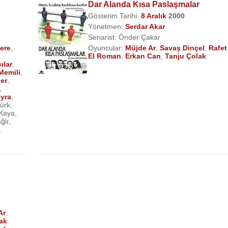
Dar Alanda Kısa Paslaşmalar
Gösterim Tarihi:
8 Aralık
2000
Yönetmen:
Serdar Akar
Senarist:
Önder Çakar
ere
,
Oyuncular:
Müjde Ar
,
Savaş Dinçel
,
Rafet
El Roman
,
Erkan Can
,
Tanju Çolak
ılar
,
Memili
,
er
,
,
yra
,
ürk
,
Kaya
,
ğlı
,
,
Ar
,
ak