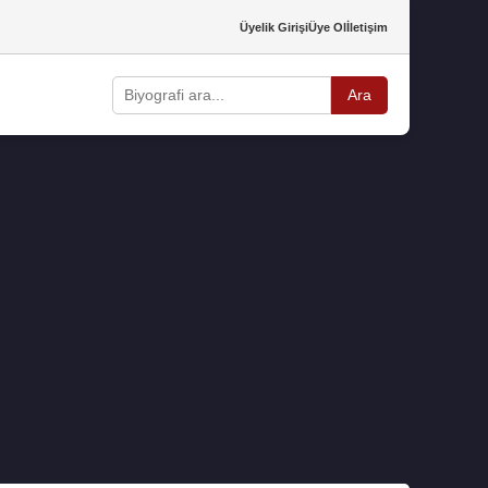
Üyelik Girişi
Üye Ol
İletişim
Ara