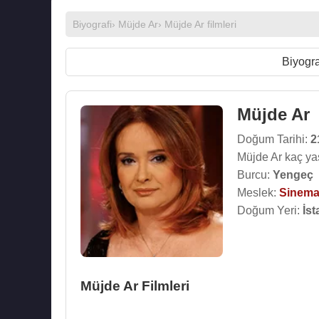
Biyografi
›
Müjde Ar
›
Müjde Ar filmleri
Biyogra
Müjde Ar
Doğum Tarihi:
2
Müjde Ar kaç ya
Burcu:
Yengeç
Meslek:
Sinema
Doğum Yeri:
İst
Müjde Ar Filmleri