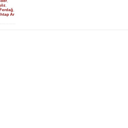
nder
,
göz
,
Ferdağ
,
htap Ar