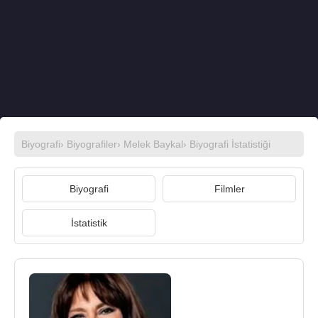
Biyografi
›
Biyografiler
›
Melek Baykal
› Biyografi İstatistiği
Biyografi
Filmler
İstatistik