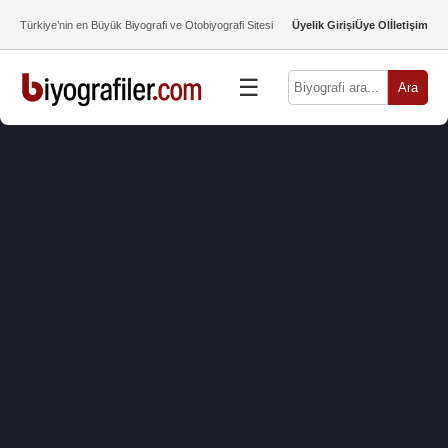
Türkiye’nin en Büyük Biyografi ve Otobiyografi Sitesi
Üyelik Girişi
Üye Ol
İletişim
☰
Ara