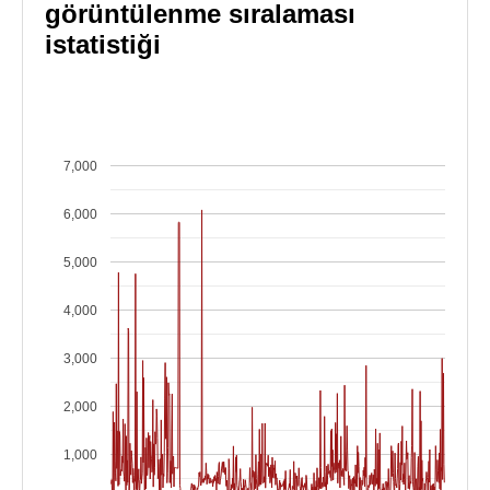
görüntülenme sıralaması
istatistiği
7,000
6,000
5,000
4,000
3,000
2,000
1,000