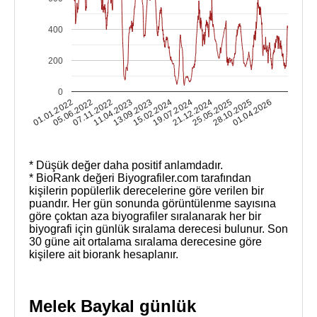
400
200
0
25.05.2025
28.10.2025
01.01.2022
01.04.2026
05.06.2022
07.11.2022
11.04.2023
13.09.2023
15.02.2024
19.07.2024
21.12.2024
* Düşük değer daha positif anlamdadır.
* BioRank değeri Biyografiler.com tarafından
kişilerin popülerlik derecelerine göre verilen bir
puandır. Her gün sonunda görüntülenme sayısına
göre çoktan aza biyografiler sıralanarak her bir
biyografi için günlük sıralama derecesi bulunur. Son
30 güne ait ortalama sıralama derecesine göre
kişilere ait biorank hesaplanır.
Melek Baykal günlük