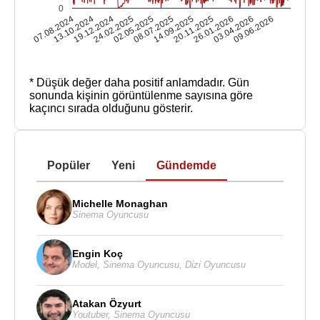
0
07.08.2024
13.10.2024
19.12.2024
24.02.2025
02.05.2025
08.07.2025
14.09.2025
20.11.2025
26.01.2026
03.04.2026
09.06.2026
* Düşük değer daha positif anlamdadır.
Gün
sonunda kişinin görüntülenme sayısına göre
kaçıncı sırada olduğunu gösterir.
Popüler
Yeni
Gündemde
Michelle Monaghan
Sinema Oyuncusu
Engin Koç
Model
,
Sinema Oyuncusu
,
Dizi Oyuncusu
Atakan Özyurt
Youtuber
,
Sinema Oyuncusu