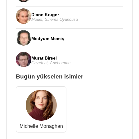
Diane Kruger
Model
,
Sinema Oyuncusu
Medyum Memiş
Murat Birsel
Gazeteci
,
Anchorman
Bugün yükselen isimler
Michelle Monaghan