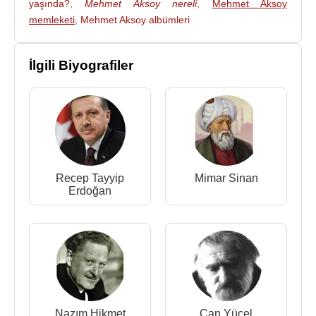
yaşında?
,
Mehmet Aksoy nereli
,
Mehmet Aksoy
çeşitli eyaletlere gezdikten sonra son olarak
memleketi
,
Mehmet Aksoy albümleri
Potsdam'a dikilmiştir.
1989 yılında
Türkiye
’ye döndü ve II. Uluslararası
İlgili Biyografiler
İstanbul Bienaline
Aya İrini
’deki “Şahmeran
Masalları” adlı proje ile katıldı.
1990 yılında III. Asya-Avrupa Bienaline katıldı. 1990
yılında“Ayrılık” adlı heykeli İstanbul Bebek Türk
Merchant Bank’ın önüne dikildi. Ankara ve
İstanbul’da sergiler açtı. Heykellerinde Anadolu
Recep Tayyip
Mimar Sinan
kültürüne, mitoloji ve tarihine dair konuları ele aldı.
Erdoğan
1990’lı yıllardan itibaren Türkiye’nin çeşitli
alanlarında Aksoy’un eserleri yer almaya başladı.
1994
yılında
Ankara
’da “Periler Ülkesinde” adlı
heykeli Ankara Büyükşehir Belediye Başkanı
Melih
Gökçek
'in
"Böyle sanatın içine tükürürüm"
diyerek kaldırtıldı. Heykel daha sonra mahkemelik
Nazım Hikmet
Can Yücel