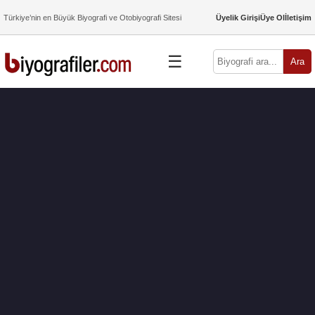
Türkiye’nin en Büyük Biyografi ve Otobiyografi Sitesi
Üyelik Girişi
Üye Ol
İletişim
☰
Ara