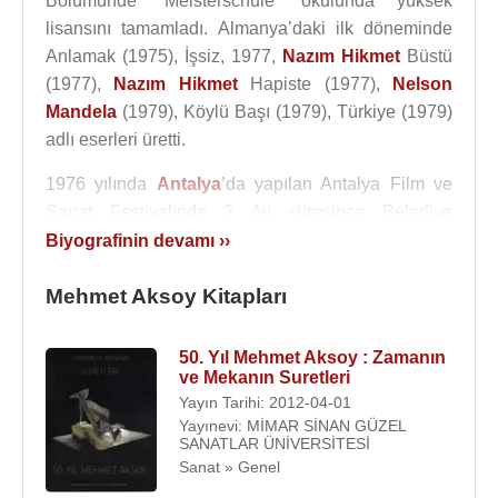
Bölümünde “Meisterschule” okulunda yüksek
lisansını tamamladı. Almanya’daki ilk döneminde
Anlamak (1975), İşsiz, 1977,
Nazım Hikmet
Büstü
(1977),
Nazım Hikmet
Hapiste (1977),
Nelson
Mandela
(1979), Köylü Başı (1979), Türkiye (1979)
adlı eserleri üretti.
1976 yılında
Antalya
’da yapılan Antalya Film ve
Sanat Festivalinde 2 Ay süresince Belediye
meydanında kamuya açık heykel çalışması yaptı.
Biyografinin devamı ››
1978 yılında Türkiye'ye döndükten sonra
1980
Mehmet Aksoy Kitapları
yılına kadar İstanbul Devlet Güzel Sanatlar
Akademisi’nde öğretim üyesi olarak görev yaptı.
12
50. Yıl Mehmet Aksoy : Zamanın
Eylül 1980
darbesinden sonra
İstanbul
’dan ayrılıp
ve Mekanın Suretleri
Almanya
’da
Berlin
’e yerleşti. Kreuzberg’de bir
Yayın Tarihi: 2012-04-01
atölye açtı. 1989 yılına kadar Berlin’de serbest
Yayınevi: MİMAR SİNAN GÜZEL
SANATLAR ÜNİVERSİTESİ
sanatçı olarak çalıştı. Türk Toplumcular Ocağı
Sanat » Genel
yerine kurulan Türk Merkezi’nin başkanlığını yaptı.