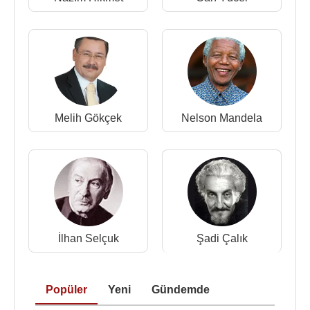
olmuş,
Mehmet Aksoy
’un açtığı dava ancak 2005
yılında sonuçlanmıştır. Aksoy'un açtığı davayı
2002'de sonuçlandıran Ankara 3. Hukuk
Mahkemesi heykelin yeniden yerine konmasına
karar vermişti. Gökçek'in avukatları Ankara 3. Asliye
Hukuk Mahkemesi'nin kararını temyiz ederek
Yargıtay'a başvurmuştu. Yargıtay heykelin yeniden
Melih Gökçek
Nelson Mandela
yerine konulmasına karar verdi. Yargıtay ayrıca
Ankara Büyükşehir Belediye Başkanı
Melih
Gökçek
'i de heykel için söylediği "Ben böyle
sanatın içine tükürürüm" sözü ve kaldırılan heykelin
zarar görmesi nedeniyle 250 milyon lira manevi 1
milyon lira da maddi tazminat ödemeye mahkum
etti.
İlhan Selçuk
Şadi Çalık
2001
yılında Datça’da
Can Yücel
mezar Heykeli
yapıldı. 2005 – 2008 yılları arasında
Kars
Kalesi
Popüler
Yeni
Gündemde
karşısındaki tepeye 24,5 metre yüksekliğinde