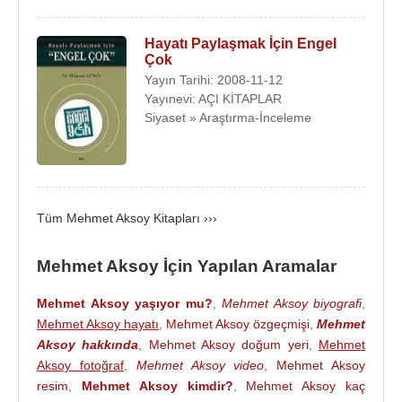
1982 – 1986 yılları arasında Kranoldplatz Berlin’e
“Buluttan Sevgililer” adlı heykeli yaptı. 1984 – 1987
Hayatı Paylaşmak İçin Engel
yılları arasında “Berlin Schlesischestor‘a “İş
Çok
Göçü”adlı heykel ansamblesini yaptı. 1986 – 1988
Yayın Tarihi: 2008-11-12
yılları arasında Berlin’de ”Cemal’in rüyası” isimli taş
Yayınevi: AÇI KİTAPLAR
Siyaset » Araştırma-İnceleme
heykeli bitirdi “Stedhaus Böcklepark” gençler yurdu
binası önüne dikti.
1987 yılında mermerden yaptığı Ayrılık heykelinde
Almanya’daki Türklerin ve diğer yabancıların
Tüm Mehmet Aksoy Kitapları ›››
çıkarılan zorluklar nedeniyle çocuklarını ülkeye
getirmede yaşadıkları sıkıntıyı, çocuğun ailesinden
Mehmet Aksoy İçin Yapılan Aramalar
koparılışını soyut bir dille anlattı.
1989 yılında
Bonn
şehrine dikilecek Asker Kaçağı
Mehmet Aksoy yaşıyor mu?
,
Mehmet Aksoy biyografi
,
Mehmet Aksoy hayatı
,
Mehmet Aksoy özgeçmişi
,
Mehmet
heykeli için açılan yarışmayı kazandı. Alman
Aksoy hakkında
,
Mehmet Aksoy doğum yeri
,
Mehmet
askerini küçük düşürdüğüne dair açılan dava
Aksoy fotoğraf
,
Mehmet Aksoy video
,
Mehmet Aksoy
sonucu meydana dikilmesine izin verilmeyen
resim
,
Mehmet Aksoy kimdir?
,
Mehmet Aksoy kaç
heykel, uzun süre Almanya gündeminde kalmış,