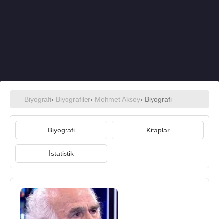
Biyografi
›
Biyografiler
›
Mehmet Aksoy
› Biyografi
Biyografi
Kitaplar
İstatistik