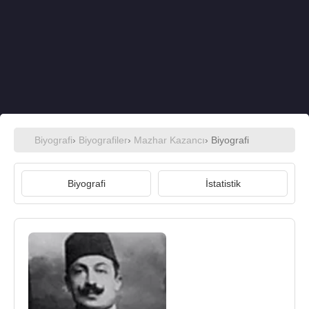
Biyografi
›
Biyografiler
›
Mazhar Kazancı
› Biyografi
Biyografi
İstatistik