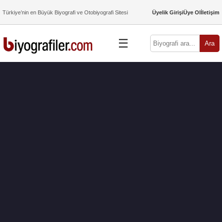
Türkiye’nin en Büyük Biyografi ve Otobiyografi Sitesi
Üyelik Girişi
Üye Ol
İletişim
☰
Ara