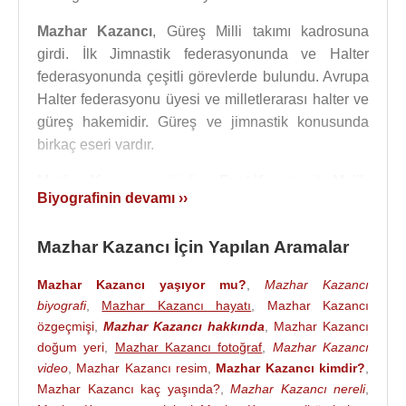
Mazhar Kazancı
, Güreş Milli takımı kadrosuna
girdi. İlk Jimnastik federasyonunda ve Halter
federasyonunda çeşitli görevlerde bulundu. Avrupa
Halter federasyonu üyesi ve milletlerarası halter ve
güreş hakemidir. Güreş ve jimnastik konusunda
birkaç eseri vardır.
Mazhar Kazancı
, evli idi ve
Esat Kazancı
ile
Melih
Biyografinin devamı ››
Kazancı
adlarında iki oğlu vardı.
Mazhar Kazancı
1957
yılında
İstanbul
'da 81
Mazhar Kazancı İçin Yapılan Aramalar
yaşında öldü. Oğlu
Esat Kazancı
da babası gibi
sporla ilgilendi.
Mazhar Kazancı yaşıyor mu?
,
Mazhar Kazancı
biyografi
,
Mazhar Kazancı hayatı
,
Mazhar Kazancı
Beşiktaş spor kulübü
nün kuruluşu:
özgeçmişi
,
Mazhar Kazancı hakkında
,
Mazhar Kazancı
1902 sonbaharında Beşiktaş Serencebey
doğum yeri
,
Mazhar Kazancı fotoğraf
,
Mazhar Kazancı
Mahallesi'nde, o zamanın Medine Muhafızı olan
video
,
Mazhar Kazancı resim
,
Mazhar Kazancı kimdir?
,
Osman Paşa'nın konağının bahçesinde, 22 kişilik
Mazhar Kazancı kaç yaşında?
,
Mazhar Kazancı nereli
,