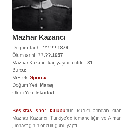
Mazhar Kazancı
Doğum Tarihi:
??.??.1876
Ölüm tarihi:
??.??.1957
Mazhar Kazancı kaç yaşında öldü :
81
Burcu:
Meslek:
Sporcu
Doğum Yeri:
Maraş
Ölüm Yeri:
İstanbul
Beşiktaş spor kulübü
nün kurucularından olan
Mazhar Kazancı, Türkiye'de idmancılığın ve Alman
jimnastiğinin öncülüğünü yaptı.