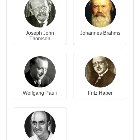
John Thomson
ile çalışmak üzere kısa süreliğine
İngiltere
'de Cambridge’e gitti.
Breslau’ya döndüğü 1908-1909 yılları arasında
Joseph John
Johannes Brahms
Otto Lummer
ve
Ernst Pringsheim
ile birlikte
Thomson
görelilik teorisi üzerine çalıştılar. Bu süre zarfında
Göttingen Üniversitesi
’nde fizik doçentliğine
atandı.
1914
’te
Max Planck
’ın çağrısı üzerine
Berlin Üniversitesi
’nde ders vermeye başlayan
Max Born
’un bu görevi
I. Dünya Savaşı
sebebiyle
çok kısa sürmüş olsa da
Albert Einstein
ile
Max
Born
arasında ömür boyu süren bir dostluğun
Wolfgang Pauli
Fritz Haber
kurulmasını sağladı.
Max Born, 1912'de ilk defa
ABD
'ye gitti. Ertesi yıl,
1913
yılında Göttingen'den bir hukuk felsefesi
profesörünün kızı olan Hedwig Ehrenberg ile
evlendi. Ölene kadar evli kaldı. Irene Born,