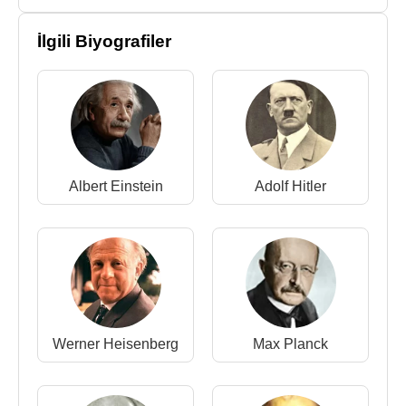
Max Born,
1904
yılında
Göttingen Üniversitesi
’ne
İlgili Biyografiler
girdi. Öğreniminin ikinci aşamasında ağırlıklı olarak
matematik okudu. Bu sırada tanışmış olduğu
dönemin parlak matematikçilerinin (
Felix Klein
,
David Hilbert
,
Hermann Minkowski
,
Carl David
Tolmé Runge
) Born’un matematik bilgi ve
becerisine büyük katkıları oldu. Aynı zamanda
Karl
Albert Einstein
Adolf Hitler
Schwarzschild
’den astronomi,
Woldemar
Voigt
’den fizik eğitimi aldı.
1905
yılında,
Hermann
Minkowski
ile özel görelilik üzerine araştırmalar
yaptı ve daha sonra Thomson atom modeli üzerine
habilitasyon tezi yazdı.
“Elastik Çizgilerin Kararlığı” adını taşıyan
çalışmasıyla Göttingen Felsefe Fakültesi Ödülü‘ne
Werner Heisenberg
Max Planck
layık görüldü. Aynı çalışma ile 1907 yılında
Göttingen Üniversitesi
’nden doktor unvanıyla
mezun olduktan sonra
Joseph Larmor
ve
Joseph