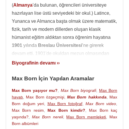
(
Almanya
’da bulunan, öğrencileri üniversiteye
hazırlayan lise üstü seviyedeki bir okul.) Latince,
Yunanca ve Almanca başta olmak üzere matematik,
fizik, tarih ve modern dillerden oluşan klasik
hümanist eğitim aldıktan sonra öğrenim hayatına
1901
yılında
Breslau Üniversitesi
’ne girerek
devam etti. 1901'de okuldan mezun olmasından
kısa bir süre önce babası öldü.
1902
yılında
Biyografinin devamı ››
Heidelberg Üniversitesi
nde,
1903
yılında
Zurich
Üniversitesi
’ne gitti. ve
1904
yılında
Göttingen
Max Born İçin Yapılan Aramalar
üniversitesi
ne devam etti. Daha sonra
Max Born yaşıyor mu?
,
Max Born biyografi
,
Max Born
çalışmalarında etkili olacak matris hesabı ile
hayatı
,
Max Born özgeçmişi
,
Max Born hakkında
,
Max
Breslau’da tanıştı. İleri düzey matematikle tanışması
Born doğum yeri
,
Max Born fotoğraf
,
Max Born video
,
ise
Zürich Üniversitesi
’nde
Adolf Hurwitz
’ten
Max Born resim
,
Max Born kimdir?
,
Max Born kaç
yaşında?
,
Max Born nereli
,
Max Born memleketi
,
Max
aldığı eliptik fonksiyonlar dersi sayesinde
Born albümleri
gerçekleşti.