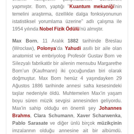
yapmıştır. Born, yaptığı "
Kuantum mekaniği
'nin
temelini araştırma, özellikle dalga fonksiyonunun
istatistiksel yorumlama üzerine" adlı çalışma ile
1954 yılında
Nobel Fizik Ödülü
'nü almıştır.
Max Born
, 11 Aralık
1882
tarihinde Breslau
(Wrocław),
Polonya
’da
Yahudi
asıllı bir aile olan
anatomist ve embriyolog Profesör Gustav Born ve
Silezyalı fabrikatör bir ailenin mensubu Margarethe
Born’un (Kaufmann) iki çocuğundan biri olarak
doğmuştur. Max Born henüz 4 yaşındayken 29
Ağustos 1886 tarihinde annesi safra kesesindeki
taşlar nedeniyle öldü. Muhtemelen Max'in yaşam
boyu süren müzik sevgisi annesinden geliyordu.
Max'in sahip olduğu en önemli şey
Johannes
Brahms
,
Clara Schumann
,
Xaver Scharwenka
,
Pablo Sarasate
ve diğer ünlü birçok
müzikçinin
imzalarının olduğu annesine ait bir albümdü.