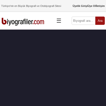
Türkiye’nin en Büyük Biyografi ve Otobiyografi Sitesi
Üyelik Girişi
Üye Ol
İletişim
☰
Ara