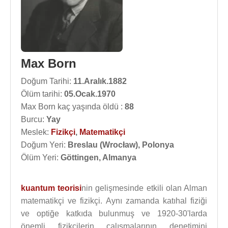
Max Born
Doğum Tarihi:
11.Aralık.1882
Ölüm tarihi:
05.Ocak.1970
Max Born kaç yaşında öldü :
88
Burcu:
Yay
Meslek:
Fizikçi
,
Matematikçi
Doğum Yeri:
Breslau (Wrocław), Polonya
Ölüm Yeri:
Göttingen, Almanya
kuantum teorisi
nin gelişmesinde etkili olan Alman
matematikçi ve fizikçi. Aynı zamanda katıhal fiziği
ve optiğe katkıda bulunmuş ve 1920-30'larda
önemli fizikçilerin çalışmalarının denetimini