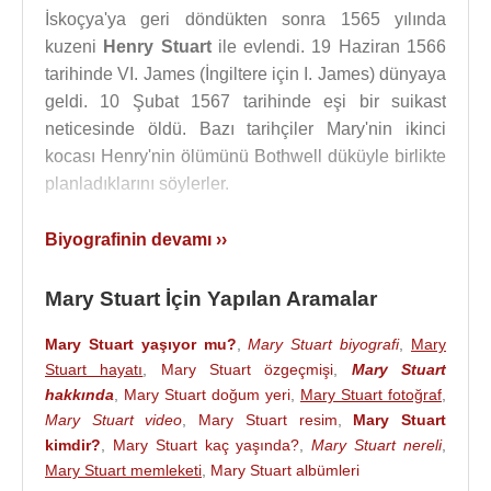
İskoçya'ya geri döndükten sonra 1565 yılında
kuzeni
Henry Stuart
ile evlendi. 19 Haziran 1566
tarihinde VI. James (İngiltere için I. James) dünyaya
geldi. 10 Şubat 1567 tarihinde eşi bir suikast
neticesinde öldü. Bazı tarihçiler Mary'nin ikinci
kocası Henry'nin ölümünü Bothwell düküyle birlikte
planladıklarını söylerler.
Eşinin ölümünden 3 sonra da 1567 yılında Bothwell
Biyografinin devamı ››
Dükü Dük James Hepburn ile evlendi. Bu sefer
İskoç soyluları bu evliliğe karşı çıktı. Dük James
Mary Stuart İçin Yapılan Aramalar
isyan karşısında ülkeyi terk etti ve
Norveç
’e gitti.
İskoç soyluları Mary'i tahttan indirdi. Tahta Mary'nin
Mary Stuart yaşıyor mu?
,
Mary Stuart biyografi
,
Mary
Lord Darnley'den olan oğlu VI. James geçti.
Stuart hayatı
,
Mary Stuart özgeçmişi
,
Mary Stuart
hakkında
,
Mary Stuart doğum yeri
,
Mary Stuart fotoğraf
,
Mary Stuart, bu olaydan sonra İskoçya’da yaklaşık
Mary Stuart video
,
Mary Stuart resim
,
Mary Stuart
bir yıl Loch Leven Adası'nda tutsak kaldı. 1568'de
kimdir?
,
Mary Stuart kaç yaşında?
,
Mary Stuart nereli
,
hapishaneden kaçtı ve altı bin adam toplayıp tahtı
Mary Stuart memleketi
,
Mary Stuart albümleri
ele geçirmek için harekete geçti ama isyan