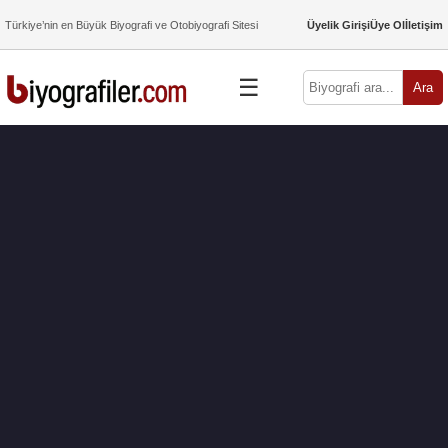
Türkiye’nin en Büyük Biyografi ve Otobiyografi Sitesi
Üyelik Girişi
Üye Ol
İletişim
☰
Ara