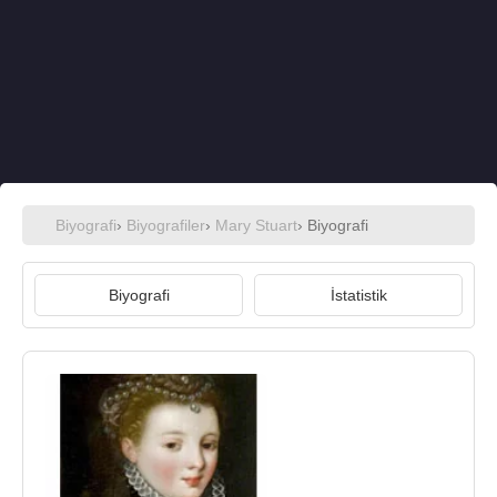
Biyografi
›
Biyografiler
›
Mary Stuart
› Biyografi
Biyografi
İstatistik