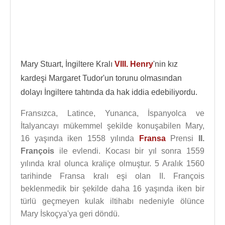
Mary Stuart, İngiltere Kralı
VIII. Henry
'nin kız
kardeşi Margaret Tudor'un torunu olmasından
dolayı İngiltere tahtında da hak iddia edebiliyordu.
Fransızca, Latince, Yunanca, İspanyolca ve
İtalyancayı mükemmel şekilde konuşabilen Mary,
16 yaşında iken 1558 yılında
Fransa
Prensi
II.
François
ile evlendi. Kocası bir yıl sonra 1559
yılında kral olunca kraliçe olmuştur. 5 Aralık 1560
tarihinde Fransa kralı eşi olan II. François
beklenmedik bir şekilde daha 16 yaşında iken bir
türlü geçmeyen kulak iltihabı nedeniyle ölünce
Mary İskoçya'ya geri döndü.