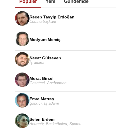
Popüler
Yeni
Gündemde
Mary, 19 yıl tutsak kaldı. En sonunda
I. Elizabeth
'e
yapılan başarısız suikast girişiminden sonra yani
tarihe Babington komplosu olarak geçen olaydan
Recep Tayyip Erdoğan
Cumhurbaşkanı
sonra Mary 25 Ekim
1586
tarihinde idama mahkûm
oldu ve 8 Şubat
1587
tarihinde idam edildi.
Medyum Memiş
14 Aralık 1542-24 Temmuz 1567 tarihleri arasında
İskoçya kraliçesi idi. 1558-1560 yılları arasında
Fransa Kralı II. François ile evlenerek Fransa
Necat Gülseven
İş adamı
Kraliçesi oldu. 1587 tarihinde
I. Elizabeth
döneminde vatana ihanetten suçlandı ve idam
Murat Birsel
edildi. Mary Fotheringay Şatosu'nda idam edildi ve
Gazeteci
,
Anchorman
Peterborough Katedrali'ne gömüldü. 1612'de
mezarı Westminster Abbey'e taşındı.
Emre Matraş
Şarkıcı
,
İş adamı
Evlilikleri
:
1.eşi: 1558 yılında Fransa Prensi II. François ile
Selen Erdem
evlendi. 5 Aralık 1560 tarihinde bir türlü geçmeyen
Antrenör
,
Basketbolcu
,
Sporcu
kulak iltihabı nedeniyle eşi öldü.