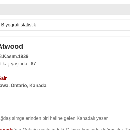
Biyografi
İstatistik
 Atwood
8.Kasım.1939
 kaç yaşında :
87
Şair
tawa, Ontario, Kanada
çağdaş simgelerinden biri haline gelen Kanadalı yazar
anada
’nın Ontario eyaletindeki Ottawa kentinde doğmuştur. T