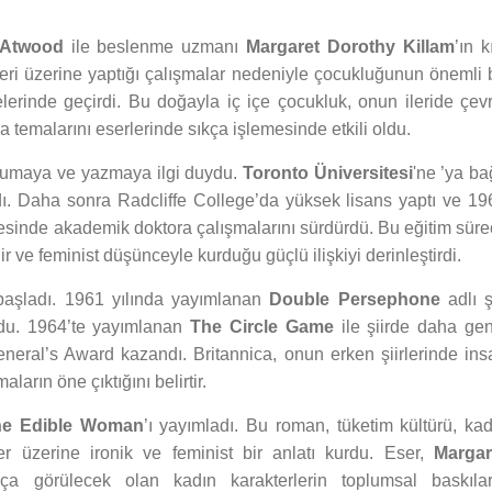
 Atwood
ile beslenme uzmanı
Margaret Dorothy Killam
’ın k
ri üzerine yaptığı çalışmalar nedeniyle çocukluğunun önemli b
erinde geçirdi. Bu doğayla iç içe çocukluk, onun ileride çevr
ma temalarını eserlerinde sıkça işlemesinde etkili oldu.
okumaya ve yazmaya ilgi duydu.
Toronto Üniversitesi
'ne ’ya ba
aldı. Daha sonra Radcliffe College’da yüksek lisans yaptı ve 19
sinde akademik doktora çalışmalarını sürdürdü. Bu eğitim sürec
r ve feminist düşünceyle kurduğu güçlü ilişkiyi derinleştirdi.
e başladı. 1961 yılında yayımlanan
Double Persephone
adlı ş
oldu. 1964’te yayımlanan
The Circle Game
ile şiirde daha gen
eneral’s Award kazandı. Britannica, onun erken şiirlerinde ins
ların öne çıktığını belirtir.
he Edible Woman
’ı yayımladı. Bu roman, tüketim kültürü, kad
ler üzerine ironik ve feminist bir anlatı kurdu. Eser,
Margar
a görülecek olan kadın karakterlerin toplumsal baskılar