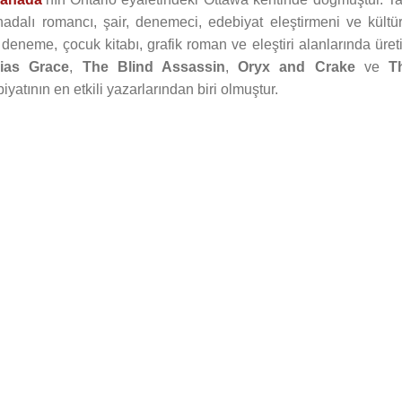
dalı romancı, şair, denemeci, edebiyat eleştirmeni ve kültür
, deneme, çocuk kitabı, grafik roman ve eleştiri alanlarında üre
lias Grace
,
The Blind Assassin
,
Oryx and Crake
ve
T
yatının en etkili yazarlarından biri olmuştur.