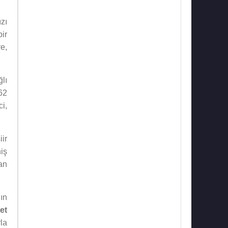
ızı
ir
e,
ğlı
62
i,
iir
iş
an
ın
et
la