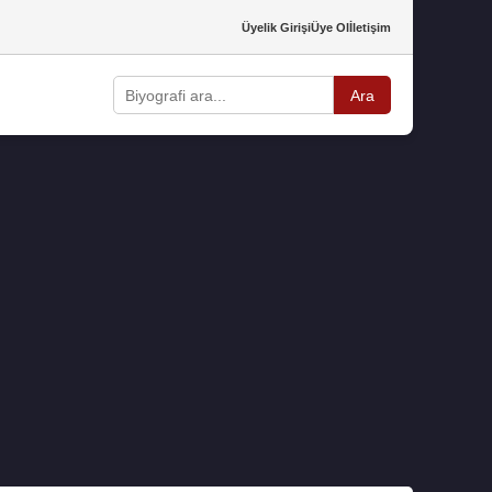
Üyelik Girişi
Üye Ol
İletişim
Ara