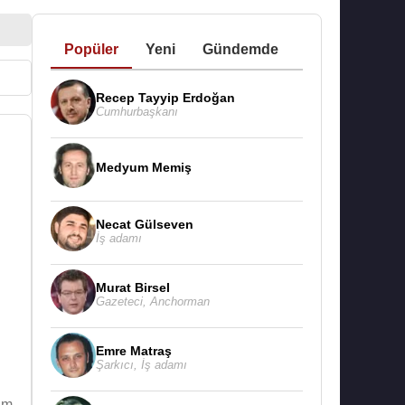
Popüler
Yeni
Gündemde
Recep Tayyip Erdoğan
Cumhurbaşkanı
Medyum Memiş
Necat Gülseven
İş adamı
Murat Birsel
Gazeteci
,
Anchorman
Emre Matraş
Şarkıcı
,
İş adamı
am