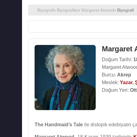
Biyografi
›
Biyografiler
›
Margaret Atwood
› Biyografi
Margaret
Doğum Tarihi:
1
Margaret Atwood
Burcu:
Akrep
Meslek:
Yazar
,
Doğum Yeri:
Ot
The Handmaid’s Tale
ile distopik edebiyatın 
Margaret Atwood
, 18 Kasım 1939 tarihinde
K