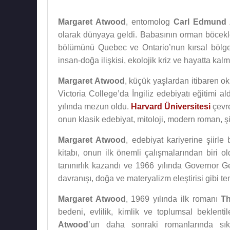
Margaret Atwood
, entomolog
Carl Edmund
olarak dünyaya geldi. Babasının orman böcekle
bölümünü Quebec ve Ontario’nun kırsal bölgel
insan-doğa ilişkisi, ekolojik kriz ve hayatta kal
Margaret Atwood
, küçük yaşlardan itibaren 
Victoria College’da İngiliz edebiyatı eğitimi 
yılında mezun oldu.
Harvard Üniversitesi
çevre
onun klasik edebiyat, mitoloji, modern roman, şii
Margaret Atwood
, edebiyat kariyerine şiirl
kitabı, onun ilk önemli çalışmalarından biri 
tanınırlık kazandı ve 1966 yılında Governor G
davranışı, doğa ve materyalizm eleştirisi gibi tema
Margaret Atwood
, 1969 yılında ilk romanı
T
bedeni, evlilik, kimlik ve toplumsal beklenti
Atwood
’un daha sonraki romanlarında sıkç