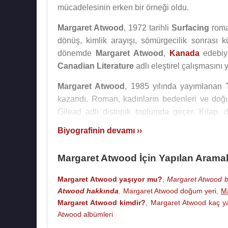
mücadelesinin erken bir örneği oldu.
Margaret Atwood
, 1972 tarihli
Surfacing
roma
dönüş, kimlik arayışı, sömürgecilik sonrası kü
dönemde
Margaret Atwood
,
Kanada
edebiya
Canadian Literature
adlı eleştirel çalışmasını 
Margaret Atwood
, 1985 yılında yayımlanan
kazandı. Roman, kadınların bedenleri ve doğurg
Gilead adlı distopik toplumda geçer. Kitap, din
işleyerek modern distopik edebiyatın en önemli e
Biyografinin devamı ››
Margaret Atwood
,
The Handmaid’s Tale
iç
Margaret Atwood İçin Yapılan Aramal
romanda yer alan baskı, şiddet ve toplumsal
bulunduğunu savunmuştur. Roman, tiyatroya, ope
Margaret Atwood yaşıyor mu?
,
Margaret Atwood b
2017 yılında başlayan televizyon uyarlamasıyla
Atwood hakkında
,
Margaret Atwood doğum yeri
,
Ma
Margaret Atwood kimdir?
,
Margaret Atwood kaç y
Margaret Atwood
, 1988 tarihli
Cat’s Eye
rom
Atwood albümleri
sanatçı kimliği üzerine yoğunlaştı. 1993 tarih