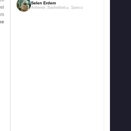
Selen Erdem
el
Antrenör
,
Basketbolcu
,
Sporcu
tim
he