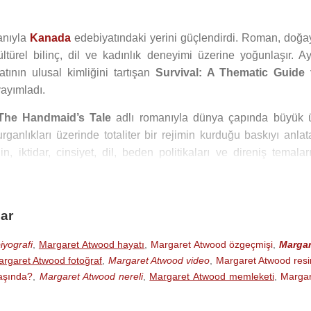
nıyla
Kanada
edebiyatındaki yerini güçlendirdi. Roman, doğa
ltürel bilinç, dil ve kadınlık deneyimi üzerine yoğunlaşır. Ay
tının ulusal kimliğini tartışan
Survival: A Thematic Guide 
yayımladı.
The Handmaid’s Tale
adlı romanıyla dünya çapında büyük 
anlıkları üzerinde totaliter bir rejimin kurduğu baskıyı anlat
, iktidar, cinsiyet, dil, beden politikaları ve direniş temaları
serlerinden biri haline geldi.
in “spekülatif kurgu” tanımını kullanmayı tercih etmiştir; çün
ar
 kontrol biçimlerinin tarihsel ya da çağdaş dünyada örnekle
raya, grafik romana ve televizyon dizisine uyarlanmış; özellik
iyografi
,
Margaret Atwood hayatı
,
Margaret Atwood özgeçmişi
,
Margar
 yeni kuşaklar arasında yeniden büyük görünürlük kazanmıştır.
rgaret Atwood fotoğraf
,
Margaret Atwood video
,
Margaret Atwood res
aşında?
,
Margaret Atwood nereli
,
Margaret Atwood memleketi
,
Margar
anında çocukluk, kız arkadaşlıkları, zorbalık, hafıza ve kad
li
The Robber Bride
romanı ise kadın dostluğu, ihanet, güç 