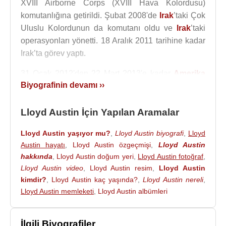
XVIII Airborne Corps (XVIII Hava Kolordusu)
komutanlığına getirildi. Şubat 2008'de
Irak
’taki Çok
Uluslu Kolordunun da komutanı oldu ve
Irak
’taki
operasyonları yönetti. 18 Aralık 2011 tarihine kadar
Irak’ta görev yaptı.
31 Ocak 2012'den 22 Mart 2013'e kadar
Amerika
Biyografinin devamı ››
Birleşik Devletleri
Ordusu'nun 33. genelkurmay
başkan yardımcısı olarak görev yaptı.
Lloyd Austin İçin Yapılan Aramalar
Lloyd Austin, 2012'nin sonlarında Başkan
Barack
Obama
tarafından aday gösterildikten sonra 22
Lloyd Austin yaşıyor mu?
,
Lloyd Austin biyografi
,
Lloyd
Mart 2013'te
Amerika Birleşik Devletleri
Merkez
Austin hayatı
,
Lloyd Austin özgeçmişi
,
Lloyd Austin
Komutanlığı'nın (CENTCOM) 12. komutanı oldu.
hakkında
,
Lloyd Austin doğum yeri
,
Lloyd Austin fotoğraf
,
Lloyd Austin video
,
Lloyd Austin resim
,
Lloyd Austin
Haziran 2014'te
IŞİD
'in Musul'un kontrolünü ele
kimdir?
,
Lloyd Austin kaç yaşında?
,
Lloyd Austin nereli
,
geçirmesinin ardından
Irak
ve
Suriye
'de
IŞİD
'e
Lloyd Austin memleketi
,
Lloyd Austin albümleri
karşı askeri harekat planının geliştirilmesini ve
uygulanmasını denetledi. 2015 yılında Austin,
İlgili Biyografiler