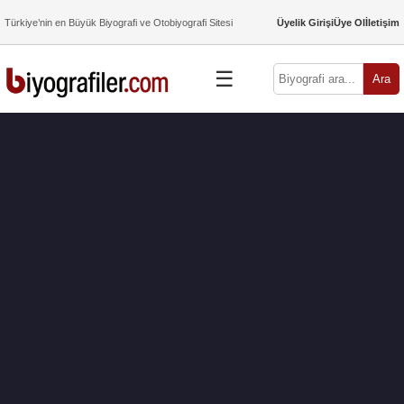
Türkiye’nin en Büyük Biyografi ve Otobiyografi Sitesi
Üyelik Girişi
Üye Ol
İletişim
☰
Ara