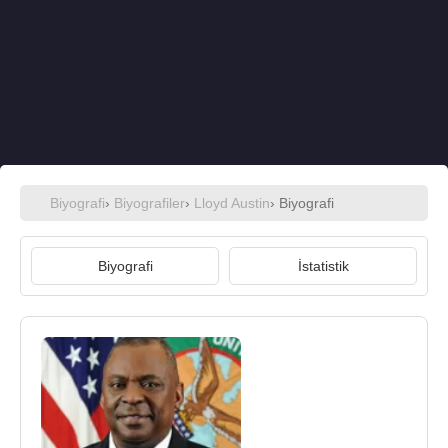
Biyografi
›
Biyografiler
›
Lloyd Austin
› Biyografi
Biyografi
İstatistik