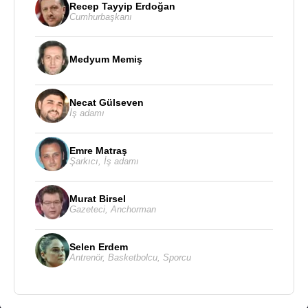
Recep Tayyip Erdoğan
9 Kasım 2020 tarihinde
Donald Trump
tarafından
Cumhurbaşkanı
görevden alınan savunma bakanı
Mark Esper
’in
yerine vekaleten atanan
Christopher Charles
Medyum Memiş
Miller
’den savunma bakanlığı görevini 22 Ocak
2021
tarihinde teslim aldı.
Necat Gülseven
Kaynak:Biyografiler.com
İş adamı
Emre Matraş
Şarkıcı
,
İş adamı
Murat Birsel
Gazeteci
,
Anchorman
Selen Erdem
Antrenör
,
Basketbolcu
,
Sporcu