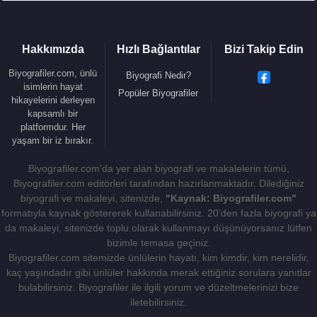
Hakkımızda
Hızlı Bağlantılar
Bizi Takip Edin
Biyografiler.com, ünlü
Biyografi Nedir?
isimlerin hayat
Popüler Biyografiler
hikayelerini derleyen
kapsamlı bir
platformdur. Her
yaşam bir iz bırakır.
Biyografiler.com'da yer alan biyografi ve makalelerin tümü,
Biyografiler.com editörleri tarafından hazırlanmaktadır. Dilediğiniz
biyografi ve makaleyi, sitenizde,
"Kaynak: Biyografiler.com"
formatıyla kaynak göstererek kullanabilirsiniz. 20'den fazla biyografi ya
da makaleyi, sitenizde toplu olarak kullanmayı düşünüyorsanız lütfen
bizimle temasa geçiniz.
Biyografiler.com sitemizde ünlülerin hayatı, kim kimdir, kim nerelidir,
kaç yaşındadır gibi ünlüler hakkında merak ettiğiniz sorulara yanıtlar
bulabilirsiniz. Biyografiler ile ilgili yorum ve düzeltmelerinizi bize
iletebilirsiniz.