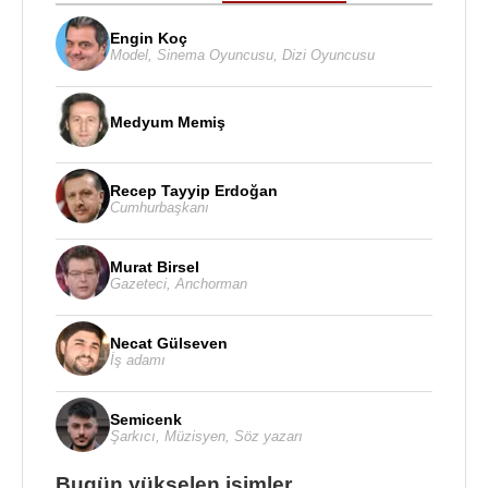
Engin Koç
Model
,
Sinema Oyuncusu
,
Dizi Oyuncusu
Medyum Memiş
Recep Tayyip Erdoğan
Cumhurbaşkanı
Murat Birsel
Gazeteci
,
Anchorman
Necat Gülseven
İş adamı
Semicenk
Şarkıcı
,
Müzisyen
,
Söz yazarı
Bugün yükselen isimler