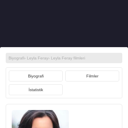
Biyografi
›
Leyla Feray
›
Leyla Feray filmleri
Biyografi
Filmler
İstatistik