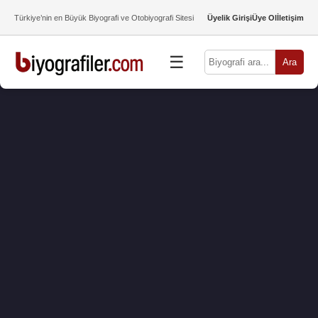
Türkiye’nin en Büyük Biyografi ve Otobiyografi Sitesi
Üyelik Girişi
Üye Ol
İletişim
☰
Ara