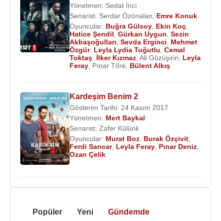
Yönetmen:
Sedat İnci
Senarist:
Serdar Özönalan
,
Emre Konuk
Oyuncular:
Buğra Gülsoy
,
Ekin Koç
,
Hatice Şendil
,
Gürkan Uygun
,
Sezin
Akbaşoğulları
,
Sevda Erginci
,
Mehmet
Özgür
,
Leyla Lydia Tuğutlu
,
Cemal
Toktaş
,
İlker Kızmaz
,
Ali Gözüşirin
,
Leyla
Feray
,
Pınar Töre
,
Bülent Alkış
Kardeşim Benim 2
Gösterim Tarihi: 24 Kasım 2017
Yönetmen:
Mert Baykal
Senarist:
Zafer Külünk
Oyuncular:
Murat Boz
,
Burak Özçivit
,
Ferdi Sancar
,
Leyla Feray
,
Pınar Deniz
,
Ozan Çelik
Popüler
Yeni
Gündemde