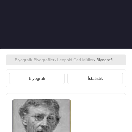
Biyografi
›
Biyografiler
›
Leopold Carl Müller
› Biyografi
Biyografi
İstatistik