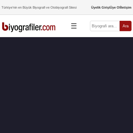
Türkiye’nin en Büyük Biyografi ve Otobiyografi Sitesi
Üyelik Girişi
Üye Ol
İletişim
☰
Ara