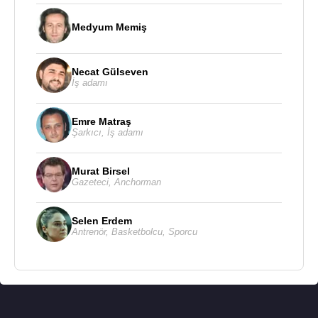
Leopold Carl Müller'in yanında eğitim aldı ve
1879'da ona
Medyum Memiş
Mısır
'a kadar eşlik etti ve ardından
1886'da
Kraliçe Victoria
'nın himayesinde
Hindistan
'a gitti.
Necat Gülseven
İş adamı
Emre Matraş
Şarkıcı
,
İş adamı
Leopold Carl Müller, Genç bir Bedevi kadının resmi
Murat Birsel
Leopold Carl Müller
, 4 Ağustos 1892 tarihinde
Gazeteci
,
Anchorman
Viyana
,
Avusturya
'da 58 yaşında ölmüştür.
Selen Erdem
Antrenör
,
Basketbolcu
,
Sporcu
Leopold Carl Muller- Yukarı
Mısır
'da okul