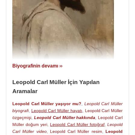
Biyografinin devamı ››
1882 yılında yaptığı kapüşonlu pelerin olan bir
Leopold Carl Müller İçin Yapılan
burnous giyen ve sarıklı adam tablosu.
Aramalar
Leopold Carl Müller
, 1873 kışında, dokuz uzun
Mısır
turunun ilki olan geziye çıktı, yerel kültüre
Leopold Carl Müller yaşıyor mu?
,
Leopold Carl Müller
derinlemesine daldı ve hem günlük yaşam
biyografi
,
Leopold Carl Müller hayatı
,
Leopold Carl Müller
sahneleri hem de bireysel portreler çizdi. Daha
özgeçmişi
,
Leopold Carl Müller hakkında
,
Leopold Carl
Müller doğum yeri
,
Leopold Carl Müller fotoğraf
,
Leopold
sonra eğitimine devam ederek,
İtalya
ve
Mısır
'ı
Carl Müller video
,
Leopold Carl Müller resim
,
Leopold
defalarca ziyaret etti ve adını duyurdu.