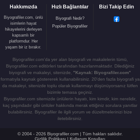
Hakkımızda
Hızlı Bağlantılar
Bizi Takip Edin
Biyografiler.com, ünlü
Biyografi Nedir?
isimlerin hayat
Leopold Carl Müller, Mısırlı Dansöz 1985
Popüler Biyografiler
hikayelerini derleyen
kapsamlı bir
platformdur. Her
yaşam bir iz bırakır.
Kaynak:Biyografiler.com
Biyografiler.com'da yer alan biyografi ve makalelerin tümü,
Biyografiler.com editörleri tarafından hazırlanmaktadır. Dilediğiniz
biyografi ve makaleyi, sitenizde,
"Kaynak: Biyografiler.com"
formatıyla kaynak göstererek kullanabilirsiniz. 20'den fazla biyografi ya
da makaleyi, sitenizde toplu olarak kullanmayı düşünüyorsanız lütfen
bizimle temasa geçiniz.
Biyografiler.com sitemizde ünlülerin hayatı, kim kimdir, kim nerelidir,
kaç yaşındadır gibi ünlüler hakkında merak ettiğiniz sorulara yanıtlar
bulabilirsiniz. Biyografiler ile ilgili yorum ve düzeltmelerinizi bize
iletebilirsiniz.
© 2004 - 2026 Biyografiler.com | Tüm hakları saklıdır.
Gizlilik Politikası
|
Kullanım Koşulları