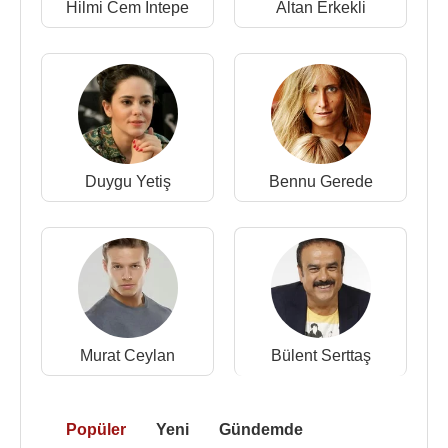
Hilmi Cem İntepe
Altan Erkekli
Kaynak:Biyografiler.com
Duygu Yetiş
Bennu Gerede
Murat Ceylan
Bülent Serttaş
Popüler
Yeni
Gündemde