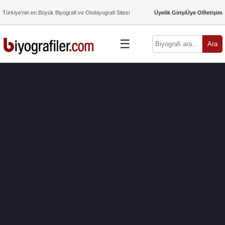
Türkiye’nin en Büyük Biyografi ve Otobiyografi Sitesi
Üyelik Girişi
Üye Ol
İletişim
☰
Ara