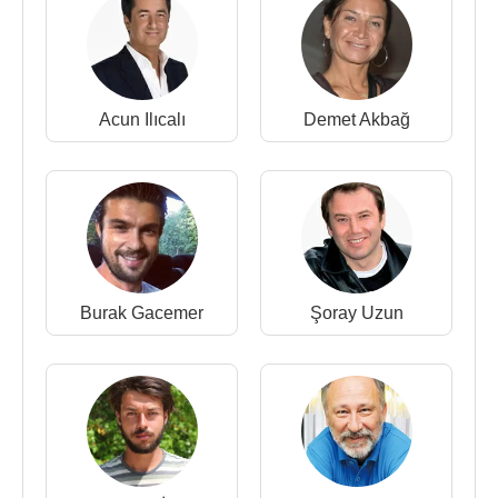
2 Aralık
2016
tarihinde vizyona giren ve
senaryosunu
Gupse Özay
'ın yazdığı "
Görümce
"
adlı filmin yönetmenliğini
Kıvanç Baruönü
yaparken başrolde
Gupse Özay
oynadı, diğer
Acun Ilıcalı
Demet Akbağ
oyuncular ise
Buğra Gülsoy
,
Eda Ece
,
Zeynep
Kankonde
,
İnci Pars
,
Anıl Tetik
,
Larissa
Gacemer
,
Demet Akbağ
,
Ayberk Atilla
,
Ayşegül
İşsever
oldu.
Film ve dizileri :
2016 - Görümce (Francesco'nun ablası)(Sinema
Burak Gacemer
Şoray Uzun
Filmi)
2016 - Yıldızlar da Kayar: Das Borak (Camila)
(Sinema Filmi)
2015 - O Hayat Benim 3. Sezon (Arzu) (TV Dizisi)
2012 - Krem (Rüya) (TV Dizisi)