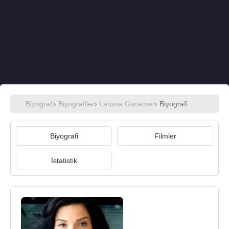
Biyografi
›
Biyografiler
›
Larissa Gacemer
› Biyografi
Biyografi
Filmler
İstatistik