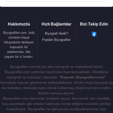
Hakkımızda
Hızlı Bağlantılar
Bizi Takip Edin
Biyografiler.com, ünlü
Biyografi Nedir?
isimlerin hayat
Popüler Biyografiler
hikayelerini derleyen
kapsamlı bir
platformdur. Her
yaşam bir iz bırakır.
Biyografiler.com'da yer alan biyografi ve makalelerin tümü,
Biyografiler.com editörleri tarafından hazırlanmaktadır. Dilediğiniz
biyografi ve makaleyi, sitenizde,
"Kaynak: Biyografiler.com"
formatıyla kaynak göstererek kullanabilirsiniz. 20'den fazla biyografi ya
da makaleyi, sitenizde toplu olarak kullanmayı düşünüyorsanız lütfen
bizimle temasa geçiniz.
Biyografiler.com sitemizde ünlülerin hayatı, kim kimdir, kim nerelidir,
kaç yaşındadır gibi ünlüler hakkında merak ettiğiniz sorulara yanıtlar
bulabilirsiniz. Biyografiler ile ilgili yorum ve düzeltmelerinizi bize