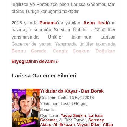
İngilizce ve Portekizçe bilen Larissa Gacemer, tam
olarak Türkçe konuşamamaktadır.
2013
yılında
Panama
’da yapılan,
Acun Ilıcalı
’nın
hazırlayıp sunduğu Survivor Ünlüler - Gönüllüler
yarışmasında Ünlüler takımında Larissa
Gacemer’de yarıştı. Yarışmada ünlüler takımında
Bennu Gerede
,
Cengiz Çoşkun
,
Doğukan
Manço
,
Erhan Yavuz
,
Larissa Gacemer
,
Nazenin
Biyografinin devamı ››
Tokuşoğlu
,
Irmak Atuk
,
Ümit Karan
yarışırken
gönüllüler takımında ise
Dağhan Külegeç
,
Bozok
Larissa Gacemer Filmleri
Gören
,
Gül Fakı
,
Duygu Çetinkaya
,
Emel
Erdemanar
,
Hilmi Cem İntepe
,
Murat Ceylan
,
Yıldızlar da Kayar - Das Borak
Mustafa Sürmen
,
Seda Akman
yarıştı.
Gösterim Tarihi: 16 Eylül 2016
Yönetmen:
Levent Görgeç
Hilmi Cem İntepe
'nin birinci olduğu yarışmada,
Senarist:
Doğukan Manço
ikinci,
Ümit Karan
üçüncü,
Murat
Oyuncular:
Yavuz Seçkin
,
Larissa
Ceylan
dördüncü olmuştur.
Gacemer
,
Ali Rıza Tanyeli
,
Serenay
Aktaş
,
Ali Erkazan
,
Veysel Diker
,
Altan