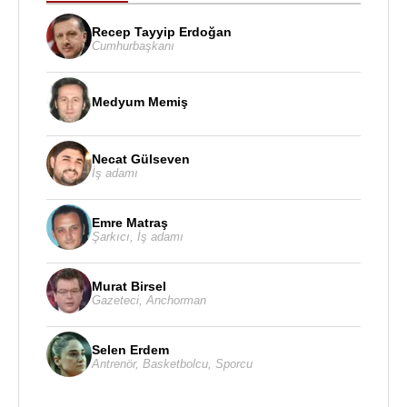
Recep Tayyip Erdoğan
Cumhurbaşkanı
Medyum Memiş
Necat Gülseven
İş adamı
Emre Matraş
Şarkıcı
,
İş adamı
Murat Birsel
Gazeteci
,
Anchorman
Selen Erdem
Antrenör
,
Basketbolcu
,
Sporcu