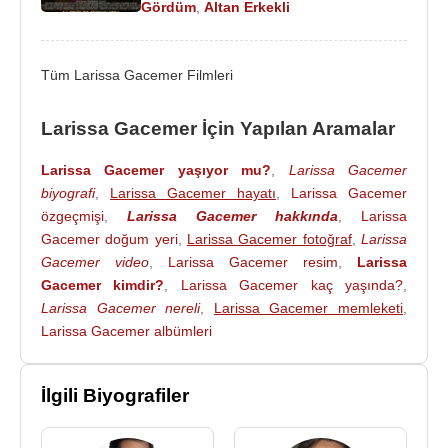
Gördüm
,
Altan Erkekli
2013
yılında eşi
Burak Gacemer
ile birlikte “Calista
Luxury Resort Hotel” reklam filminde oynamıştır.
Tüm Larissa Gacemer Filmleri
3 Şubat
2015
tarihinden itibaren eşi
Burak
Gacemer
ile beraber
İzmir
'de ikamet etmektedir.
Larissa Gacemer İçin Yapılan Aramalar
2015 yılının Mayıs ayında
ATV
de yayınlanan
Şoray Uzun
'un sunduğu Döndür şansını yarışma
Larissa Gacemer yaşıyor mu?
,
Larissa Gacemer
programına eşi ile birlikte katıldı.
biyografi
,
Larissa Gacemer hayatı
,
Larissa Gacemer
özgeçmişi
,
Larissa Gacemer hakkında
,
Larissa
2016
yılında
Yavuz Seçkin
'in senaryosunu yazıp
Gacemer doğum yeri
,
Larissa Gacemer fotoğraf
,
Larissa
yapımcılığını üstlendiği "Yıldızlar da Kayar: Das
Gacemer video
,
Larissa Gacemer resim
,
Larissa
Borak" adlı sinema filminde
Yavuz Seçkin
başrolde
Gacemer kimdir?
,
Larissa Gacemer kaç yaşında?
,
oynarken diğer rollerde
Larissa Gacemer
,
Larissa Gacemer nereli
,
Larissa Gacemer memleketi
,
Larissa Gacemer albümleri
Serenay Aktaş
,
Ali Rıza Tanyeli
,
Veysel Diker
,
Altan Erkekli
,
Altan Gördüm
ve
Ümit Karan
oynadı. Konuk oyuncu olarak
Saba Tümer
,
Bülent
İlgili Biyografiler
Serttaş
ve
Mesut Yar
da filmin kadrosuna dahil
oldu.