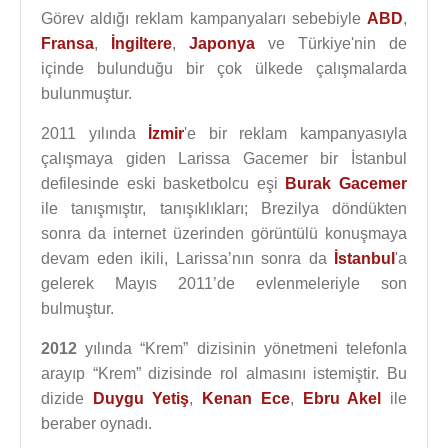
Görev aldığı reklam kampanyaları sebebiyle
ABD
,
Fransa
,
İngiltere
,
Japonya
ve Türkiye'nin de
içinde bulunduğu bir çok ülkede çalışmalarda
bulunmuştur.
2011 yılında
İzmir
'e bir reklam kampanyasıyla
çalışmaya giden Larissa Gacemer bir İstanbul
defilesinde eski basketbolcu eşi
Burak Gacemer
ile tanışmıştır, tanışıklıkları; Brezilya döndükten
sonra da internet üzerinden görüntülü konuşmaya
devam eden ikili, Larissa’nın sonra da
İstanbul
'a
gelerek Mayıs 2011’de evlenmeleriyle son
bulmuştur.
2012
yılında “Krem” dizisinin yönetmeni telefonla
arayıp “Krem” dizisinde rol almasını istemiştir. Bu
dizide
Duygu Yetiş
,
Kenan Ece
,
Ebru Akel
ile
beraber oynadı.