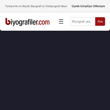
Türkiye’nin en Büyük Biyografi ve Otobiyografi Sitesi
Üyelik Girişi
Üye Ol
İletişim
☰
Ara