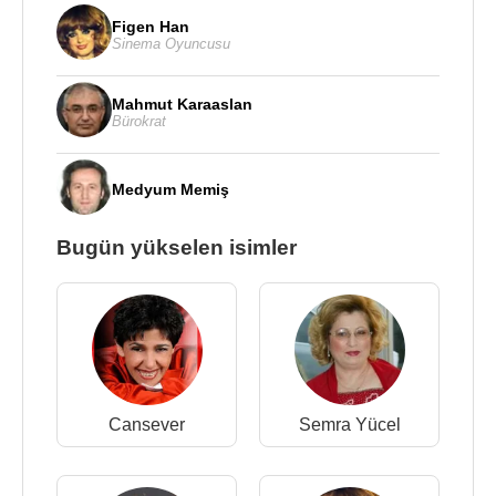
Figen Han
Sinema Oyuncusu
Mahmut Karaaslan
Bürokrat
Medyum Memiş
Bugün yükselen isimler
Cansever
Semra Yücel