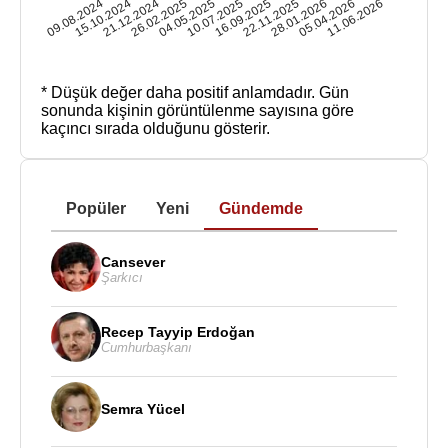
09.08.2024
15.10.2024
21.12.2024
26.02.2025
04.05.2025
10.07.2025
16.09.2025
22.11.2025
28.01.2026
05.04.2026
11.06.2026
* Düşük değer daha positif anlamdadır.
Gün
sonunda kişinin görüntülenme sayısına göre
kaçıncı sırada olduğunu gösterir.
Popüler
Yeni
Gündemde
Cansever
Şarkıcı
Recep Tayyip Erdoğan
Cumhurbaşkanı
Semra Yücel