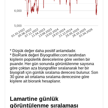
6,000
5,000
13.09.2023
11.04.2023
07.11.2022
05.06.2022
01.01.2022
01.04.2026
28.10.2025
25.05.2025
21.12.2024
19.07.2024
15.02.2024
* Düşük değer daha positif anlamdadır.
* BioRank değeri Biyografiler.com tarafından
kişilerin popülerlik derecelerine göre verilen bir
puandır. Her gün sonunda görüntülenme sayısına
göre çoktan aza biyografiler sıralanarak her bir
biyografi için günlük sıralama derecesi bulunur. Son
30 güne ait ortalama sıralama derecesine göre
kişilere ait biorank hesaplanır.
Lamartine günlük
görüntülenme sıralaması