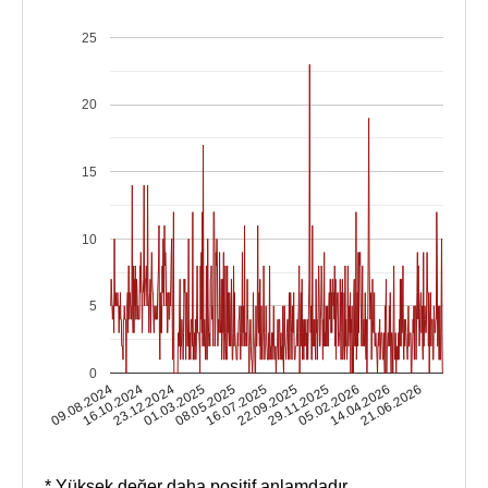
25
20
15
10
5
0
16.10.2024
05.02.2026
16.07.2025
23.12.2024
14.04.2026
22.09.2025
01.03.2025
09.08.2024
21.06.2026
29.11.2025
08.05.2025
* Yüksek değer daha positif anlamdadır.