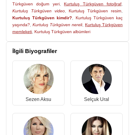
şarkısındaki yorumuyla herkesten beğeni aldı.
Türkgüven doğum yeri
,
Kurtuluş Türkgüven fotoğraf
,
Meksikalı gitar virtüözü
Carlos Santana
ile
Kurtuluş Türkgüven video
,
Kurtuluş Türkgüven resim
,
benzeşmesi, Kurtuluş'a 'Türkiye'nin Santana'sı'
Kurtuluş Türkgüven kimdir?
,
Kurtuluş Türkgüven kaç
olarak tanıtılmasını sağladı.
yaşında?
,
Kurtuluş Türkgüven nereli
,
Kurtuluş Türkgüven
memleketi
,
Kurtuluş Türkgüven albümleri
Kurtuluş Türkgüven, evli idi. 3 çocuğu vardır.
Kurtuluş Türkgüven, 4 Temmuz
2009
tarihinde
İlgili Biyografiler
Adana
’da 55 yaşında Pankreas kanseri hastalığı
sonucu ölmüştür.
Albümleri :
1983 - Duydum Evleniyormuşun
1984 - Sevdalı
1988 - Biricik Sevgilimsin
Sezen Aksu
Selçuk Ural
1989 - Gelsene
1990 - Çokmu Gördünüz
1991 - İnanki
1993 - Geçmiyor Geceler