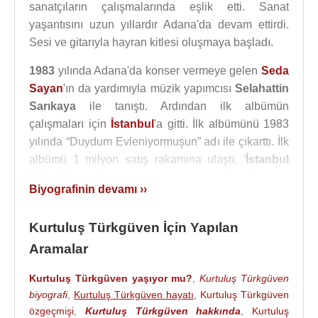
sanatçıların çalışmalarında eşlik etti. Sanat
yaşantısını uzun yıllardır Adana'da devam ettirdi.
Sesi ve gitarıyla hayran kitlesi oluşmaya başladı.
1983
yılında Adana'da konser vermeye gelen
Seda
Sayan
'ın da yardımıyla müzik yapımcısı
Selahattin
Sarıkaya
ile tanıştı. Ardından ilk albümün
çalışmaları için
İstanbul
'a gitti. İlk albümünü 1983
yılında “Duydum Evleniyormuşun” adı ile çıkarttı. İlk
albümü 1 milyon satış rakamına ulaştı. '
İstanbul
Sokakları
' adlı parça onun yorumu ile dillerden
Biyografinin devamı ››
düşmez oldu.
İstanbul
’da 4 yıl çalıştıktan sonra yine
Adana
’ya
Kurtuluş Türkgüven İçin Yapılan
döndü. Bir vakitler sadece tek konser için gittiği
Aramalar
İncirlik Üssü’ndeki Amerikalı askerlerden o kadar
talep gelmiş ki, her hafta üssün gediklisi olmuş.
Kurtuluş Türkgüven yaşıyor mu?
,
Kurtuluş Türkgüven
biyografi
,
Kurtuluş Türkgüven hayatı
,
Kurtuluş Türkgüven
Söz ve müziği
Sezen Aksu
'ya ait '
Keskin Bıçak
'
özgeçmişi
,
Kurtuluş Türkgüven hakkında
,
Kurtuluş