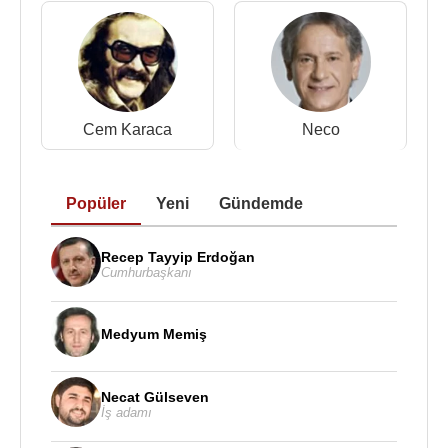
Cem Karaca
Neco
Popüler
Yeni
Gündemde
Recep Tayyip Erdoğan
Cumhurbaşkanı
Medyum Memiş
Necat Gülseven
İş adamı