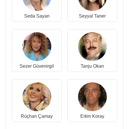
1994 - Aç Kapıyı Meyhaneci (Niçin)
1995 - Kurtuluş 95
1997 - Türkülerimiz
Seda Sayan
Seyyal Taner
1999 - Keskin Bıçak
2002 - Kurtuluş 2002'de
2004 - Aynı Mahallenin Çocukları
2004 - Neredesin Sen
1986 - Yaşanmıyor
2008 - Size Özel
Enstrümental
Sezer Güvenirgil
Tanju Okan
Kaynak:Biyografiler.com
Rüçhan Çamay
Erkin Koray