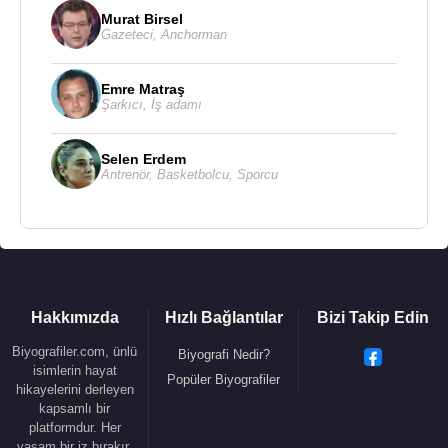
Murat Birsel
Gazeteci
,
Anchorman
Emre Matraş
Şarkıcı
,
İş adamı
Selen Erdem
Antrenör
,
Basketbolcu
,
Sporcu
Hakkımızda
Hızlı Bağlantılar
Bizi Takip Edin
Biyografiler.com, ünlü
Biyografi Nedir?
isimlerin hayat
Popüler Biyografiler
hikayelerini derleyen
kapsamlı bir
platformdur. Her
yaşam bir iz bırakır.