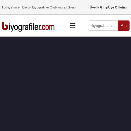
Türkiye’nin en Büyük Biyografi ve Otobiyografi Sitesi
Üyelik Girişi
Üye Ol
İletişim
☰
Ara