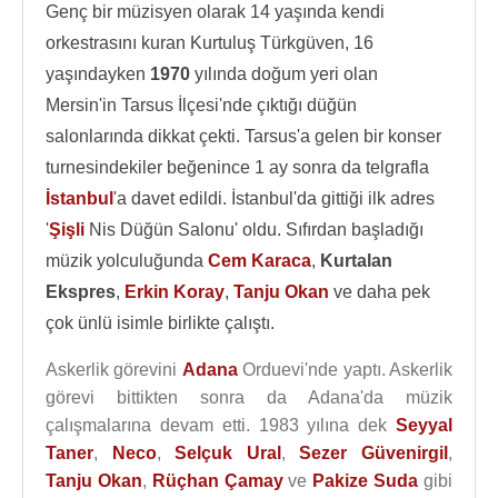
Genç bir müzisyen olarak 14 yaşında kendi
orkestrasını kuran Kurtuluş Türkgüven, 16
yaşındayken
1970
yılında doğum yeri olan
Mersin'in Tarsus İlçesi'nde çıktığı düğün
salonlarında dikkat çekti. Tarsus'a gelen bir konser
turnesindekiler beğenince 1 ay sonra da telgrafla
İstanbul
'a davet edildi. İstanbul'da gittiği ilk adres
'
Şişli
Nis Düğün Salonu' oldu. Sıfırdan başladığı
müzik yolculuğunda
Cem Karaca
,
Kurtalan
Ekspres
,
Erkin Koray
,
Tanju Okan
ve daha pek
çok ünlü isimle birlikte çalıştı.
Askerlik görevini
Adana
Orduevi'nde yaptı. Askerlik
görevi bittikten sonra da Adana'da müzik
çalışmalarına devam etti. 1983 yılına dek
Seyyal
Taner
,
Neco
,
Selçuk Ural
,
Sezer Güvenirgil
,
Tanju Okan
,
Rüçhan Çamay
ve
Pakize Suda
gibi