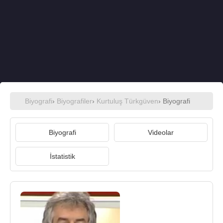
Biyografi
›
Biyografiler
›
Kurtuluş Türkgüven
› Biyografi
Biyografi
Videolar
İstatistik