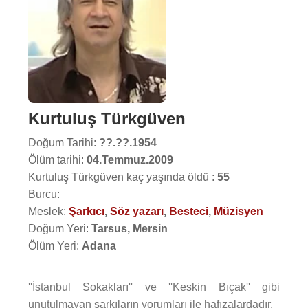
Kurtuluş Türkgüven
Doğum Tarihi:
??.??.1954
Ölüm tarihi:
04.Temmuz.2009
Kurtuluş Türkgüven kaç yaşında öldü :
55
Burcu:
Meslek:
Şarkıcı
,
Söz yazarı
,
Besteci
,
Müzisyen
Doğum Yeri:
Tarsus, Mersin
Ölüm Yeri:
Adana
''İstanbul Sokakları'' ve ''Keskin Bıçak'' gibi
unutulmayan şarkıların yorumları ile hafızalardadır.