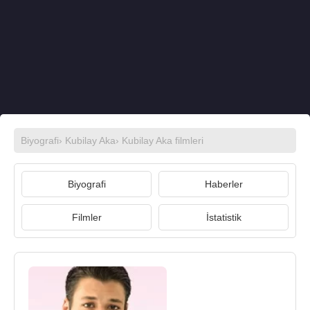
Biyografi
›
Kubilay Aka
›
Kubilay Aka filmleri
Biyografi
Haberler
Filmler
İstatistik