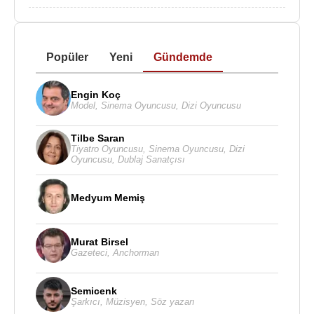
Popüler
Yeni
Gündemde
Engin Koç
Model
,
Sinema Oyuncusu
,
Dizi Oyuncusu
Tilbe Saran
Tiyatro Oyuncusu
,
Sinema Oyuncusu
,
Dizi
Oyuncusu
,
Dublaj Sanatçısı
Medyum Memiş
Murat Birsel
Gazeteci
,
Anchorman
Semicenk
Şarkıcı
,
Müzisyen
,
Söz yazarı