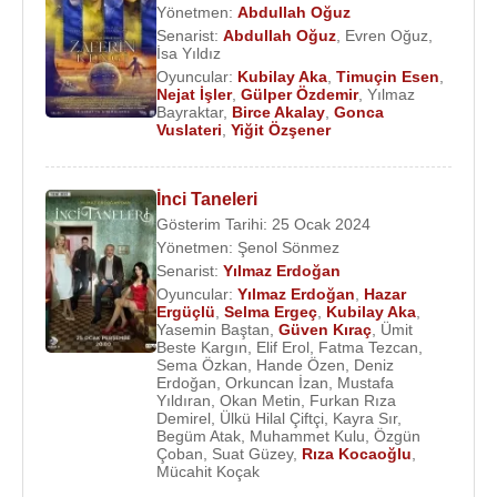
Yönetmen:
Abdullah Oğuz
Senarist:
Abdullah Oğuz
,
Evren Oğuz
,
İsa Yıldız
Oyuncular:
Kubilay Aka
,
Timuçin Esen
,
Nejat İşler
,
Gülper Özdemir
,
Yılmaz
Bayraktar
,
Birce Akalay
,
Gonca
Vuslateri
,
Yiğit Özşener
İnci Taneleri
Gösterim Tarihi: 25 Ocak 2024
Yönetmen:
Şenol Sönmez
Senarist:
Yılmaz Erdoğan
Oyuncular:
Yılmaz Erdoğan
,
Hazar
Ergüçlü
,
Selma Ergeç
,
Kubilay Aka
,
Yasemin Baştan
,
Güven Kıraç
,
Ümit
Beste Kargın
,
Elif Erol
,
Fatma Tezcan
,
Sema Özkan
,
Hande Özen
,
Deniz
Erdoğan
,
Orkuncan İzan
,
Mustafa
Yıldıran
,
Okan Metin
,
Furkan Rıza
Demirel
,
Ülkü Hilal Çiftçi
,
Kayra Sır
,
Begüm Atak
,
Muhammet Kulu
,
Özgün
Çoban
,
Suat Güzey
,
Rıza Kocaoğlu
,
Mücahit Koçak