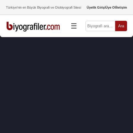
Türkiye’nin en Büyük Biyografi ve Otobiyografi Sitesi
Üyelik Girişi
Üye Ol
İletişim
☰
Ara